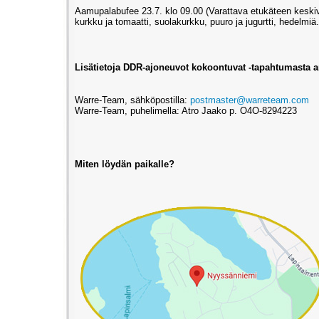
Aamupalabufee 23.7. klo 09.00 (Varattava etukäteen keskivi
kurkku ja tomaatti, suolakurkku, puuro ja jugurtti, hedelmiä
Lisätietoja DDR-ajoneuvot kokoontuvat -tapahtumasta 
Warre-Team, sähköpostilla:
postmaster@warreteam.com
Warre-Team, puhelimella: Atro Jaako p. O4O-8294223
Miten löydän paikalle?