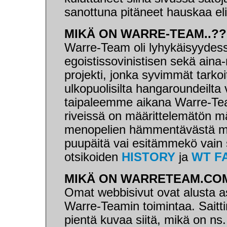
sanottuna pitäneet hauskaa el
MIKÄ ON WARRE-TEAM..??
Warre-Team oli lyhykäisyydes
egoistissovinistisen sekä aina
projekti, jonka syvimmät tarko
ulkopuolisilta hangaroundeilta v
taipaleemme aikana Warre-Team
riveissä on määrittelemätön mä
menopelien hämmentävästä ma
puupäitä vai esitämmekö vain s
otsikoiden
HISTORY
ja
WT F
MIKÄ ON WARRETEAM.COM
Omat webbisivut ovat alusta a
Warre-Teamin toimintaa. Saitt
pientä kuvaa siitä, mikä on n