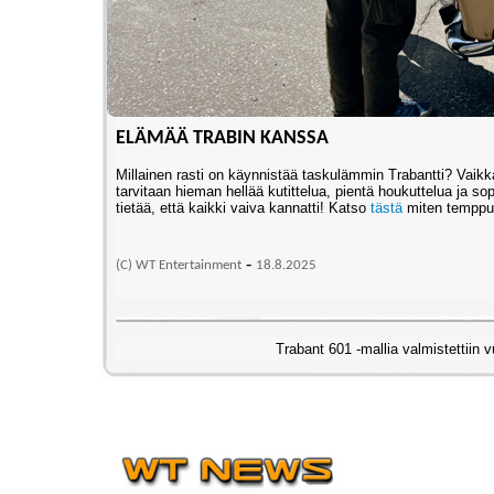
ELÄMÄÄ TRABIN KANSSA
Millainen rasti on käynnistää taskulämmin Trabantti? Vaikka 
tarvitaan hieman hellää kutittelua, pientä houkuttelua ja so
tietää, että kaikki vaiva kannatti! Katso
tästä
miten temppu
-
(C) WT Entertainment
18
.8.2025
Trabant 601 -mallia valmistettiin