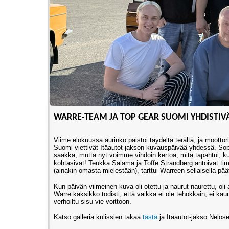
WARRE-TEAM JA TOP GEAR SUOMI YHDISTIV
Viime elokuussa aurinko paistoi täydeltä terältä, ja mootto
Suomi viettivät Itäautot-jakson kuvauspäivää yhdessä. Sopi
saakka, mutta nyt voimme vihdoin kertoa, mitä tapahtui, ku
kohtasivat! Teukka Salama ja Toffe Strandberg antoivat ti
(ainakin omasta mielestään), tarttui Warreen sellaisella pää
Kun päivän viimeinen kuva oli otettu ja naurut naurettu, ol
Warre kaksikko todisti, että vaikka ei ole tehokkain, ei kau
verhoiltu sisu vie voittoon.
Katso galleria kulissien takaa
tästä
ja Itäautot-jakso Nelos