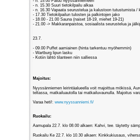
- n. 15.00 Paluu Nyyssänniemeen
- n. 15.30 Suuri tietokilpailu alkaa
- n. 16.30 Vapaata seurustelua ja kalustoon tutustumista / 
- 17.30 Tietokilpailun tulosten ja palkintojen jako
- 18.00 - 21.00 Sauna (naiset 18-19, miehet 19-21)
- 21.00 -> Makkaranpaistoa, sosiaalista seurustelua ja jälki
23.7.
- 09.00 Puffet aamiainen (hinta tarkentuu myöhemmin)
- Wartburg lipun lasku
- Kotiin lähtö tilanteen niin salliessa
Majoitus:
Nyyssänniemen leirintäalueella voit majoittua mökissä, Aur
teltassa, matkailuautolla tai matkailuvaunulla. Majoitus var
Varaa heti!:
www.nyyssanniemi.fi/
Ruokailu:
Aamupala 22.7. klo 08.00 alkaen: Kahvi, tee. täytetty sämpy
Ruokailu Ke 22.7. klo 10.30 alkaen: Kinkkukiusaus, vihersal