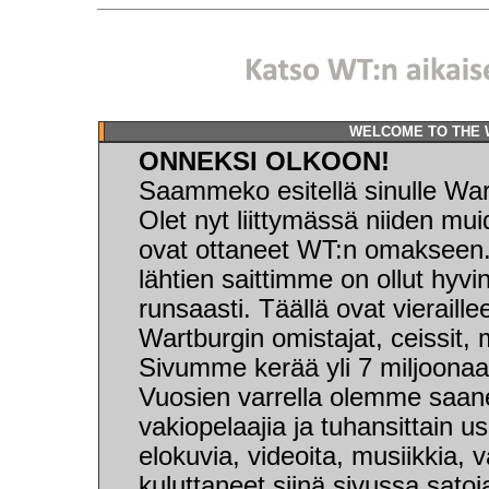
WELCOME TO THE 
ONNEKSI OLKOON!
Saammeko esitellä sinulle War
Olet nyt liittymässä niiden mu
ovat ottaneet WT:n omakseen.
lähtien saittimme on ollut hyvin
runsaasti. Täällä ovat vieraillee
Wartburgin omistajat, ceissit, 
Sivumme kerää yli 7 miljoonaa 
Vuosien varrella olemme saa
vakiopelaajia ja tuhansittain u
elokuvia, videoita, musiikkia,
kuluttaneet siinä sivussa satoja 