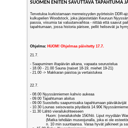
SUOMEN ENITEN SAVUTTAVA TAPAHTUMA JÄ
Tervetuloa kurkistamaan menneisyyden pyörteisiin DDR-aj
kulkupelien Woodstock, joka järjestetään Keuruun Nyyssänn
passia, viisumia tai valuutanvaihtoa - riittää että saavut pa
tapahtumaan, jossa historia pärisee, pellit helisevät ja
Ohjelma:
HUOM! Ohjelmaa päivitetty 17.7.
21.7.
- Saapuminen iltapäivän aikana, vapaata seurustelua
- 18.00 - 21.00 Sauna (naiset 18-19, miehet 19-21)
- 21.00 -> Makkaran paistoa ja vertaistukea
22.7.
- 08.00 Nyyssänniemen kahvio aukeaa
- 09.00 Tapahtuman aloitus
- 09.00 Suositeltu saapumisaika tapahtumaan päiväkävijät
- 10.30 Lounas seisovasta pöydästä 14.90€ Nyyssänniem
- 11.30 Lähtö vierailukohteeseen
..............
Huom: (vierailukohde 15€/hlö. Liput myydään War
.............
(Matka tehdään museojunalla, joka ei ole esteetön.
.............
n. 10 min suuntaansa. Varaa hyvät jalkineet ja sa