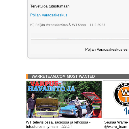
Tervetuloa tutustumaan!
Pöljän Varaosakeskus
-
(C) Pöljän Varaosakeskus & WT Shop
11
.2.2025
Pöljän Varaosakeskus esit
_
WARRETEAM.COM MOST WANTED
WT televisiossa, radiossa ja lehdissä -
Seuraa Warre-
tutustu esiintymisiin täällä !
@warre_team 