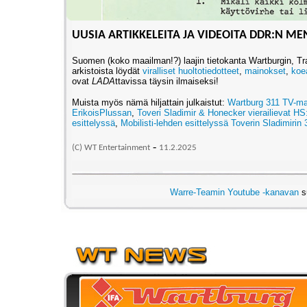
UUSIA ARTIKKELEITA JA VIDEOITA DDR:N ME
Suomen (koko maailman!?) laajin tietokanta Wartburgin, Tr
arkistoista löydät
viralliset huoltotiedotteet
,
mainokset
,
koe
ovat
LADA
ttavissa täysin ilmaiseksi!
Muista myös nämä hiljattain julkaistut:
Wartburg 311 TV-ma
ErikoisPlussan
,
Toveri Sladimir & Honecker vierailievat HS
esittelyssä
,
Mobilisti-lehden esittelyssä Toverin Sladimirin
-
(C) WT Entertainment
11.2.2025
Warre-Teamin Youtube -kanavan
su