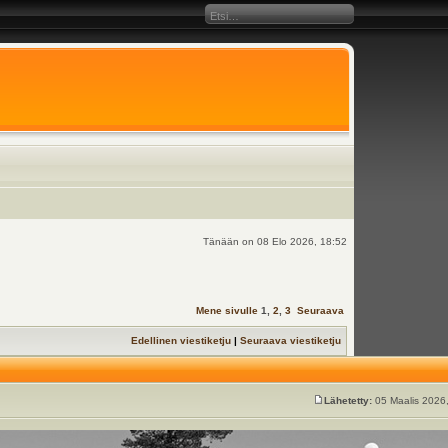
Tänään on 08 Elo 2026, 18:52
Mene sivulle
1
,
2
,
3
Seuraava
Edellinen viestiketju
|
Seuraava viestiketju
Lähetetty:
05 Maalis 2026