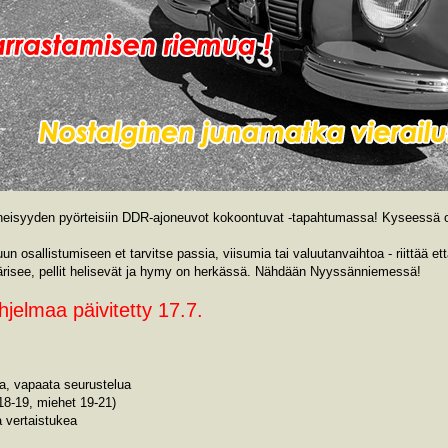
eisyyden pyörteisiin DDR-ajoneuvot kokoontuvat -tapahtumassa! Kyseessä on
n osallistumiseen et tarvitse passia, viisumia tai valuutanvaihtoa - riittää et
ärisee, pellit helisevät ja hymy on herkässä. Nähdään Nyyssänniemessä!
elmaa päivitetty 17.7.
a, vapaata seurustelua
18-19, miehet 19-21)
a vertaistukea