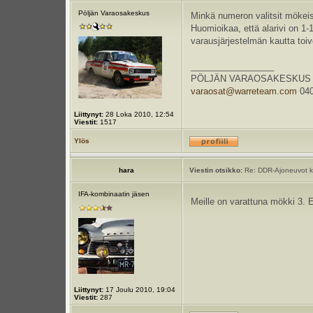
Pöljän Varaosakeskus
Minkä numeron valitsit mökeist
Huomioikaa, että alarivi on 1-1
varausjärjestelmän kautta toiv
_________________
PÖLJÄN VARAOSAKESKUS Kauppa
varaosat@warreteam.com
040
Liittynyt:
28 Loka 2010, 12:54
Viestit:
1517
Ylös
hara
Viestin otsikko:
Re: DDR-Ajoneuvot k
IFA-kombinaatin jäsen
Meille on varattuna mökki 3. E
Liittynyt:
17 Joulu 2010, 19:04
Viestit:
287