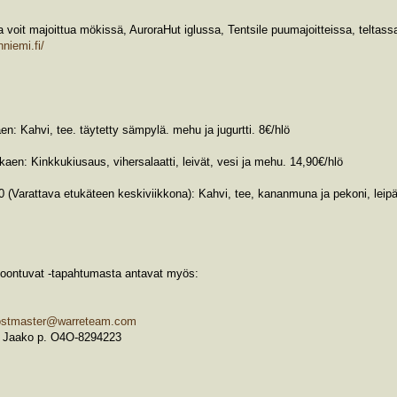
 voit majoittua mökissä, AuroraHut iglussa, Tentsile puumajoitteissa, teltassa
niemi.fi/
n: Kahvi, tee. täytetty sämpylä. mehu ja jugurtti. 8€/hlö
kaen: Kinkkukiusaus, vihersalaatti, leivät, vesi ja mehu. 14,90€/hlö
(Varattava etukäteen keskiviikkona): Kahvi, tee, kananmuna ja pekoni, leipälaj
koontuvat -tapahtumasta antavat myös:
ostmaster@warreteam.com
o Jaako p. O4O-8294223