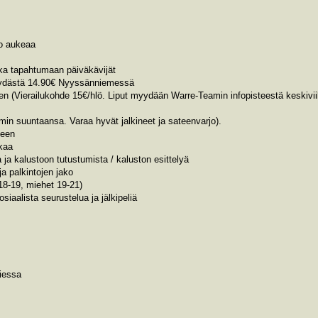
o aukeaa
ika tapahtumaan päiväkävijät
öydästä 14.90€ Nyyssänniemessä
een (Vierailukohde 15€/hlö. Liput myydään Warre-Teamin infopisteestä keskivi
min suuntaansa. Varaa hyvät jalkineet ja sateenvarjo).
meen
lkaa
 ja kalustoon tutustumista / kaluston esittelyä
ja palkintojen jako
18-19, miehet 19-21)
siaalista seurustelua ja jälkipeliä
liessa