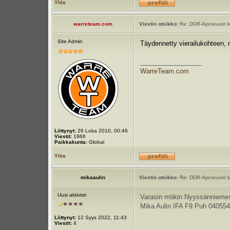
Ylös
warreteam.com
Viestin otsikko:
Re: DDR-Ajoneuvot k
Site Admin
Täydennetty vierailukohteen, r
_________________
WarreTeam.com
Liittynyt:
26 Loka 2010, 00:46
Viestit:
1966
Paikkakunta:
Global
Ylös
mikaaulin
Viestin otsikko:
Re: DDR-Ajoneuvot k
Uusi aktivisti
Varasin mökin Nyyssänniemestä 
Mika Aulin IFA F9 Puh 04055
Liittynyt:
12 Syys 2022, 11:43
Viestit:
4