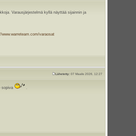
ikkoja. Varausjärjestelmä kyllä näyttää sijainnin ja
://www.warreteam.com/varaosat
Lähetetty:
07 Maalis 2026, 12:27
le sopiva
.