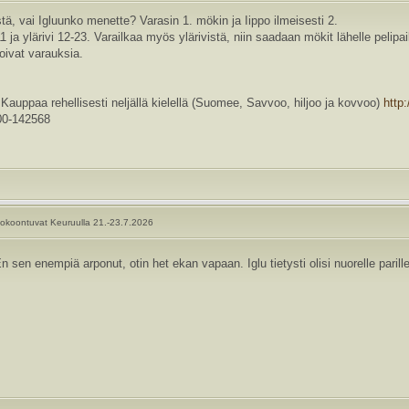
ä, vai Igluunko menette? Varasin 1. mökin ja Iippo ilmeisesti 2.
1 ja ylärivi 12-23. Varailkaa myös ylärivistä, niin saadaan mökit lähelle pelipa
oivat varauksia.
a rehellisesti neljällä kielellä (Suomee, Savvoo, hiljoo ja kovvoo)
http
0-142568
okoontuvat Keuruulla 21.-23.7.2026
n sen enempiä arponut, otin het ekan vapaan. Iglu tietysti olisi nuorelle paril