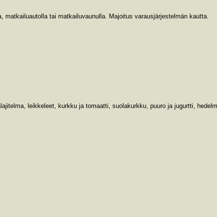
, matkailuautolla tai matkailuvaunulla. Majoitus varausjärjestelmän kautta.
itelma, leikkeleet, kurkku ja tomaatti, suolakurkku, puuro ja jugurtti, hedelm