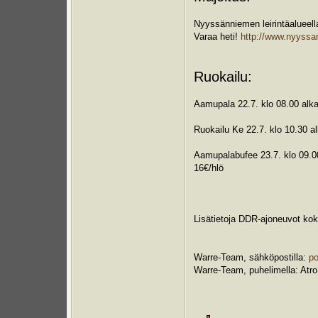
Nyyssänniemen leirintäalueella
Varaa heti!
http://www.nyyssan
Ruokailu:
Aamupala 22.7. klo 08.00 alkae
Ruokailu Ke 22.7. klo 10.30 al
Aamupalabufee 23.7. klo 09.00 
16€/hlö
Lisätietoja DDR-ajoneuvot ko
Warre-Team, sähköpostilla:
p
Warre-Team, puhelimella: Atr