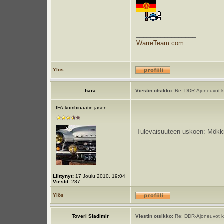
_________________
WarreTeam.com
Ylös
hara
Viestin otsikko:
Re: DDR-Ajoneuvot k
IFA-kombinaatin jäsen
Tulevaisuuteen uskoen: Mökki
Liittynyt:
17 Joulu 2010, 19:04
Viestit:
287
Ylös
Toveri Sladimir
Viestin otsikko:
Re: DDR-Ajoneuvot k