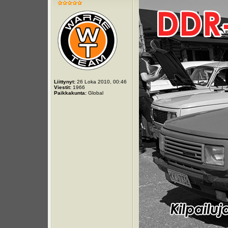
Liittynyt:
26 Loka 2010, 00:46
Viestit:
1966
Paikkakunta:
Global