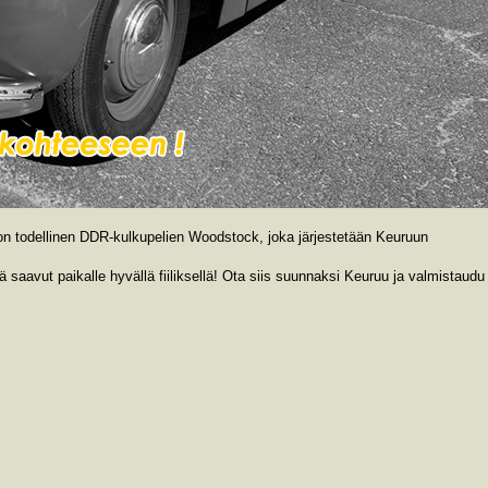
 todellinen DDR-kulkupelien Woodstock, joka järjestetään Keuruun
tä saavut paikalle hyvällä fiiliksellä! Ota siis suunnaksi Keuruu ja valmistaudu