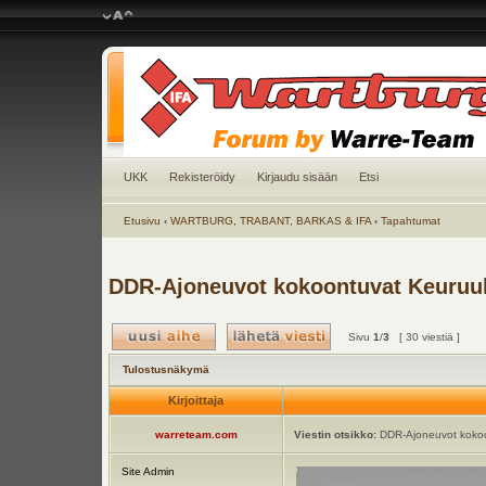
UKK
Rekisteröidy
Kirjaudu sisään
Etsi
Etusivu
‹
WARTBURG, TRABANT, BARKAS & IFA
‹
Tapahtumat
DDR-Ajoneuvot kokoontuvat Keuruull
Sivu
1
/
3
[ 30 viestiä ]
Tulostusnäkymä
Kirjoittaja
warreteam.com
Viestin otsikko:
DDR-Ajoneuvot kokoo
Site Admin