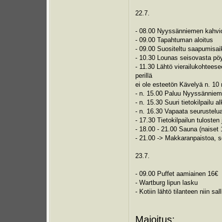
22.7.
- 08.00 Nyyssänniemen kahvi
- 09.00 Tapahtuman aloitus
- 09.00 Suositeltu saapumisa
- 10.30 Lounas seisovasta p
- 11.30 Lähtö vierailukohtees
perillä
ei ole esteetön Kävelyä n. 10 
- n. 15.00 Paluu Nyyssännie
- n. 15.30 Suuri tietokilpailu a
- n. 16.30 Vapaata seurustelua
- 17.30 Tietokilpailun tulosten 
- 18.00 - 21.00 Sauna (naiset 
- 21.00 -> Makkaranpaistoa, so
23.7.
- 09.00 Puffet aamiainen 16€
- Wartburg lipun lasku
- Kotiin lähtö tilanteen niin sal
Majoitus: