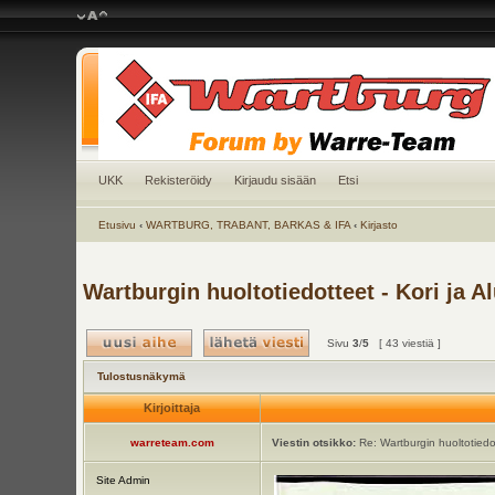
UKK
Rekisteröidy
Kirjaudu sisään
Etsi
Etusivu
‹
WARTBURG, TRABANT, BARKAS & IFA
‹
Kirjasto
Wartburgin huoltotiedotteet - Kori ja A
Sivu
3
/
5
[ 43 viestiä ]
Tulostusnäkymä
Kirjoittaja
warreteam.com
Viestin otsikko:
Re: Wartburgin huoltotiedot
Site Admin