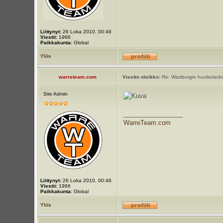
Liittynyt:
26 Loka 2010, 00:46
Viestit:
1966
Paikkakunta:
Global
Ylös
warreteam.com
Viestin otsikko:
Re: Wartburgin huoltotiedot
Site Admin
_________________
WarreTeam.com
Liittynyt:
26 Loka 2010, 00:46
Viestit:
1966
Paikkakunta:
Global
Ylös