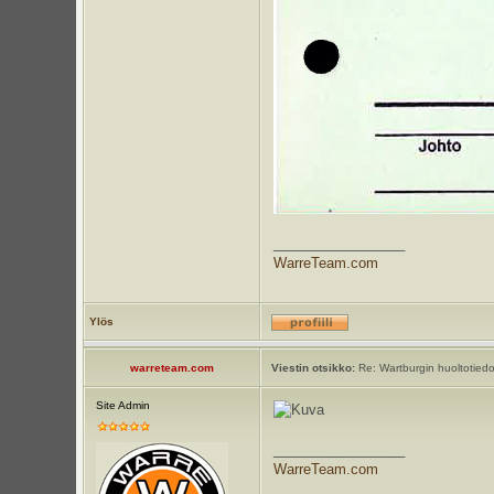
_________________
WarreTeam.com
Ylös
warreteam.com
Viestin otsikko:
Re: Wartburgin huoltotiedot
Site Admin
_________________
WarreTeam.com