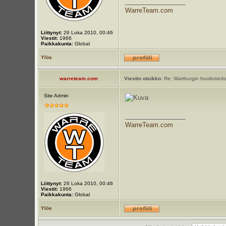
_________________
WarreTeam.com
Liittynyt:
26 Loka 2010, 00:46
Viestit:
1966
Paikkakunta:
Global
Ylös
warreteam.com
Viestin otsikko:
Re: Wartburgin huoltotiedot
Site Admin
_________________
WarreTeam.com
Liittynyt:
26 Loka 2010, 00:46
Viestit:
1966
Paikkakunta:
Global
Ylös