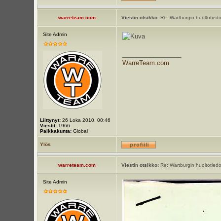
warreteam.com
Viestin otsikko:
Re: Wartburgin huoltotiedot
Site Admin
_________________
WarreTeam.com
Liittynyt:
26 Loka 2010, 00:46
Viestit:
1966
Paikkakunta:
Global
Ylös
warreteam.com
Viestin otsikko:
Re: Wartburgin huoltotiedot
Site Admin