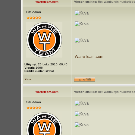
warreteam.com
Viestin otsikko:
Re: Wartburgin huoltotiedot
Site Admin
_________________
WarreTeam.com
Liittynyt:
26 Loka 2010, 00:46
Viestit:
1966
Paikkakunta:
Global
Ylös
warreteam.com
Viestin otsikko:
Re: Wartburgin huoltotiedot
Site Admin