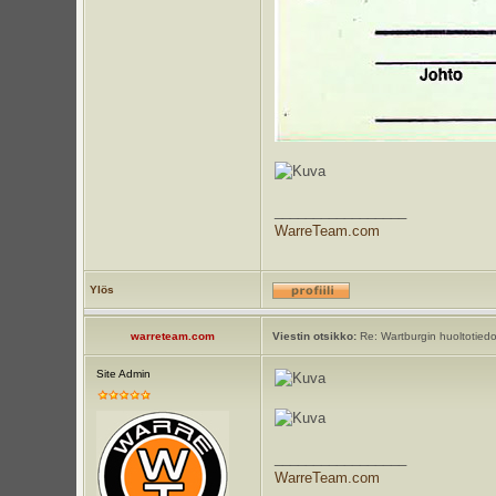
_________________
WarreTeam.com
Ylös
warreteam.com
Viestin otsikko:
Re: Wartburgin huoltotiedot
Site Admin
_________________
WarreTeam.com