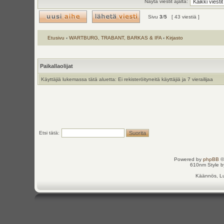
Näytä viestit ajalta:
Sivu
3
/
5
[ 43 viestiä ]
Etusivu
‹
WARTBURG, TRABANT, BARKAS & IFA
‹
Kirjasto
Paikallaolijat
Käyttäjiä lukemassa tätä aluetta: Ei rekisteröityneitä käyttäjiä ja 7 vierailijaa
Etsi tätä:
Powered by
phpBB
©
610nm Style by
Käännös, Lu