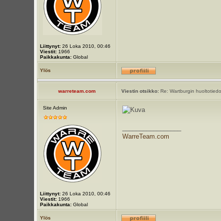
Liittynyt:
26 Loka 2010, 00:46
Viestit:
1966
Paikkakunta:
Global
Ylös
warreteam.com
Viestin otsikko:
Re: Wartburgin huoltotiedot
Site Admin
_________________
WarreTeam.com
Liittynyt:
26 Loka 2010, 00:46
Viestit:
1966
Paikkakunta:
Global
Ylös