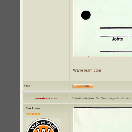
_________________
WarreTeam.com
Ylös
warreteam.com
Viestin otsikko:
Re: Wartburgin huoltotiedot
Site Admin