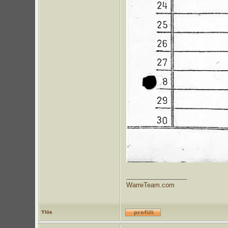
_________________
WarreTeam.com
Ylös