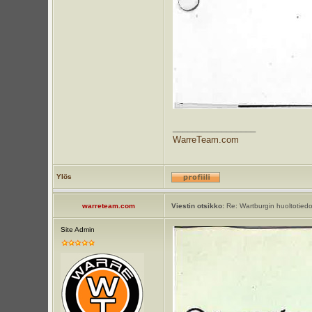
_________________
WarreTeam.com
Ylös
warreteam.com
Viestin otsikko:
Re: Wartburgin huoltotiedot
Site Admin