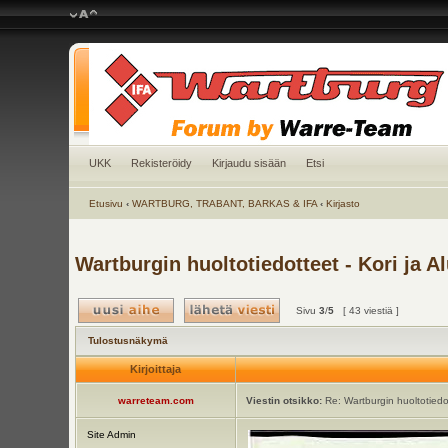
UKK
Rekisteröidy
Kirjaudu sisään
Etsi
Etusivu
‹
WARTBURG, TRABANT, BARKAS & IFA
‹
Kirjasto
Wartburgin huoltotiedotteet - Kori ja A
Sivu
3
/
5
[ 43 viestiä ]
Tulostusnäkymä
Kirjoittaja
warreteam.com
Viestin otsikko:
Re: Wartburgin huoltotiedot
Site Admin