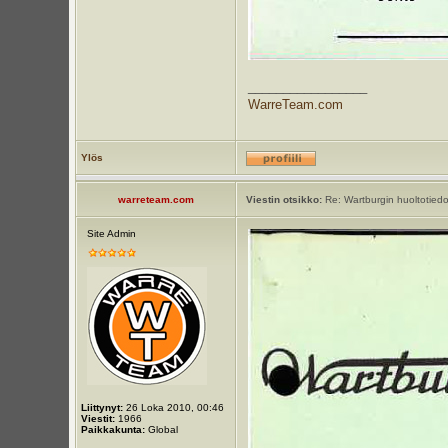
_________________
WarreTeam.com
Ylös
warreteam.com
Viestin otsikko:
Re: Wartburgin huoltotiedot
Site Admin
Liittynyt:
26 Loka 2010, 00:46
Viestit:
1966
Paikkakunta:
Global