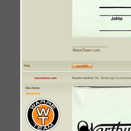
_________________
WarreTeam.com
Ylös
warreteam.com
Viestin otsikko:
Re: Wartburgin huoltotiedot
Site Admin