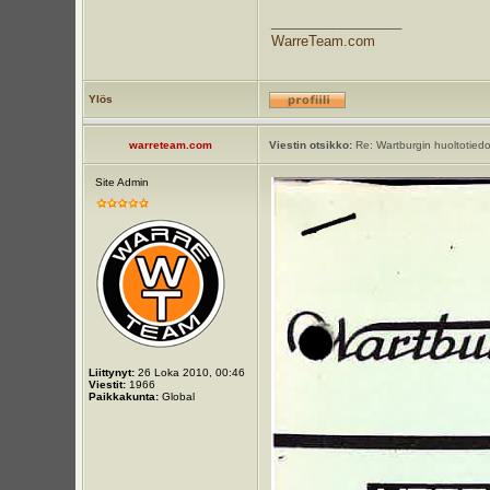
_________________
WarreTeam.com
Ylös
warreteam.com
Viestin otsikko:
Re: Wartburgin huoltotiedot
Site Admin
Liittynyt:
26 Loka 2010, 00:46
Viestit:
1966
Paikkakunta:
Global