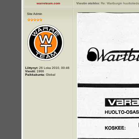
warreteam.com
Viestin otsikko:
Re: Wartburgin huoltotiedot
Site Admin
Liittynyt:
26 Loka 2010, 00:46
Viestit:
1966
Paikkakunta:
Global