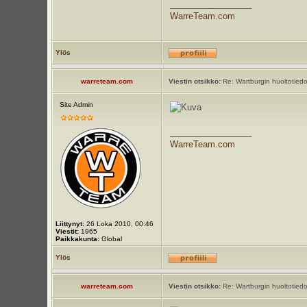
_________________
WarreTeam.com
Ylös
warreteam.com
Viestin otsikko:
Re: Wartburgin huoltotiedot
Site Admin
_________________
WarreTeam.com
Liittynyt:
26 Loka 2010, 00:46
Viestit:
1965
Paikkakunta:
Global
Ylös
warreteam.com
Viestin otsikko:
Re: Wartburgin huoltotiedot