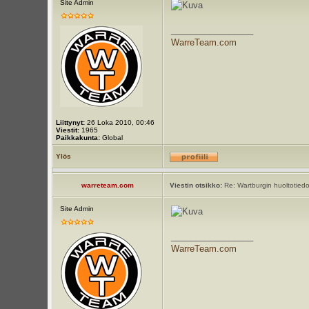
Site Admin
_________________
WarreTeam.com
Liittynyt:
26 Loka 2010, 00:46
Viestit:
1965
Paikkakunta:
Global
Ylös
warreteam.com
Viestin otsikko:
Re: Wartburgin huoltotiedot
Site Admin
_________________
WarreTeam.com