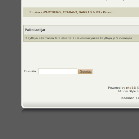
Etusivu
‹
WARTBURG, TRABANT, BARKAS & IFA
‹
Kirjasto
Paikallaolijat
Käyttäjiä lukemassa tätä aluetta: Ei rekisteröityneitä käyttäjiä ja 9 vierailijaa
Etsi tätä:
Powered by
phpBB
©
610nm Style by
Käännös, Lu