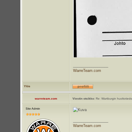
_________________
WarreTeam.com
Ylös
warreteam.com
Viestin otsikko:
Re: Wartburgin huoltotiedot
Site Admin
_________________
WarreTeam.com