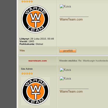
_________________
WarreTeam.com
Liittynyt:
26 Loka 2010, 00:46
Viestit:
1965
Paikkakunta:
Global
Ylös
warreteam.com
Viestin otsikko:
Re: Wartburgin huoltotiedot
Site Admin
_________________
WarreTeam.com