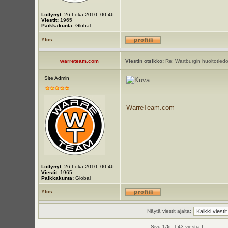
Liittynyt:
26 Loka 2010, 00:46
Viestit:
1965
Paikkakunta:
Global
Ylös
warreteam.com
Viestin otsikko:
Re: Wartburgin huoltotiedot
Site Admin
_________________
WarreTeam.com
Liittynyt:
26 Loka 2010, 00:46
Viestit:
1965
Paikkakunta:
Global
Ylös
Näytä viestit ajalta:
Sivu
1
/
5
[ 43 viestiä ]