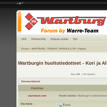
UKK
Rekisteröidy
Kirjaudu sisään
Etsi
Etusivu
‹
WARTBURG, TRABANT, BARKAS & IFA
‹
Kirjasto
Wartburgin huoltotiedotteet - Kori ja A
Sivu
1
/
5
[ 43 viestiä ]
Tulostusnäkymä
Kirjoittaja
warreteam.com
Viestin otsikko:
Wartburgin huoltotiedotteet 
Site Admin