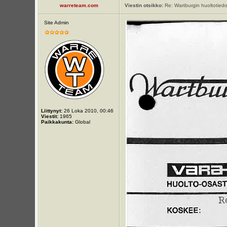
warreteam.com
Viestin otsikko:
Re: Wartburgin huoltotiedot
Site Admin
Liittynyt:
26 Loka 2010, 00:46
Viestit:
1965
Paikkakunta:
Global