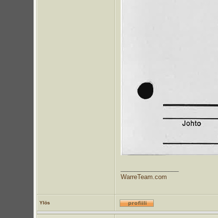
_________________
WarreTeam.com
Ylös