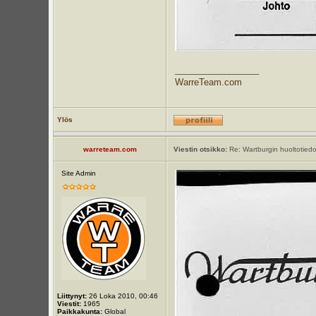
_________________
WarreTeam.com
Ylös
warreteam.com
Viestin otsikko:
Re: Wartburgin huoltotiedot
Site Admin
Liittynyt:
26 Loka 2010, 00:46
Viestit:
1965
Paikkakunta:
Global