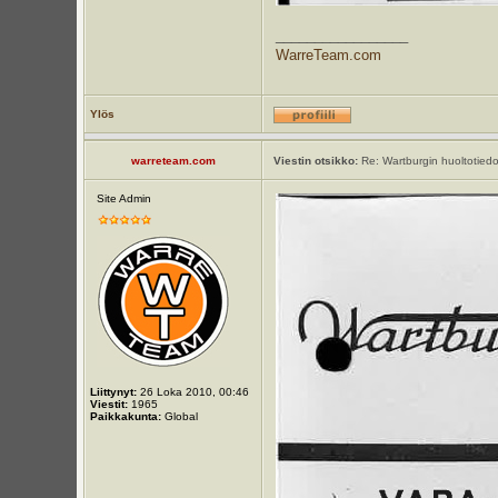
_________________
WarreTeam.com
Ylös
warreteam.com
Viestin otsikko:
Re: Wartburgin huoltotiedot
Site Admin
Liittynyt:
26 Loka 2010, 00:46
Viestit:
1965
Paikkakunta:
Global