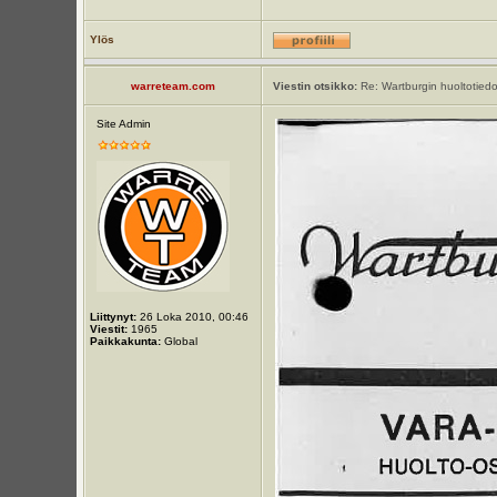
Ylös
warreteam.com
Viestin otsikko:
Re: Wartburgin huoltotiedot
Site Admin
Liittynyt:
26 Loka 2010, 00:46
Viestit:
1965
Paikkakunta:
Global