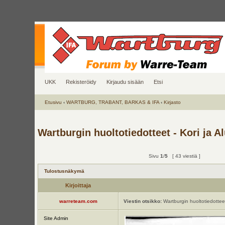
UKK
Rekisteröidy
Kirjaudu sisään
Etsi
Etusivu
‹
WARTBURG, TRABANT, BARKAS & IFA
‹
Kirjasto
Wartburgin huoltotiedotteet - Kori ja A
Sivu
1
/
5
[ 43 viestiä ]
Tulostusnäkymä
Kirjoittaja
warreteam.com
Viestin otsikko:
Wartburgin huoltotiedotteet 
Site Admin