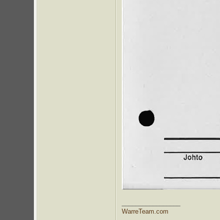
_________________
WarreTeam.com