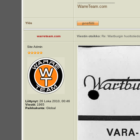
_________________
WarreTeam.com
Ylös
warreteam.com
Viestin otsikko:
Re: Wartburgin huoltotiedot
Site Admin
Liittynyt:
26 Loka 2010, 00:46
Viestit:
1965
Paikkakunta:
Global