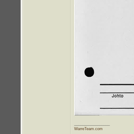
_________________
WarreTeam.com