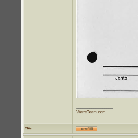
_________________
WarreTeam.com
Ylös