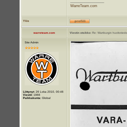
_________________
WarreTeam.com
Ylös
warreteam.com
Viestin otsikko:
Re: Wartburgin huoltotiedot
Site Admin
Liittynyt:
26 Loka 2010, 00:46
Viestit:
1966
Paikkakunta:
Global