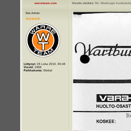
warreteam.com
Viestin otsikko:
Re: Wartburgin huoltotiedot
Site Admin
Liittynyt:
26 Loka 2010, 00:46
Viestit:
1966
Paikkakunta:
Global