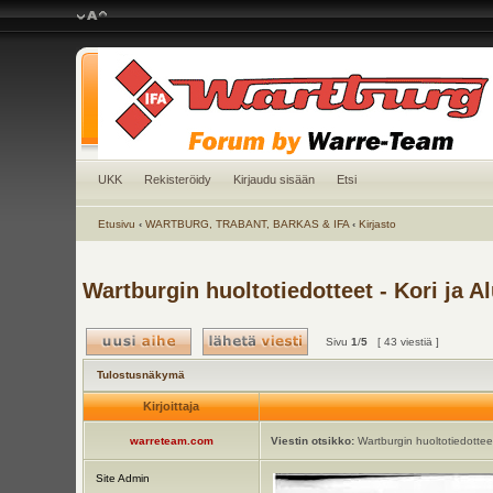
UKK
Rekisteröidy
Kirjaudu sisään
Etsi
Etusivu
‹
WARTBURG, TRABANT, BARKAS & IFA
‹
Kirjasto
Wartburgin huoltotiedotteet - Kori ja A
Sivu
1
/
5
[ 43 viestiä ]
Tulostusnäkymä
Kirjoittaja
warreteam.com
Viestin otsikko:
Wartburgin huoltotiedotteet 
Site Admin