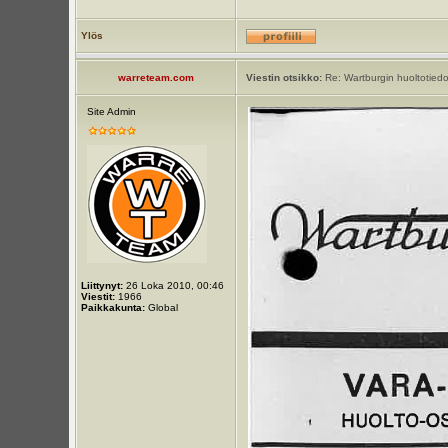
Ylös
warreteam.com
Viestin otsikko:
Re: Wartburgin huoltotiedot
Site Admin
Liittynyt:
26 Loka 2010, 00:46
Viestit:
1966
Paikkakunta:
Global