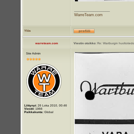
_________________
WarreTeam.com
Ylös
warreteam.com
Viestin otsikko:
Re: Wartburgin huoltotiedot
Site Admin
Liittynyt:
26 Loka 2010, 00:46
Viestit:
1966
Paikkakunta:
Global