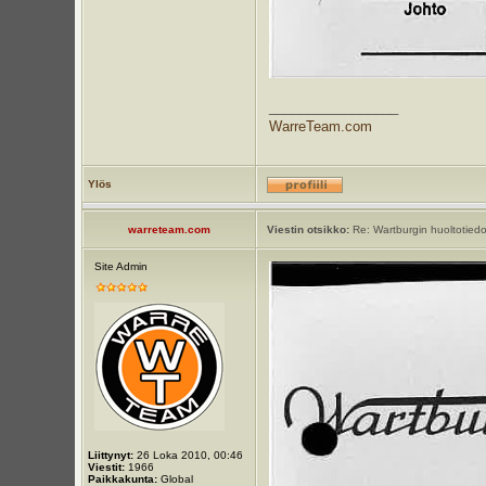
_________________
WarreTeam.com
Ylös
warreteam.com
Viestin otsikko:
Re: Wartburgin huoltotiedot
Site Admin
Liittynyt:
26 Loka 2010, 00:46
Viestit:
1966
Paikkakunta:
Global