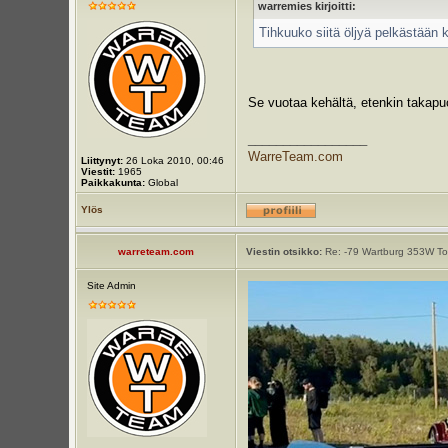
warremies kirjoitti:
Tihkuuko siitä öljyä pelkästään 
Se vuotaa kehältä, etenkin takapuo
_________________
WarreTeam.com
Liittynyt:
26 Loka 2010, 00:46
Viestit:
1965
Paikkakunta:
Global
Ylös
warreteam.com
Viestin otsikko:
Re: -79 Wartburg 353W Tou
Site Admin