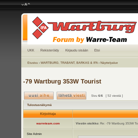
UKK
Rekisteröidy
Kirjaudu sisään
Etsi
Etusivu
‹
WARTBURG, TRABANT, BARKAS & IFA
‹
Näyttelyalue
-79 Wartburg 353W Tourist
Sivu
6
/
6
[ 52 viestiä ]
Tulostusnäkymä
Kirjoittaja
warreteam.com
Viestin otsikko:
Re: -79 Wartburg 353W Tou
Site Admin