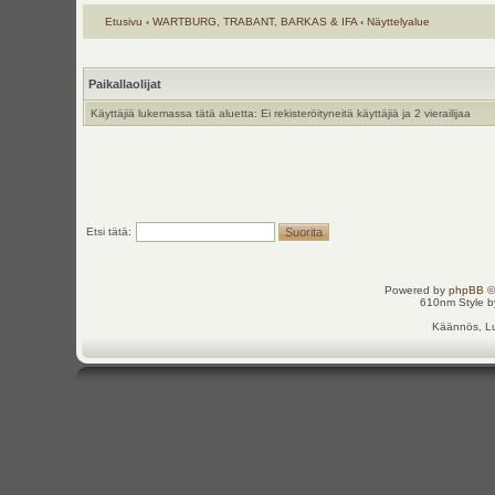
Etusivu
‹
WARTBURG, TRABANT, BARKAS & IFA
‹
Näyttelyalue
Paikallaolijat
Käyttäjiä lukemassa tätä aluetta: Ei rekisteröityneitä käyttäjiä ja 2 vierailijaa
Etsi tätä:
Powered by
phpBB
©
610nm Style by
Käännös, Lu