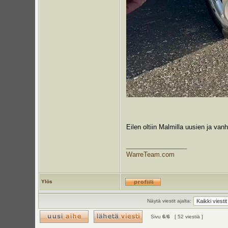
Eilen oltiin Malmilla uusien ja v
_________________
WarreTeam.com
Ylös
Näytä viestit ajalta:
Sivu
6
/
6
[ 52 viestiä ]