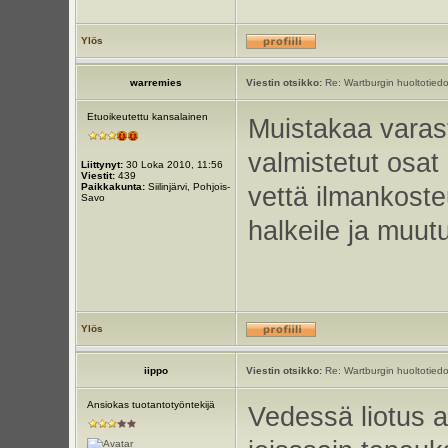
Ylös
warremies
Viestin otsikko:
Re: Wartburgin huoltotiedo
Etuoikeutettu kansalainen
Muistakaa varast
valmistetut osat 
Liittynyt:
30 Loka 2010, 11:56
Viestit:
439
Paikkakunta:
Siilinjärvi, Pohjois-
vettä ilmankoste
Savo
halkeile ja muut
Ylös
iippo
Viestin otsikko:
Re: Wartburgin huoltotiedo
Ansiokas tuotantotyöntekijä
Vedessä liotus a