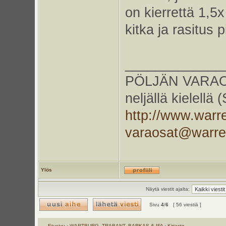
on kierrettä 1,5
kitka ja rasitus 
_____________
PÖLJÄN VARAOS
neljällä kielellä
http://www.warr
varaosat@warr
Ylös
Näytä viestit ajalta:
Sivu
4
/
6
[ 56 viestiä ]
Etusivu
‹
WARTBURG, TRABANT, BARKAS & IFA
‹
Kirjasto