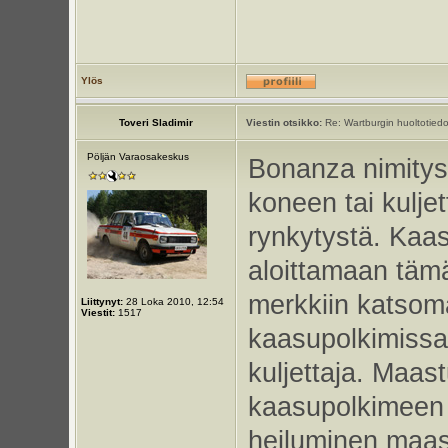
Ylös
Toveri Sladimir
Viestin otsikko:
Re: Wartburgin huoltotiedo
Pöljän Varaosakeskus
Bonanza nimitys 
koneen tai kulje
rynkytystä. Kaas
aloittamaan täm
merkkiin katsom
Liittynyt:
28 Loka 2010, 12:54
Viestit:
1517
kaasupolkimissa
kuljettaja. Maast
kaasupolkimeen hi
heiluminen maast