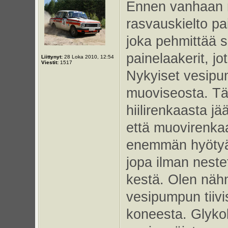
Ennen vanhaan nä
rasvauskielto pai
joka pehmittää s
painelaakerit, jo
Liittynyt:
28 Loka 2010, 12:54
Viestit:
1517
Nykyiset vesipum
muoviseosta. Täm
hiilirenkaasta jää
että muovirenkaa
enemmän hyötyä k
jopa ilman neste
kestä. Olen näh
vesipumpun tiivi
koneesta. Glykol