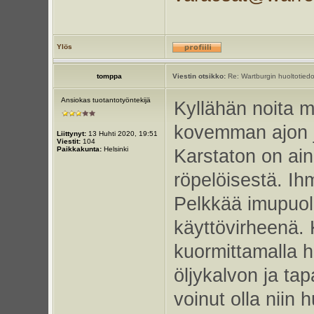
Ylös
tomppa
Viestin otsikko:
Re: Wartburgin huoltotiedo
Ansiokas tuotantotyöntekijä
Kyllähän noita m
kovemman ajon jä
Liittynyt:
13 Huhti 2020, 19:51
Viestit:
104
Paikkakunta:
Helsinki
Karstaton on ai
röpelöisestä. Ih
Pelkkää imupuole
käyttövirheenä.
kuormittamalla 
öljykalvon ja ta
voinut olla niin 