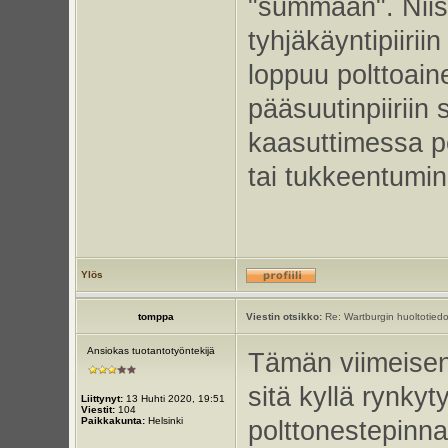
"summaan". Niiss
tyhjäkäyntipiirii
loppuu polttoain
pääsuutinpiiriin 
kaasuttimessa p
tai tukkeentumin
Ylös
tomppa
Viestin otsikko:
Re: Wartburgin huoltotiedo
Ansiokas tuotantotyöntekijä
Tämän viimeisen 
sitä kyllä rynkyt
Liittynyt:
13 Huhti 2020, 19:51
Viestit:
104
Paikkakunta:
Helsinki
polttonestepinna