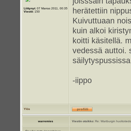
joisssain tapauk
herätettiin nippus
Liittynyt:
07 Marras 2011, 00:35
Viestit:
150
Kuivuttuaan noist
kuin alkoi kiris
koitti käsitellä
vedessä auttoi.
säilytyspussissa
-iippo
Ylös
warremies
Viestin otsikko:
Re: Wartburgin huoltotiedo