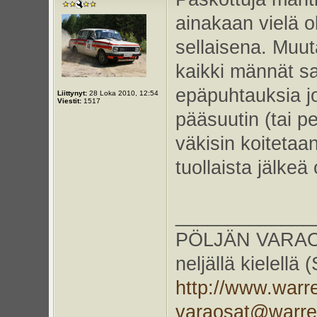
ainakaan vielä o
sellaisena. Muut
kaikki männät sa
epäpuhtauksia jo
Liittynyt:
28 Loka 2010, 12:54
Viestit:
1517
pääsuutin (tai p
väkisin koitetaa
tuollaista jälkeä
_____________
PÖLJÄN VARAOS
neljällä kielellä
http://www.warr
varaosat@warr