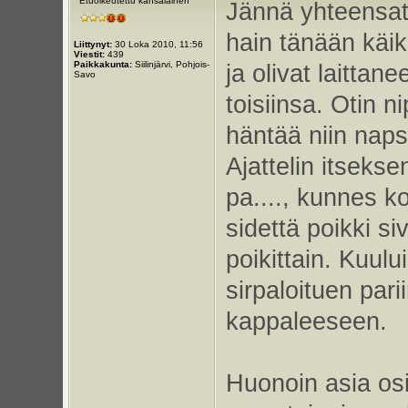
Etuoikeutettu kansalainen
Jännä yhteensat
hain tänään käi
Liittynyt:
30 Loka 2010, 11:56
Viestit:
439
Paikkakunta:
Siilinjärvi, Pohjois-
ja olivat laittane
Savo
toisiinsa. Otin n
häntää niin napsa
Ajattelin itsekse
pa...., kunnes ko
sidettä poikki si
poikittain. Kuulu
sirpaloituen pa
kappaleeseen.
Huonoin asia osi