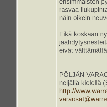
ensimmäisten pyö
rasvaa liukupint
näin oikein neuv
Eikä koskaan ny
jäähdytysnesteit
eivät välttämättä
_____________
PÖLJÄN VARAOS
neljällä kielellä
http://www.warr
varaosat@warr