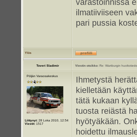
varastoinnissa eh
ilmatiiviiseen 
pari pussia kos
Ylös
Toveri Sladimir
Viestin otsikko:
Re: Wartburgin huoltotiedo
Pöljän Varaosakeskus
Ihmetystä herätt
kielletään käyttä
tätä kukaan kyll
tuosta reiästä ha
hyötyäkään. Onko
Liittynyt:
28 Loka 2010, 12:54
Viestit:
1517
hoidettu ilmausle