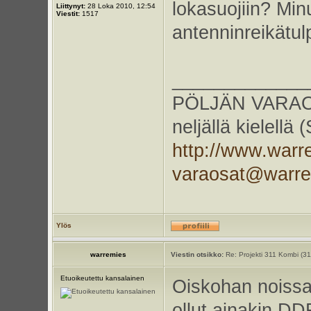
lokasuojiin? Minu
Liittynyt:
28 Loka 2010, 12:54
Viestit:
1517
antenninreikätulp
_____________
PÖLJÄN VARAOS
neljällä kielellä
http://www.warr
varaosat@warr
Ylös
warremies
Viestin otsikko:
Re: Projekti 311 Kombi (3
Etuoikeutettu kansalainen
Oiskohan noiss
ollut ainakin DD