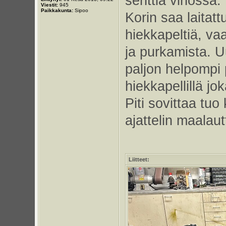
senttiä vinossa.
Viestit:
945
Paikkakunta:
Sipoo
Korin saa laitatt
hiekkapeltiä, v
ja purkamista. U
paljon helpompi p
hiekkapellillä jo
Piti sovittaa tuo
ajattelin maalaut
Liitteet: