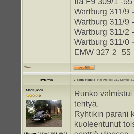
Ifa F9 309/1 -55
Wartburg 311/9 
Wartburg 311/9 
Wartburg 311/2 
Wartburg 311/0 
EMW 327-2 -55
Ylös
pyhimys
Viestin otsikko:
Re: Projekti 311 Kombi (3
Stasin jäsen
Runko valmistui 
tehtyä.
Ryhtikin parani 
kuoleentunut tois
Liittynyt:
01 Kesä 2013, 09:22