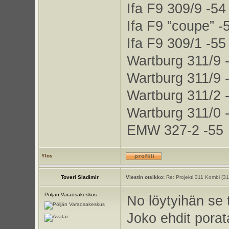
Ifa F9 309/9 -54
Ifa F9 ”coupe” -
Ifa F9 309/1 -55
Wartburg 311/9 
Wartburg 311/9 
Wartburg 311/2 
Wartburg 311/0 
EMW 327-2 -55
Ylös
Toveri Sladimir
Viestin otsikko:
Re: Projekti 311 Kombi (3
Pöljän Varaosakeskus
No löytyihän se 
Joko ehdit porata