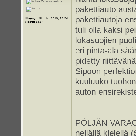
pakettiautotausta
pakettiautoja en
Liittynyt:
28 Loka 2010, 12:54
Viestit:
1517
tuli olla kaksi p
lokasuojien puol
eri pinta-ala sä
pidetty riittävä
Sipoon perfektion
kuuluuko tuohon 
auton ensirekiste
_____________
PÖLJÄN VARAOS
neljällä kielellä