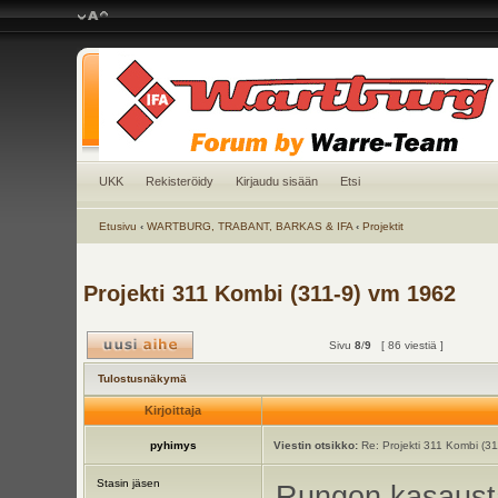
UKK
Rekisteröidy
Kirjaudu sisään
Etsi
Etusivu
‹
WARTBURG, TRABANT, BARKAS & IFA
‹
Projektit
Projekti 311 Kombi (311-9) vm 1962
Sivu
8
/
9
[ 86 viestiä ]
Tulostusnäkymä
Kirjoittaja
pyhimys
Viestin otsikko:
Re: Projekti 311 Kombi (3
Stasin jäsen
Rungon kasausta