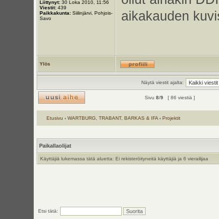
Liittynyt:
30 Loka 2010, 11:56
Viestit:
439
aikakauden kuvis
Paikkakunta:
Siilinjärvi, Pohjois-
Savo
Ylös
Näytä viestit ajalta:
Sivu
8
/
9
[ 86 viestiä ]
Etusivu
‹
WARTBURG, TRABANT, BARKAS & IFA
‹
Projektit
Paikallaolijat
Käyttäjiä lukemassa tätä aluetta: Ei rekisteröityneitä käyttäjiä ja 6 vierailijaa
Etsi tätä: