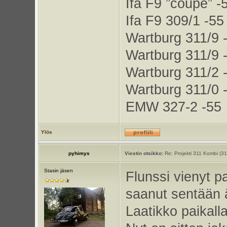
Ifa F9 ”coupe” -
Ifa F9 309/1 -55
Wartburg 311/9 
Wartburg 311/9 
Wartburg 311/2 
Wartburg 311/0 
EMW 327-2 -55
Ylös
pyhimys
Viestin otsikko:
Re: Projekti 311 Kombi (3
Stasin jäsen
Flunssi vienyt p
saanut sentään 
Laatikko paikalla