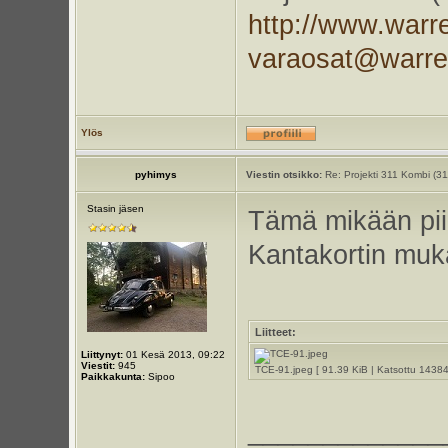
http://www.warr
varaosat@warr
Ylös
pyhimys
Viestin otsikko:
Re: Projekti 311 Kombi (3
Stasin jäsen
Tämä mikään piil
Kantakortin muk
Liitteet:
Liittynyt:
01 Kesä 2013, 09:22
Viestit:
945
TCE-91.jpeg [ 91.39 KiB | Katsottu 14384
Paikkakunta:
Sipoo
_____________