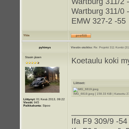
Wartburg 311/2 
Wartburg 311/0 
EMW 327-2 -55
Ylös
pyhimys
Viestin otsikko:
Re: Projekti 311 Kombi (3
Stasin jäsen
Koetaulu koki m
Liitteet:
IMG_6819.jpeg [ 158.33 KiB | Katsottu 2
Liittynyt:
01 Kesä 2013, 09:22
Viestit:
945
Paikkakunta:
Sipoo
_____________
Ifa F9 309/9 -54