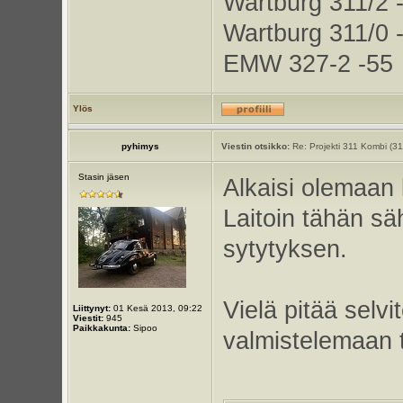
Wartburg 311/2 
Wartburg 311/0 
EMW 327-2 -55
Ylös
pyhimys
Viestin otsikko:
Re: Projekti 311 Kombi (3
Stasin jäsen
Alkaisi olemaan 
Laitoin tähän s
sytytyksen.
Vielä pitää selvi
Liittynyt:
01 Kesä 2013, 09:22
Viestit:
945
Paikkakunta:
Sipoo
valmistelemaan t