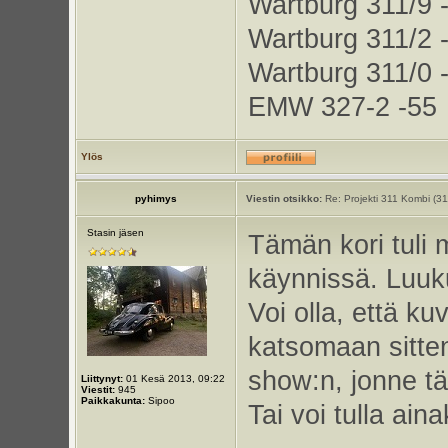
Wartburg 311/9 
Wartburg 311/2 
Wartburg 311/0 
EMW 327-2 -55
Ylös
pyhimys
Viestin otsikko:
Re: Projekti 311 Kombi (3
Stasin jäsen
Tämän kori tuli m
käynnissä. Luuku
Voi olla, että kuv
katsomaan sitten
show:n, jonne tä
Liittynyt:
01 Kesä 2013, 09:22
Viestit:
945
Paikkakunta:
Sipoo
Tai voi tulla ai