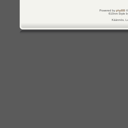
Powered by
phpBB
©
610nm Style by
Käännös, Lu