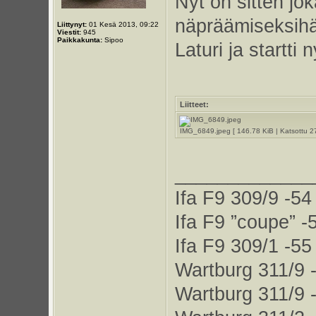
Nyt on sitten joka
näpräämiseksih
Liittynyt:
01 Kesä 2013, 09:22
Viestit:
945
Paikkakunta:
Sipoo
Laturi ja startti 
Liitteet:
IMG_6849.jpeg [ 146.78 KiB | Katsottu 2
_____________
Ifa F9 309/9 -54
Ifa F9 ”coupe” -
Ifa F9 309/1 -55
Wartburg 311/9 
Wartburg 311/9 