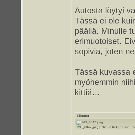
Autosta löytyi v
Tässä ei ole kuin
päällä. Minulle t
erimuotoiset. Ei
sopivia, joten n
Tässä kuvassa e
myöhemmin niihin 
kittiä…
Liitteet:
IMG_8047.jpeg [ 165.26 KiB | Katsottu 1