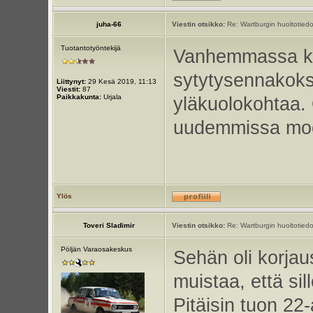
juha-66
Viestin otsikko:
Re: Wartburgin huoltotiedo
Tuotantotyöntekijä
Vanhemmassa ko
sytytysennakoks
Liittynyt:
29 Kesä 2019, 11:13
Viestit:
87
Paikkakunta:
Urjala
yläkuolokohtaa. 
uudemmissa moo
Ylös
Toveri Sladimir
Viestin otsikko:
Re: Wartburgin huoltotiedo
Pöljän Varaosakeskus
Sehän oli korjau
muistaa, että sill
Pitäisin tuon 22-