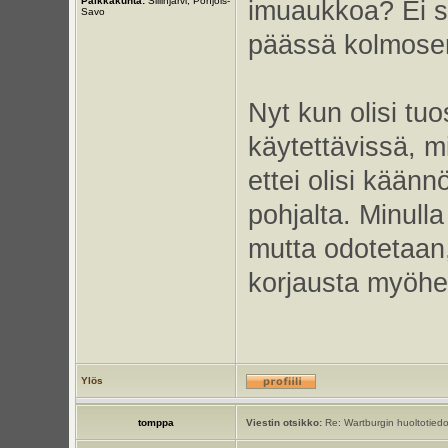
Paikkakunta:
Siilinjärvi, Pohjois-
imuaukkoa? Ei s
Savo
päässä kolmosen
Nyt kun olisi tu
käytettävissä, mi
ettei olisi kään
pohjalta. Minull
mutta odotetaan,
korjausta myöhe
Ylös
tomppa
Viestin otsikko:
Re: Wartburgin huoltotiedo