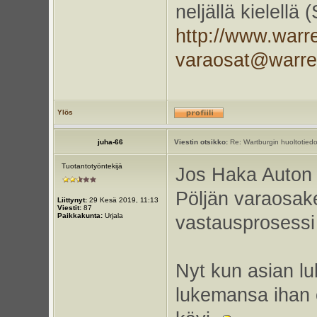
neljällä kielellä
http://www.warr
varaosat@warr
Ylös
juha-66
Viestin otsikko:
Re: Wartburgin huoltotiedo
Tuotantotyöntekijä
Jos Haka Auton 
Pöljän varaosak
Liittynyt:
29 Kesä 2019, 11:13
Viestit:
87
Paikkakunta:
Urjala
vastausprosessi 
Nyt kun asian lu
lukemansa ihan o