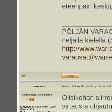
eteenpäin keskip
_____________
PÖLJÄN VARAOS
neljällä kielellä
http://www.warr
varaosat@warr
Ylös
warremies
Viestin otsikko:
Re: Wartburgin huoltotiedo
Etuoikeutettu kansalainen
Olisikohan siirr
virtausta ohjau
Liittynyt:
30 Loka 2010, 11:56
Viestit:
439