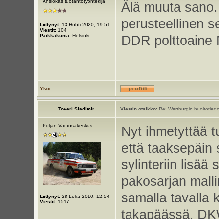
Ansiokas tuotantotyöntekijä
Älä muuta sano.
perusteellinen se
Liittynyt:
13 Huhti 2020, 19:51
Viestit:
104
Paikkakunta:
Helsinki
DDR polttoaine
Ylös
Toveri Sladimir
Viestin otsikko:
Re: Wartburgin huoltotiedo
Pöljän Varaosakeskus
Nyt ihmetyttää tu
että taaksepäin 
sylinteriin lisää
pakosarjan mall
samalla tavalla k
Liittynyt:
28 Loka 2010, 12:54
Viestit:
1517
takapäässä. DKW