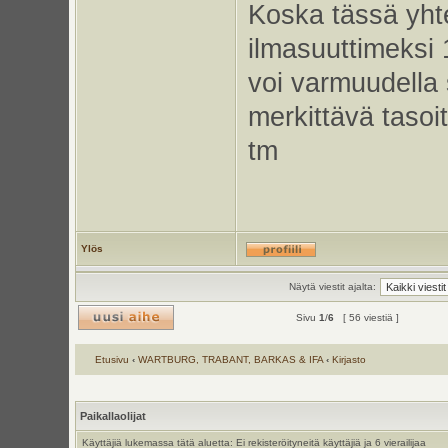
Koska tässä yht
ilmasuuttimeksi 
voi varmuudella 
merkittävä taso
tm
Ylös
Näytä viestit ajalta:
Sivu
1
/
6
[ 56 viestiä ]
Etusivu
‹
WARTBURG, TRABANT, BARKAS & IFA
‹
Kirjasto
Paikallaolijat
Käyttäjiä lukemassa tätä aluetta: Ei rekisteröityneitä käyttäjiä ja 6 vierailijaa