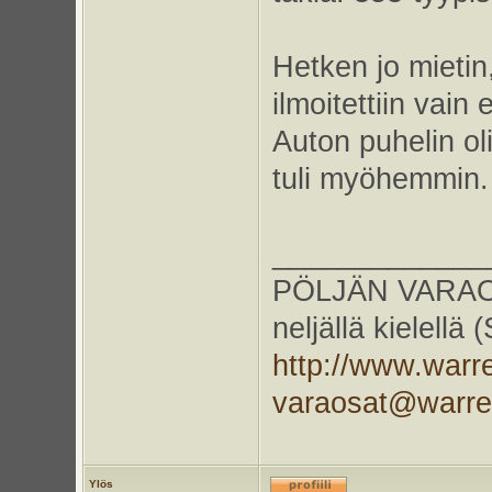
Hetken jo mietin
ilmoitettiin vai
Auton puhelin ol
tuli myöhemmin.
_____________
PÖLJÄN VARAOS
neljällä kielellä
http://www.warr
varaosat@warr
Ylös