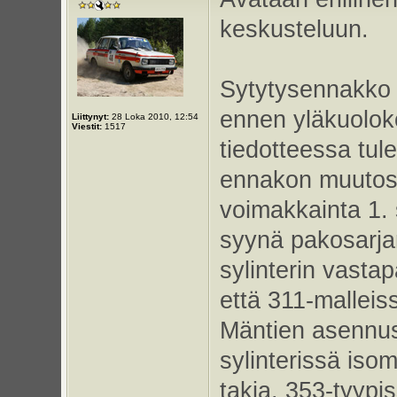
keskusteluun.
Sytytysennakko o
ennen yläkuolo
Liittynyt:
28 Loka 2010, 12:54
Viestit:
1517
tiedotteessa tul
ennakon muutos 
voimakkainta 1. 
syynä pakosarjan
sylinterin vasta
että 311-malleis
Mäntien asennusv
sylinterissä iso
takia. 353-tyypi