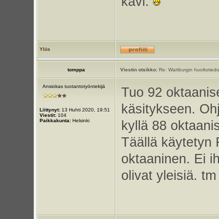
kävi.
Ylös
tomppa
Viestin otsikko:
Re: Wartburgin huoltotiedo
Ansiokas tuotantotyöntekijä
Tuo 92 oktaanis
käsitykseen. Ohj
Liittynyt:
13 Huhti 2020, 19:51
Viestit:
104
Paikkakunta:
Helsinki
kyllä 88 oktaan
Täällä käytetyn 
oktaaninen. Ei i
olivat yleisiä. tm