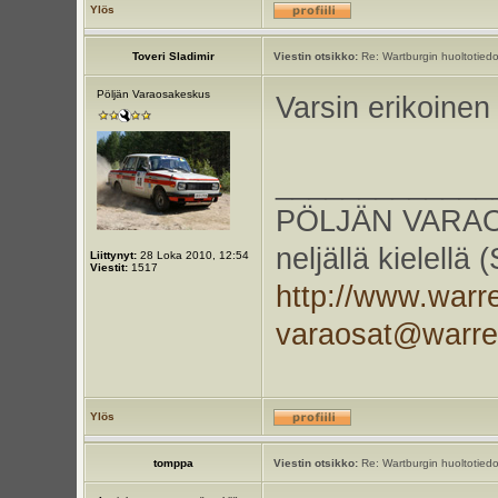
Ylös
Toveri Sladimir
Viestin otsikko:
Re: Wartburgin huoltotiedo
Pöljän Varaosakeskus
Varsin erikoinen
_____________
PÖLJÄN VARAOS
neljällä kielellä
Liittynyt:
28 Loka 2010, 12:54
Viestit:
1517
http://www.warr
varaosat@warr
Ylös
tomppa
Viestin otsikko:
Re: Wartburgin huoltotiedo