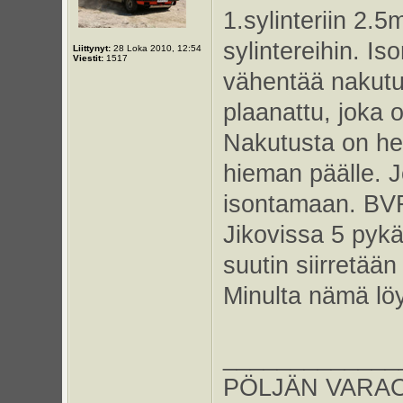
1.sylinteriin 2.5
sylintereihin. I
Liittynyt:
28 Loka 2010, 12:54
Viestit:
1517
vähentää nakutus
plaanattu, joka 
Nakutusta on he
hieman päälle. J
isontamaan. BVF
Jikovissa 5 pyk
suutin siirretää
Minulta nämä löy
_____________
PÖLJÄN VARAOS