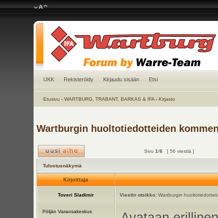
UKK
Rekisteröidy
Kirjaudu sisään
Etsi
Etusivu
‹
WARTBURG, TRABANT, BARKAS & IFA
‹
Kirjasto
Wartburgin huoltotiedotteiden kommen
Sivu
1
/
6
[ 56 viestiä ]
Tulostusnäkymä
Kirjoittaja
Toveri Sladimir
Viestin otsikko:
Wartburgin huoltotiedottei
Pöljän Varaosakeskus
Avataan erillinen