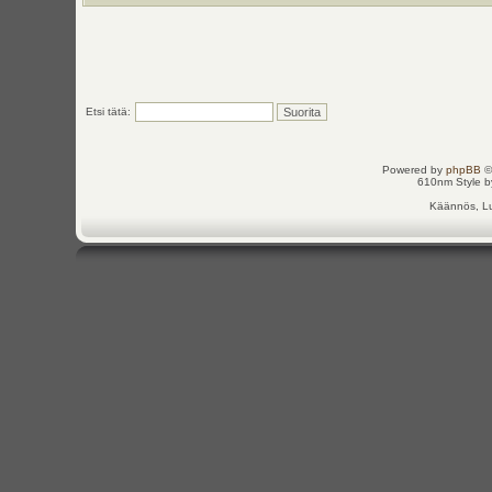
Etsi tätä:
Powered by
phpBB
©
610nm Style by
Käännös, Lu