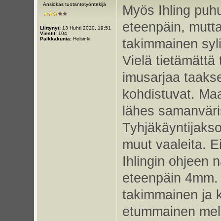
Ansiokas tuotantotyöntekijä
Myös Ihling puhu
eteenpäin, mutta
Liittynyt:
13 Huhti 2020, 19:51
Viestit:
104
Paikkakunta:
Helsinki
takimmainen syli
Vielä tietämättä 
imusarjaa taakse
kohdistuvat. Maa
lähes samanväri
Tyhjäkäyntijaks
muut vaaleita. E
Ihlingin ohjeen n
eteenpäin 4mm. 
takimmainen ja 
etummainen mel