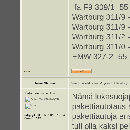
Ifa F9 309/1 -55
Wartburg 311/9 
Wartburg 311/9 
Wartburg 311/2 
Wartburg 311/0 
EMW 327-2 -55
Ylös
Toveri Sladimir
Viestin otsikko:
Re: Projekti 311 Kombi (3
Pöljän Varaosakeskus
Nämä lokasuojape
pakettiautotausta
pakettiautoja en
Liittynyt:
28 Loka 2010, 12:54
Viestit:
1517
tuli olla kaksi p