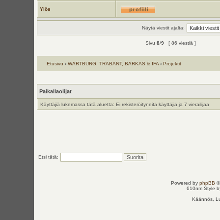
Ylös
Näytä viestit ajalta:
Sivu
8
/
9
[ 86 viestiä ]
Etusivu
‹
WARTBURG, TRABANT, BARKAS & IFA
‹
Projektit
Paikallaolijat
Käyttäjiä lukemassa tätä aluetta: Ei rekisteröityneitä käyttäjiä ja 7 vierailijaa
Etsi tätä:
Powered by
phpBB
©
610nm Style by
Käännös, Lu