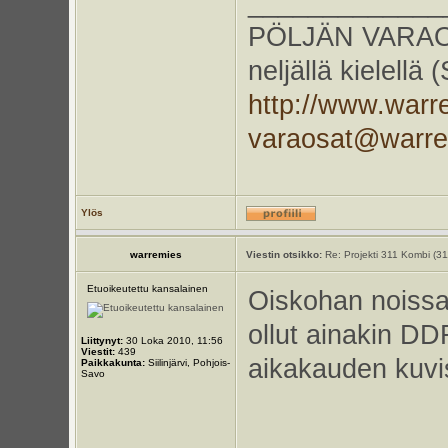
_____________
PÖLJÄN VARAOS
neljällä kielellä
http://www.warr
varaosat@warr
Ylös
warremies
Viestin otsikko:
Re: Projekti 311 Kombi (3
Etuoikeutettu kansalainen
Oiskohan noiss
ollut ainakin DD
Liittynyt:
30 Loka 2010, 11:56
Viestit:
439
aikakauden kuvis
Paikkakunta:
Siilinjärvi, Pohjois-
Savo