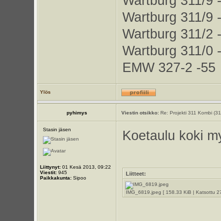
Wartburg 311/9 
Wartburg 311/9 
Wartburg 311/2 
Wartburg 311/0 
EMW 327-2 -55
Ylös
pyhimys
Viestin otsikko:
Re: Projekti 311 Kombi (3
Stasin jäsen
Koetaulu koki m
Liittynyt:
01 Kesä 2013, 09:22
Viestit:
945
Liitteet:
Paikkakunta:
Sipoo
IMG_6819.jpeg [ 158.33 KiB | Katsottu 2