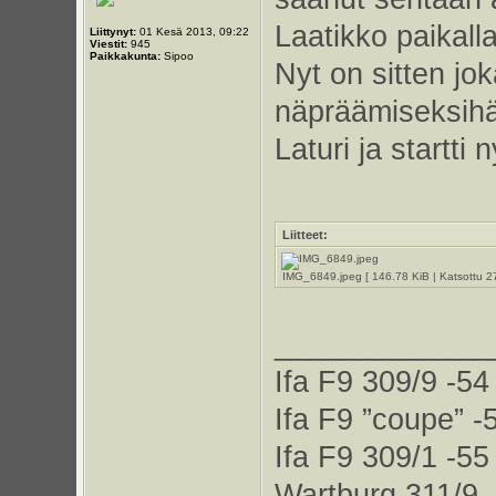
Laatikko paikalla
Liittynyt:
01 Kesä 2013, 09:22
Viestit:
945
Paikkakunta:
Sipoo
Nyt on sitten joka
näpräämiseksih
Laturi ja startti 
Liitteet:
IMG_6849.jpeg [ 146.78 KiB | Katsottu 2
_____________
Ifa F9 309/9 -54
Ifa F9 ”coupe” -
Ifa F9 309/1 -55
Wartburg 311/9 