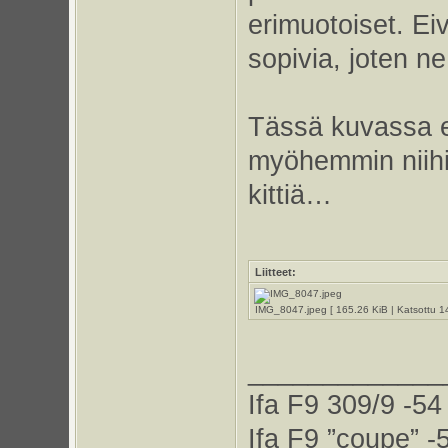
erimuotoiset. Ei
sopivia, joten n
Tässä kuvassa e
myöhemmin niihin 
kittiä…
Liitteet:
IMG_8047.jpeg [ 165.26 KiB | Katsottu 1
_____________
Ifa F9 309/9 -54
Ifa F9 ”coupe” -