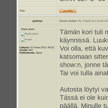
Ylös
pyhimys
Viestin otsikko:
Re: Projekti 311 Kombi (3
Stasin jäsen
Tämän kori tuli m
käynnissä. Luuku
Voi olla, että kuv
Liittynyt:
01 Kesä 2013, 09:22
Viestit:
945
Paikkakunta:
Sipoo
katsomaan sitten
show:n, jonne tä
Tai voi tulla ai
Autosta löytyi v
Tässä ei ole kuin
päällä. Minulle t