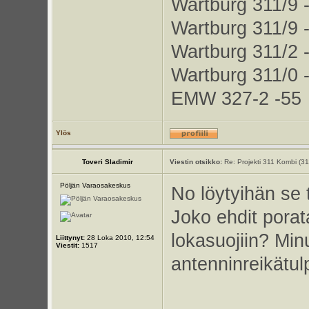
Wartburg 311/9 
Wartburg 311/9 
Wartburg 311/2 
Wartburg 311/0 
EMW 327-2 -55
Ylös
Toveri Sladimir
Viestin otsikko:
Re: Projekti 311 Kombi (3
Pöljän Varaosakeskus
No löytyihän se 
Joko ehdit porata
lokasuojiin? Minu
Liittynyt:
28 Loka 2010, 12:54
Viestit:
1517
antenninreikätulp