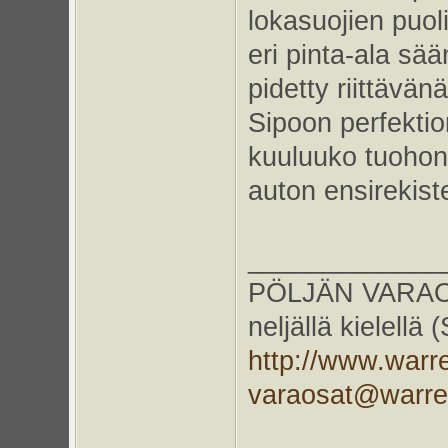
lokasuojien puol
eri pinta-ala sä
pidetty riittävä
Sipoon perfektion
kuuluuko tuohon 
auton ensirekiste
_____________
PÖLJÄN VARAOS
neljällä kielellä
http://www.warr
varaosat@warr