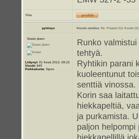
Ylös
pyhimys
Viestin otsikko:
Re: Projekti 311 Kombi (3
Stasin jäsen
Runko valmistui 
tehtyä.
Ryhtikin parani 
Liittynyt:
01 Kesä 2013, 09:22
Viestit:
945
Paikkakunta:
Sipoo
kuoleentunut tois
senttiä vinossa.
Korin saa laitatt
hiekkapeltiä, v
ja purkamista. U
paljon helpompi p
hiekkapellillä jo