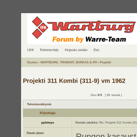
UKK
Rekisteröidy
Kirjaudu sisään
Etsi
Etusivu
‹
WARTBURG, TRABANT, BARKAS & IFA
‹
Projektit
Projekti 311 Kombi (311-9) vm 1962
Sivu
8
/
9
[ 86 viestiä ]
Tulostusnäkymä
Kirjoittaja
pyhimys
Viestin otsikko:
Re: Projekti 311 Kombi (3
Stasin jäsen
Rungon kasausta