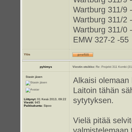
Wartburg 311/9 
Wartburg 311/2 
Wartburg 311/0 
EMW 327-2 -55
Ylös
pyhimys
Viestin otsikko:
Re: Projekti 311 Kombi (3
Stasin jäsen
Alkaisi olemaan 
Laitoin tähän s
sytytyksen.
Liittynyt:
01 Kesä 2013, 09:22
Viestit:
945
Paikkakunta:
Sipoo
Vielä pitää selvi
valmistelemaan t