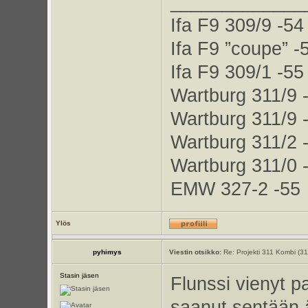
_____________
Ifa F9 309/9 -54
Ifa F9 ”coupe” -
Ifa F9 309/1 -55
Wartburg 311/9 
Wartburg 311/9 
Wartburg 311/2 
Wartburg 311/0 
EMW 327-2 -55
Ylös
pyhimys
Viestin otsikko:
Re: Projekti 311 Kombi (3
Stasin jäsen
Flunssi vienyt p
saanut sentään 