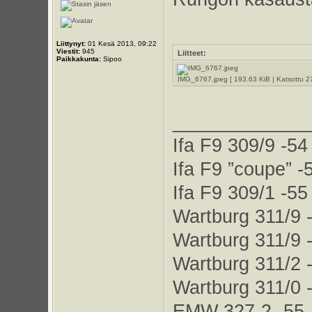
Liittynyt:
01 Kesä 2013, 09:22
Viestit:
945
Liitteet:
Paikkakunta:
Sipoo
IMG_6767.jpeg [ 193.63 KiB | Katsottu 2
_____________
Ifa F9 309/9 -54
Ifa F9 ”coupe” -
Ifa F9 309/1 -55
Wartburg 311/9 
Wartburg 311/9 
Wartburg 311/2 
Wartburg 311/0 
EMW 327-2 -55