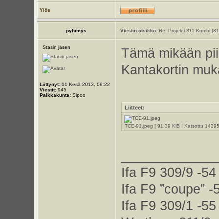
Ylös
pyhimys
Viestin otsikko:
Re: Projekti 311 Kombi (3
Stasin jäsen
Tämä mikään piil
Kantakortin muk
Liittynyt:
01 Kesä 2013, 09:22
Viestit:
945
Paikkakunta:
Sipoo
Liitteet:
TCE-91.jpeg [ 91.39 KiB | Katsottu 14395
_____________
Ifa F9 309/9 -54
Ifa F9 ”coupe” -
Ifa F9 309/1 -55