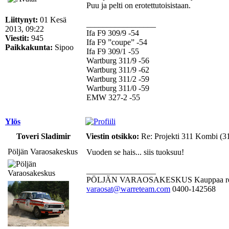
Puu ja pelti on erotettutoisistaan.
Liittynyt:
01 Kesä
_________________
2013, 09:22
Ifa F9 309/9 -54
Viestit:
945
Ifa F9 ”coupe” -54
Paikkakunta:
Sipoo
Ifa F9 309/1 -55
Wartburg 311/9 -56
Wartburg 311/9 -62
Wartburg 311/2 -59
Wartburg 311/0 -59
EMW 327-2 -55
Ylös
Toveri Sladimir
Viestin otsikko:
Re: Projekti 311 Kombi (3
Pöljän Varaosakeskus
Vuoden se hais... siis tuoksuu!
_________________
PÖLJÄN VARAOSAKESKUS Kauppaa rehellises
varaosat@warreteam.com
0400-142568