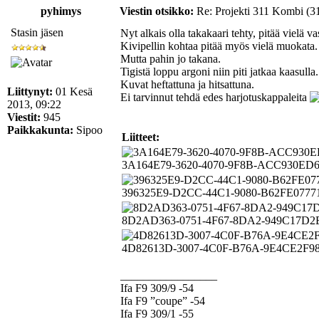
pyhimys
Viestin otsikko:
Re: Projekti 311 Kombi (3
Stasin jäsen
Nyt alkais olla takakaari tehty, pitää vielä va
Kivipellin kohtaa pitää myös vielä muokata.
Mutta pahin jo takana.
Tigistä loppu argoni niin piti jatkaa kaasul
Kuvat heftattuna ja hitsattuna.
Liittynyt:
01 Kesä
Ei tarvinnut tehdä edes harjotuskappaleita
2013, 09:22
Viestit:
945
Paikkakunta:
Sipoo
Liitteet:
3A164E79-3620-4070-9F8B-ACC930ED6A3B.
396325E9-D2CC-44C1-9080-B62FE077715E.j
8D2AD363-0751-4F67-8DA2-949C17D2E693.
4D82613D-3007-4C0F-B76A-9E4CE2F98C1C.
_________________
Ifa F9 309/9 -54
Ifa F9 ”coupe” -54
Ifa F9 309/1 -55