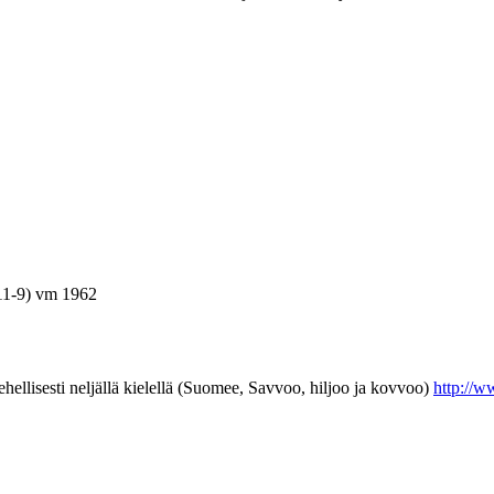
11-9) vm 1962
ti neljällä kielellä (Suomee, Savvoo, hiljoo ja kovvoo)
http://