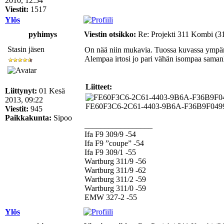
2010, 12:54
Viestit:
1517
Ylös
pyhimys
Viestin otsikko:
Re: Projekti 311 Kombi (3
Stasin jäsen
On nää niin mukavia. Tuossa kuvassa ympäröity
Alempaa irtosi jo pari vähän isompaa samanl
Liitteet:
Liittynyt:
01 Kesä
2013, 09:22
FE60F3C6-2C61-4403-9B6A-F36B9F04991A.j
Viestit:
945
Paikkakunta:
Sipoo
_________________
Ifa F9 309/9 -54
Ifa F9 ”coupe” -54
Ifa F9 309/1 -55
Wartburg 311/9 -56
Wartburg 311/9 -62
Wartburg 311/2 -59
Wartburg 311/0 -59
EMW 327-2 -55
Ylös