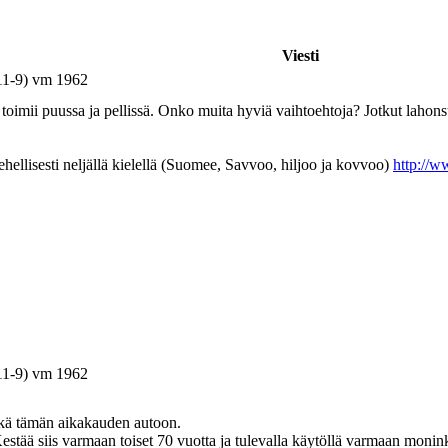
Viesti
11-9) vm 1962
kun toimii puussa ja pellissä. Onko muita hyviä vaihtoehtoja? Jotkut lahon
ti neljällä kielellä (Suomee, Savvoo, hiljoo ja kovvoo)
http://
11-9) vm 1962
hkä tämän aikakauden autoon.
Kestää siis varmaan toiset 70 vuotta ja tulevalla käytöllä varmaan monin