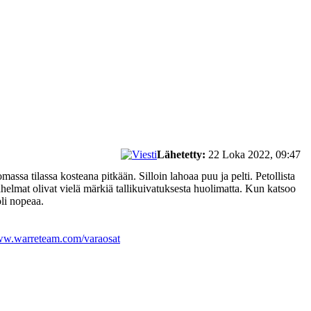
Lähetetty:
22 Loka 2022, 09:47
assa tilassa kosteana pitkään. Silloin lahoaa puu ja pelti. Petollista
alahelmat olivat vielä märkiä tallikuivatuksesta huolimatta. Kun katsoo
li nopeaa.
www.warreteam.com/varaosat