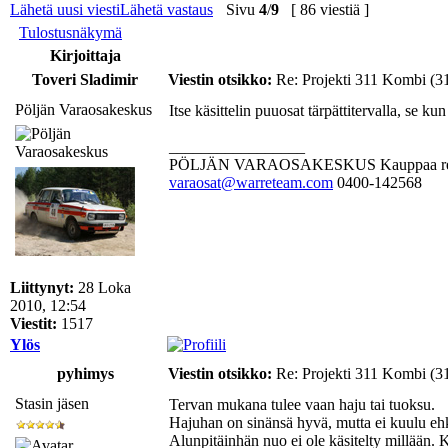
Lähetä uusi viesti
Lähetä vastaus
Sivu
4
/
9
[ 86 viestiä ]
Tulostusnäkymä
Kirjoittaja
Toveri Sladimir
Viestin otsikko:
Re: Projekti 311 Kombi (3
Pöljän Varaosakeskus
Itse käsittelin puuosat tärpättitervalla, se 
_________________
PÖLJÄN VARAOSAKESKUS Kauppaa rehellises
varaosat@warreteam.com
0400-142568
Liittynyt:
28 Loka
2010, 12:54
Viestit:
1517
Ylös
pyhimys
Viestin otsikko:
Re: Projekti 311 Kombi (3
Stasin jäsen
Tervan mukana tulee vaan haju tai tuoksu.
Hajuhan on sinänsä hyvä, mutta ei kuulu e
Alunpitäinhän nuo ei ole käsitelty millään. 