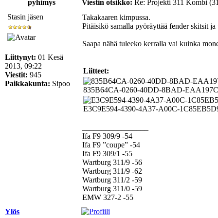
pyhimys
Viestin otsikko:
Re: Projekti 311 Kombi (3
Stasin jäsen
Takakaaren kimpussa.
Pitäisikö samalla pyöräyttää fender skitsit j
Saapa nähä tuleeko kerralla vai kuinka mone
Liittynyt:
01 Kesä
2013, 09:22
Liitteet:
Viestit:
945
Paikkakunta:
Sipoo
835B64CA-0260-40DD-8BAD-EAA197CC8968
E3C9E594-4390-4A37-A00C-1C85EB5D9C1A.
_________________
Ifa F9 309/9 -54
Ifa F9 ”coupe” -54
Ifa F9 309/1 -55
Wartburg 311/9 -56
Wartburg 311/9 -62
Wartburg 311/2 -59
Wartburg 311/0 -59
EMW 327-2 -55
Ylös