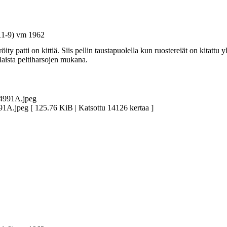
11-9) vm 1962
 patti on kittiä. Siis pellin taustapuolella kun ruostereiät on kitattu yl
aista peltiharsojen mukana.
peg [ 125.76 KiB | Katsottu 14126 kertaa ]