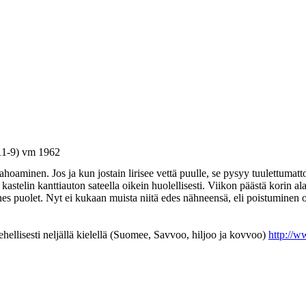
11-9) vm 1962
oaminen. Jos ja kun jostain lirisee vettä puulle, se pysyy tuulettumattom
n kastelin kanttiauton sateella oikein huolellisesti. Viikon päästä korin 
es puolet. Nyt ei kukaan muista niitä edes nähneensä, eli poistuminen o
ti neljällä kielellä (Suomee, Savvoo, hiljoo ja kovvoo)
http://