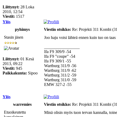
Liittynyt:
28 Loka
2010, 12:54
Viestit:
1517
Ylös
pyhimys
Viestin otsikko:
Re: Projekti 311 Kombi (3
Stasin jäsen
Joo haju voisi lähteä ennen kuin tuo on taas
_________________
Ifa F9 309/9 -54
Ifa F9 ”coupe” -54
Liittynyt:
01 Kesä
Ifa F9 309/1 -55
2013, 09:22
Wartburg 311/9 -56
Viestit:
945
Wartburg 311/9 -62
Paikkakunta:
Sipoo
Wartburg 311/2 -59
Wartburg 311/0 -59
EMW 327-2 -55
Ylös
warremies
Viestin otsikko:
Re: Projekti 311 Kombi (3
Etuoikeutettu
Minä olisin myös tuon tervan kannalla, toine
kansalainen