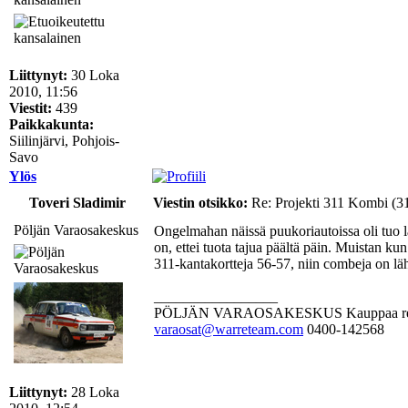
Liittynyt:
30 Loka
2010, 11:56
Viestit:
439
Paikkakunta:
Siilinjärvi, Pohjois-
Savo
Ylös
Toveri Sladimir
Viestin otsikko:
Re: Projekti 311 Kombi (3
Pöljän Varaosakeskus
Ongelmahan näissä puukoriautoissa oli tuo lah
on, ettei tuota tajua päältä päin. Muistan ku
311-kantakortteja 56-57, niin combeja on läh
_________________
PÖLJÄN VARAOSAKESKUS Kauppaa rehellises
varaosat@warreteam.com
0400-142568
Liittynyt:
28 Loka