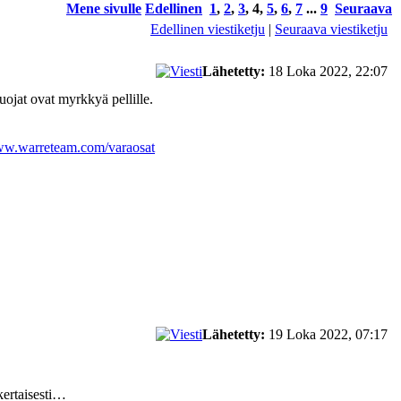
Mene sivulle
Edellinen
1
,
2
,
3
,
4
,
5
,
6
,
7
...
9
Seuraava
Edellinen viestiketju
|
Seuraava viestiketju
Lähetetty:
18 Loka 2022, 22:07
suojat ovat myrkkyä pellille.
www.warreteam.com/varaosat
Lähetetty:
19 Loka 2022, 07:17
kertaisesti…