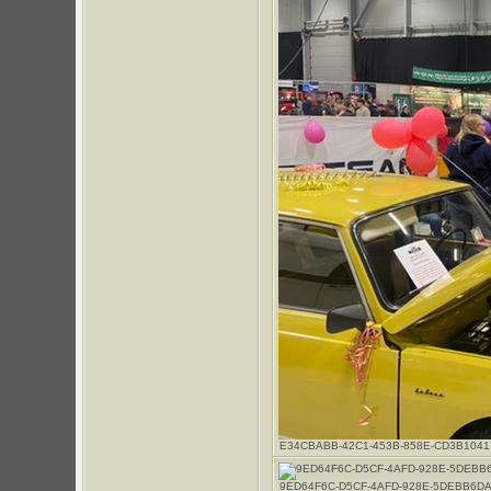
E34CBABB-42C1-453B-858E-CD3B10417617.
9ED64F6C-D5CF-4AFD-928E-5DEBB6DA9520