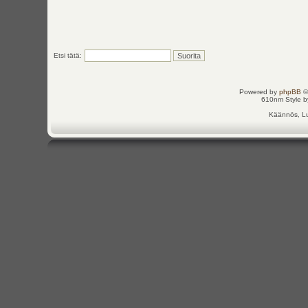
Etsi tätä:
Powered by
phpBB
©
610nm Style by
Käännös, Lu