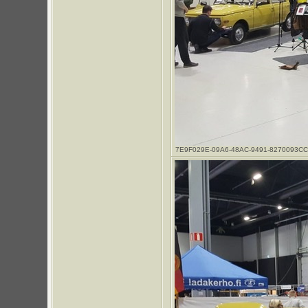
7E9F029E-09A6-48AC-9491-8270093CC1A8.