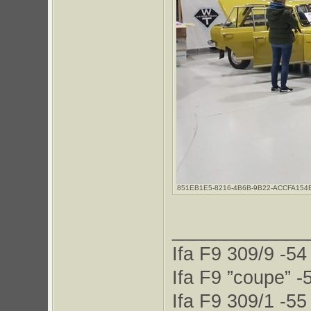
851EB1E5-8216-4B6B-9B22-ACCFA154B2C0.
_____________
Ifa F9 309/9 -54
Ifa F9 ”coupe” -
Ifa F9 309/1 -55