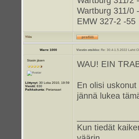
Wartburg 311/2 
Wartburg 311/0 
EMW 327-2 -55
Ylös
Warre 1000
Viestin otsikko:
Re: 30.4-1.5.2022 Lahti C
Stasin jäsen
WAU! EIN TRA
En olisi uskonut
Liittynyt:
30 Loka 2010, 19:59
Viestit:
830
Paikkakunta:
Pietarsaari
jännä lukea tämä
_____________
Kun tiedät kaike
väärin.