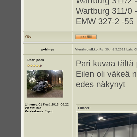
Wartburg 311/2 
Wartburg 311/0 
EMW 327-2 -55
Ylös
pyhimys
Viestin otsikko:
Re: 30.4-1.5.2022 Lahti C
Stasin jäsen
Pari kuvaa tältä 
Eilen oli väkeä n
edes näkynyt
Liittynyt:
01 Kesä 2013, 09:22
Viestit:
945
Liitteet:
Paikkakunta:
Sipoo