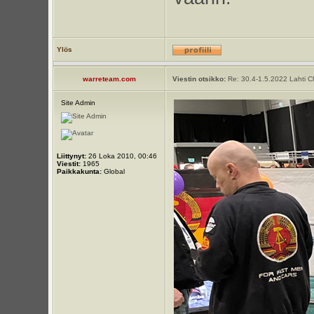
Ylös
warreteam.com
Viestin otsikko:
Re: 30.4-1.5.2022 Lahti C
Site Admin
Liittynyt:
26 Loka 2010, 00:46
Viestit:
1965
Paikkakunta:
Global