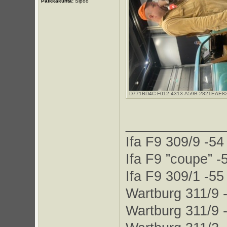
Paikkakunta:
Sipoo
D771BD4C-F012-4313-A59B-2821EAE82860.
_____________
Ifa F9 309/9 -54
Ifa F9 ”coupe” -
Ifa F9 309/1 -55
Wartburg 311/9 
Wartburg 311/9 