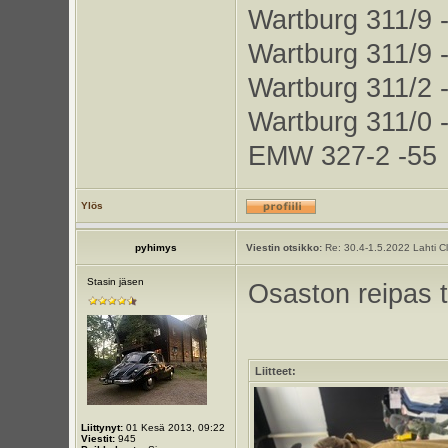
Wartburg 311/9 
Wartburg 311/9 
Wartburg 311/2 
Wartburg 311/0 
EMW 327-2 -55
Ylös
pyhimys
Viestin otsikko:
Re: 30.4-1.5.2022 Lahti C
Stasin jäsen
Osaston reipas t
Liitteet:
Liittynyt:
01 Kesä 2013, 09:22
Viestit:
945