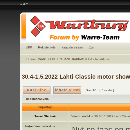
UKK
Rekisteröidy
Kirjaudu sisään
Etsi
Etusivu
‹
WARTBURG, TRABANT, BARKAS & IFA
‹
Tapahtumat
30.4-1.5.2022 Lahti Classic motor sho
Sivu
1
/
1
[ 7 viestiä ]
Tulostusnäkymä
Kirjoittaja
Toveri Sladimir
Viestin otsikko:
30.4-1.5.2022 Lahti Class
Pöljän Varaosakeskus
Nyt se taas on 