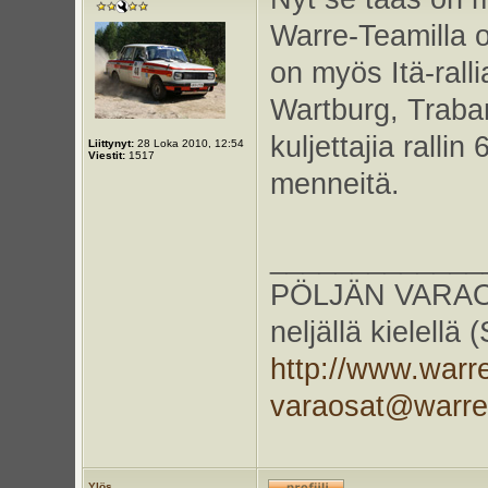
Warre-Teamilla 
on myös Itä-rall
Wartburg, Traba
kuljettajia ralli
Liittynyt:
28 Loka 2010, 12:54
Viestit:
1517
menneitä.
_____________
PÖLJÄN VARAOS
neljällä kielellä
http://www.warr
varaosat@warr
Ylös