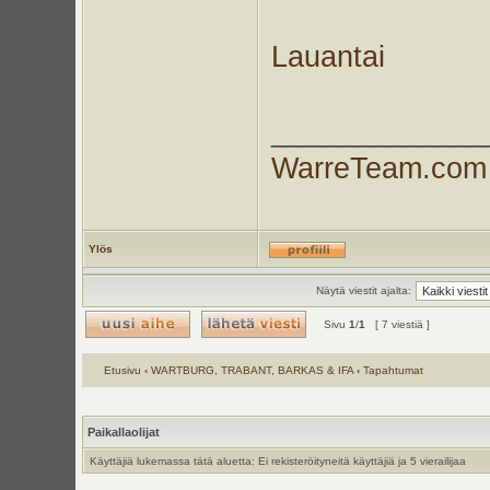
Lauantai
_____________
WarreTeam.com
Ylös
Näytä viestit ajalta:
Sivu
1
/
1
[ 7 viestiä ]
Etusivu
‹
WARTBURG, TRABANT, BARKAS & IFA
‹
Tapahtumat
Paikallaolijat
Käyttäjiä lukemassa tätä aluetta: Ei rekisteröityneitä käyttäjiä ja 5 vierailijaa