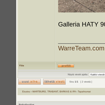
Galleria HATY 90
_____________
WarreTeam.com
Ylös
Näytä viestit ajalta:
Sivu
1
/
1
[ 2 viestiä ]
Etusivu
‹
WARTBURG, TRABANT, BARKAS & IFA
‹
Tapahtumat
Paikallaolijat