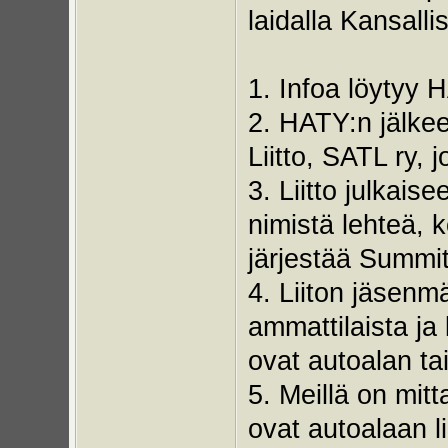
laidalla Kansalli
1. Infoa löytyy 
2. HATY:n jälke
Liitto, SATL ry, j
3. Liitto julkai
nimistä lehteä, 
järjestää Summitt
4. Liiton jäsenm
ammattilaista ja
ovat autoalan tai
5. Meillä on mit
ovat autoalaan lii