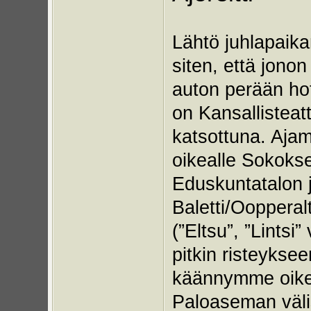
Lähtö juhlapaikan
siten, että jonon
auton perään hot
on Kansallisteat
katsottuna. Ajam
oikealle Sokokse
Eduskuntatalon 
Baletti/Oopperalt
(”Eltsu”, ”Lintsi
pitkin risteykse
käännymme oikeal
Paloaseman välis