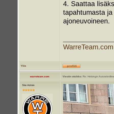
4. Saattaa lisäks
tapahtumasta ja 
ajoneuvoineen.
_____________
WarreTeam.com
Ylös
warreteam.com
Viestin otsikko:
Re: Helsingin Autoteknillin
Site Admin