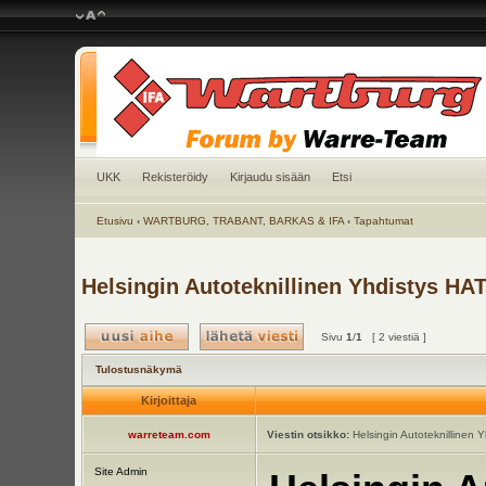
UKK
Rekisteröidy
Kirjaudu sisään
Etsi
Etusivu
‹
WARTBURG, TRABANT, BARKAS & IFA
‹
Tapahtumat
Helsingin Autoteknillinen Yhdistys HAT
Sivu
1
/
1
[ 2 viestiä ]
Tulostusnäkymä
Kirjoittaja
warreteam.com
Viestin otsikko:
Helsingin Autoteknillinen Y
Site Admin