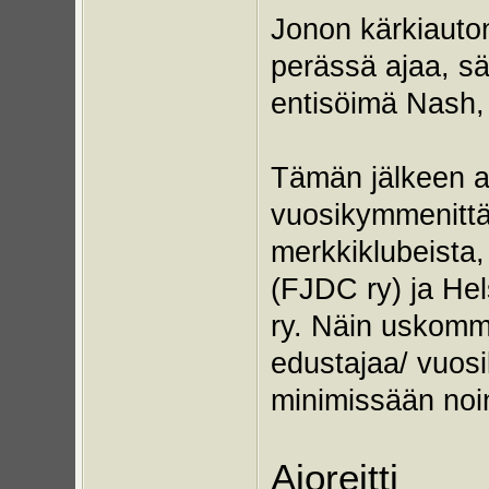
Jonon kärkiauto
perässä ajaa, sä
entisöimä Nash, 
Tämän jälkeen au
vuosikymmenittäi
merkkiklubeista
(FJDC ry) ja He
ry. Näin uskomme
edustajaa/ vuos
minimissään noi
Ajoreitti