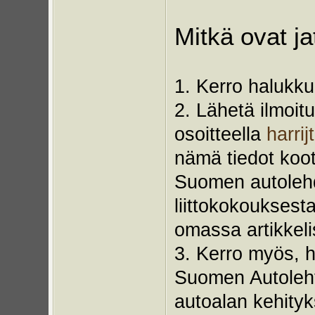
Mitkä ovat j
1. Kerro halukku
2. Lähetä ilmoit
osoitteella
harri
nämä tiedot koot
Suomen autolehd
liittokokouksesta
omassa artikkel
3. Kerro myös, ha
Suomen Autolehte
autoalan kehityk