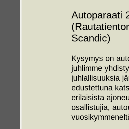
Autoparaati 2
(Rautatientor
Scandic)
Kysymys on auto
juhlimme yhdist
juhlallisuuksia j
edustettuna kat
erilaisista ajon
osallistujia, aut
vuosikymmeneltä