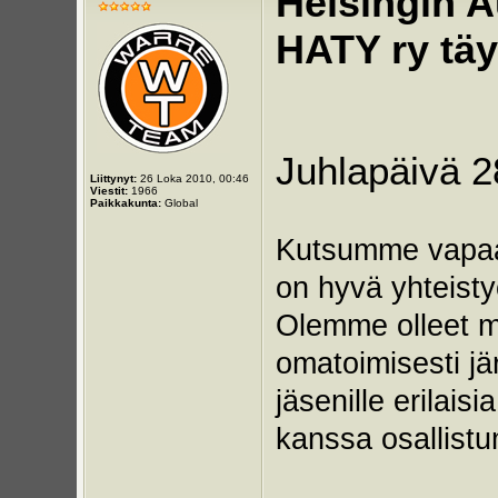
Helsingin A
HATY ry täy
Juhlapäivä 2
Liittynyt:
26 Loka 2010, 00:46
Viestit:
1966
Paikkakunta:
Global
Kutsumme vapaae
on hyvä yhteist
Olemme olleet 
omatoimisesti j
jäsenille erilais
kanssa osallist