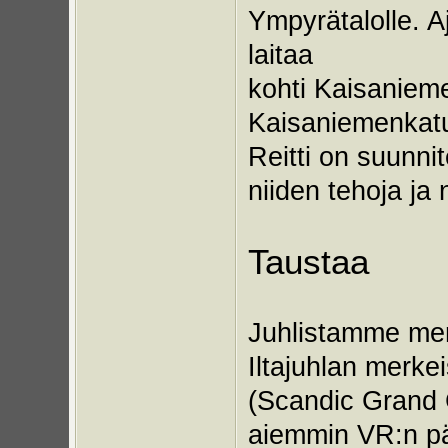
Ympyrätalolle. 
laitaa
kohti Kaisaniem
Kaisaniemenkatua 
Reitti on suunni
niiden tehoja ja 
Taustaa
Juhlistamme mer
Iltajuhlan merke
(Scandic Grand C
aiemmin VR:n pää