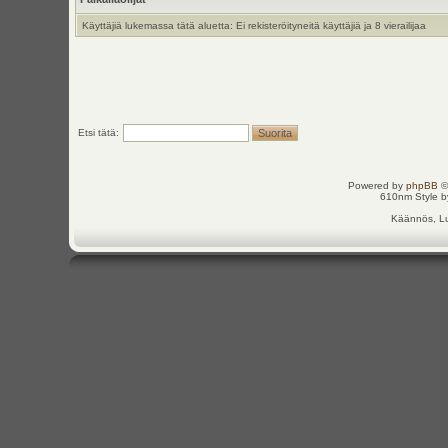
Käyttäjiä lukemassa tätä aluetta: Ei rekisteröityneitä käyttäjiä ja 8 vierailijaa
Etsi tätä:
Powered by
phpBB
©
610nm Style by
Käännös, Lu