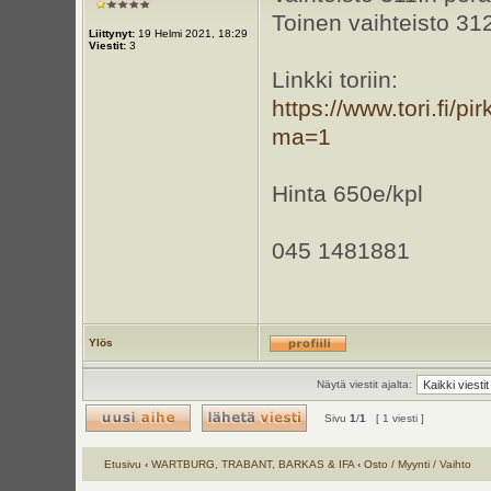
Toinen vaihteisto 312
Liittynyt:
19 Helmi 2021, 18:29
Viestit:
3
Linkki toriin:
https://www.tori.fi
ma=1
Hinta 650e/kpl
045 1481881
Ylös
Näytä viestit ajalta:
Sivu
1
/
1
[ 1 viesti ]
Etusivu
‹
WARTBURG, TRABANT, BARKAS & IFA
‹
Osto / Myynti / Vaihto