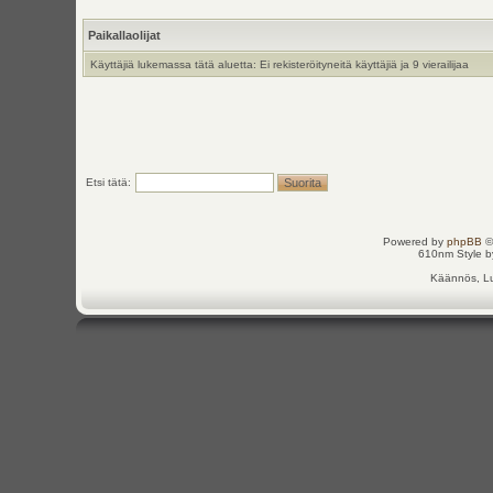
Paikallaolijat
Käyttäjiä lukemassa tätä aluetta: Ei rekisteröityneitä käyttäjiä ja 9 vierailijaa
Etsi tätä:
Powered by
phpBB
©
610nm Style by
Käännös, Lu