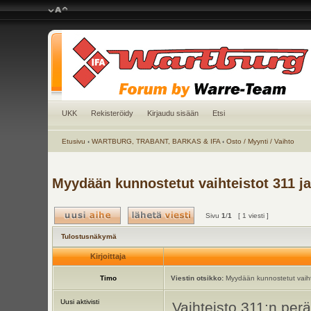
UKK
Rekisteröidy
Kirjaudu sisään
Etsi
Etusivu
‹
WARTBURG, TRABANT, BARKAS & IFA
‹
Osto / Myynti / Vaihto
Myydään kunnostetut vaihteistot 311 ja
Sivu
1
/
1
[ 1 viesti ]
Tulostusnäkymä
Kirjoittaja
Timo
Viestin otsikko:
Myydään kunnostetut vaiht
Uusi aktivisti
Vaihteisto 311:n perä