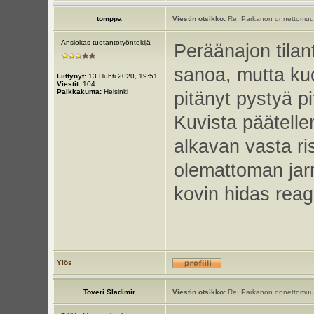
tomppa
Viestin otsikko:
Re: Parkanon onnettomuu
Ansiokas tuotantotyöntekijä
Peräänajon tilan
sanoa, mutta kuo
Liittynyt:
13 Huhti 2020, 19:51
Viestit:
104
Paikkakunta:
Helsinki
pitänyt pystyä p
Kuvista päätellen
alkavan vasta r
olemattoman jar
kovin hidas reago
Ylös
Toveri Sladimir
Viestin otsikko:
Re: Parkanon onnettomuu