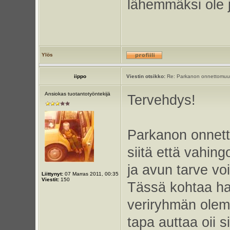
lähemmäksi ole j
Ylös
iippo
Viestin otsikko:
Re: Parkanon onnettomuu
Ansiokas tuotantotyöntekijä
Tervehdys!
Parkanon onnetto
siitä että vahing
ja avun tarve vo
Liittynyt:
07 Marras 2011, 00:35
Viestit:
150
Tässä kohtaa ha
veriryhmän olem
tapa auttaa oii s