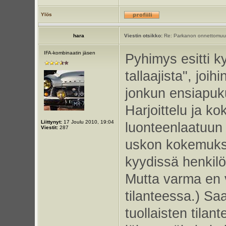
Ylös
hara
Viestin otsikko:
Re: Parkanon onnettomuu
IFA-kombinaatin jäsen
Pyhimys esitti k
tallaajista", joi
jonkun ensiapuk
Harjoittelu ja k
Liittynyt:
17 Joulu 2010, 19:04
luonteenlaatuun t
Viestit:
287
uskon kokemukse
kyydissä henkilö
Mutta varma en vo
tilanteessa.) S
tuollaisten tilan