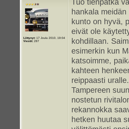
Tuo tienpätkä v
hankala meidän h
kunto on hyvä, 
eivät ole käytet
Liittynyt:
17 Joulu 2010, 19:04
kohdillaan. Sai
Viestit:
287
esimerkin kun M
katsoimme, paika
kahteen henkeen,
reippaasti uralle
Tampereen suunna
nostetun rivitalo
rekannokka saav
hetken huutaa s