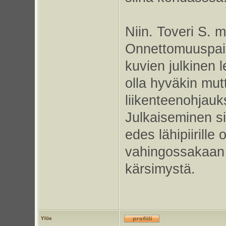
Niin. Toveri S. m
Onnettomuuspaik
kuvien julkinen 
olla hyväkin mut
liikenteenohjauk
Julkaiseminen si
edes lähipiirille
vahingossakaan 
kärsimystä.
Ylös