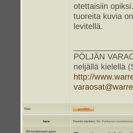
otettaisiin opiks
tuoreita kuvia on
levitellä.
_____________
PÖLJÄN VARAOS
neljällä kielellä
http://www.warr
varaosat@warr
Ylös
hara
Viestin otsikko:
Re: Parkanon onnettomuu
IFA-kombinaatin jäsen