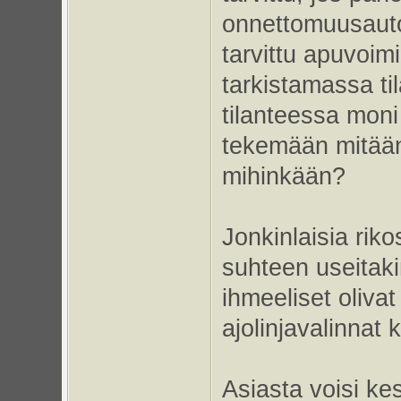
onnettomuusauto
tarvittu apuvoimi
tarkistamassa ti
tilanteessa mon
tekemään mitään,
mihinkään?
Jonkinlaisia riko
suhteen useitakin
ihmeeliset olivat
ajolinjavalinnat k
Asiasta voisi kes