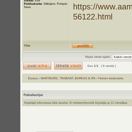
Viestit:
439
Paikkakunta:
Siilinjärvi, Pohjois-
https://www.aamul
Savo
56122.html
Ylös
Näytä viestit ajalta:
Sivu
1
/
1
[ 8 viestiä ]
Etusivu
‹
WARTBURG, TRABANT, BARKAS & IFA
‹
Yleinen keskustelu
Paikallaolijat
Käyttäjiä lukemassa tätä aluetta: Ei rekisteröityneitä käyttäjiä ja 12 vierailijaa