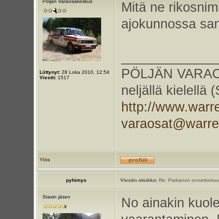
Pöljän Varaosakeskus
Mitä ne rikosnim
ajokunnossa sano
_____________
PÖLJÄN VARAOS
Liittynyt:
28 Loka 2010, 12:54
Viestit:
1517
neljällä kielellä
http://www.warr
varaosat@warr
Ylös
pyhimys
Viestin otsikko:
Re: Parkanon onnettomuu
Stasin jäsen
No ainakin kuole