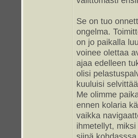
välittömästi ensi
Se on tuo onnet
ongelma. Toimitte
on jo paikalla luu
voinee olettaa a
ajaa edelleen tu
olisi pelastuspal
kuuluisi selvittää
Me olimme paikan
ennen kolaria k
vaikka navigaatto
ihmetellyt, miks
siinä kohdasssa.