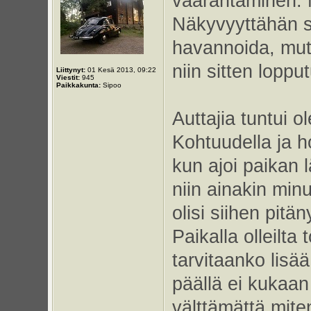
vaarantaminen. Mi
Näkyvyyttähän si
havannoida, mut
niin sitten loppu
Liittynyt:
01 Kesä 2013, 09:22
Viestit:
945
Paikkakunta:
Sipoo
Auttajia tuntui 
Kohtuudella ja h
kun ajoi paikan 
niin ainakin minu
olisi siihen pitä
Paikalla olleilta 
tarvitaanko lisää
päällä ei kukaan
välttämättä mite