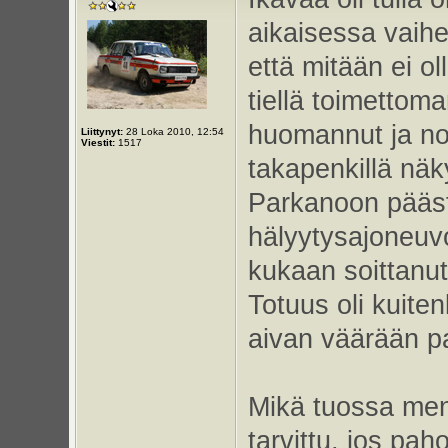
aikaisessa vaihee
että mitään ei ol
tiellä toimettom
huomannut ja no
Liittynyt:
28 Loka 2010, 12:54
Viestit:
1517
takapenkillä nä
Parkanoon pää
hälyytysajoneuvo
kukaan soittanu
Totuus oli kuiten
aivan väärään p
Mikä tuossa meni
tarvittu, jos pah