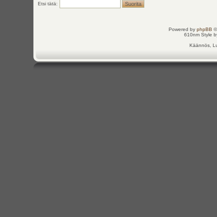
Etsi tätä:
Powered by
phpBB
©
610nm Style by
Käännös, Lu