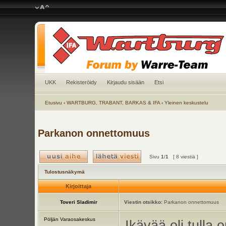
UKK
Rekisteröidy
Kirjaudu sisään
Etsi
Etusivu
‹
WARTBURG, TRABANT, BARKAS & IFA
‹
Yleinen keskustelu
Parkanon onnettomuus
Sivu
1
/
1
[ 8 viestiä ]
Tulostusnäkymä
Kirjoittaja
Toveri Sladimir
Viestin otsikko:
Parkanon onnettomuus
Pöljän Varaosakeskus
Ikävää oli tulla