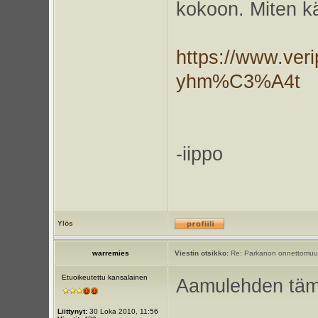
kokoon. Miten k
https://www.verip
yhm%C3%A4t
-iippo
Ylös
warremies
Viestin otsikko:
Re: Parkanon onnettomuu
Etuoikeutettu kansalainen
Aamulehden tämä
Liittynyt:
30 Loka 2010, 11:56