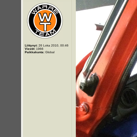
Liittynyt:
26 Loka 2010, 00:46
Viestit:
1966
Paikkakunta:
Global