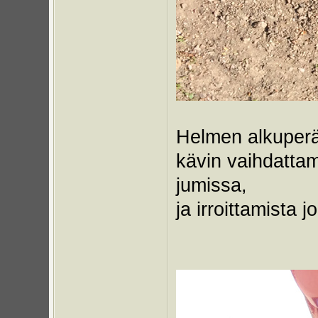
Helmen alkuperäi
kävin vaihdattam
jumissa,
ja irroittamista