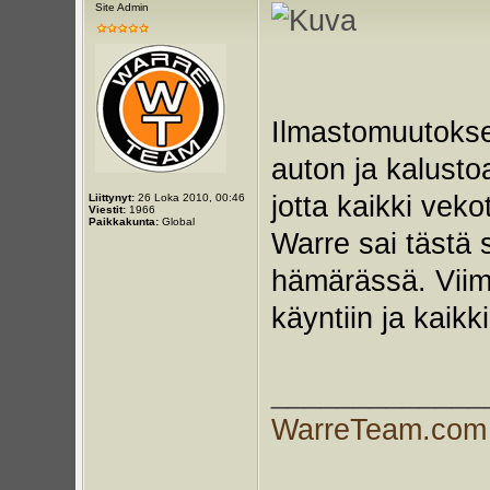
Site Admin
Ilmastomuutoksen
auton ja kalustoa
jotta kaikki veko
Liittynyt:
26 Loka 2010, 00:46
Viestit:
1966
Paikkakunta:
Global
Warre sai tästä 
hämärässä. Viime
käyntiin ja kaikk
_____________
WarreTeam.com