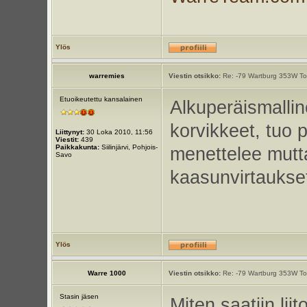
Ylös
warremies
Viestin otsikko:
Re: -79 Wartburg 353W Tou
Etuoikeutettu kansalainen
Alkuperäismalli
korvikkeet, tuo 
Liittynyt:
30 Loka 2010, 11:56
Viestit:
439
Paikkakunta:
Siilinjärvi, Pohjois-
menettelee mutta 
Savo
kaasunvirtaukse
Ylös
Warre 1000
Viestin otsikko:
Re: -79 Wartburg 353W Tou
Stasin jäsen
Miten saatiin lii