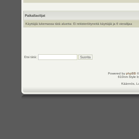
Paikallaolijat
Käyttäjiä lukemassa tätä aluetta: Ei rekisteröityneitä käyttäjiä ja 6 vierailijaa
Etsi tätä:
Powered by
phpBB
©
610nm Style by
Käännös, Lu