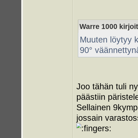
Warre 1000 kirjoit
Muuten löytyy k
90° väännettynä
Joo tähän tuli ny
päästiin päriste
Sellainen 9kympp
jossain varastos