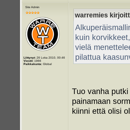
Site Admin
warremies kirjoitt
Alkuperäismall
kuin korvikkeet
vielä menettelee
pilattua kaasun
Liittynyt:
26 Loka 2010, 00:46
Viestit:
1966
Paikkakunta:
Global
Tuo vanha putki o
painamaan sormel
kiinni että olisi o