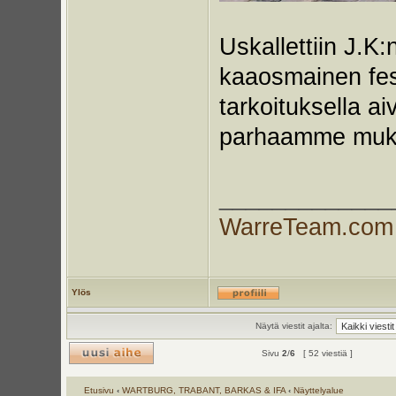
Uskallettiin J.K:
kaaosmainen fes
tarkoituksella ai
parhaamme mu
_____________
WarreTeam.com
Ylös
Näytä viestit ajalta:
Sivu
2
/
6
[ 52 viestiä ]
Etusivu
‹
WARTBURG, TRABANT, BARKAS & IFA
‹
Näyttelyalue