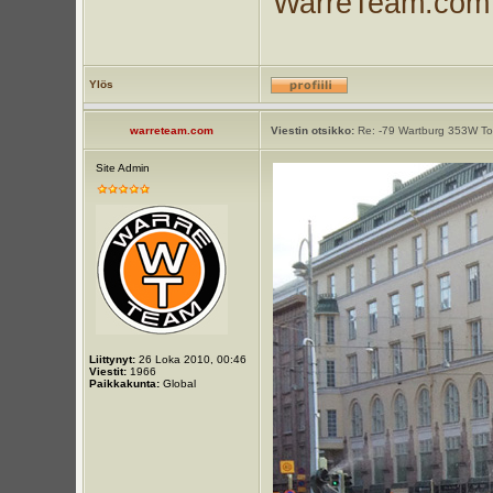
WarreTeam.com
Ylös
warreteam.com
Viestin otsikko:
Re: -79 Wartburg 353W Tou
Site Admin
Liittynyt:
26 Loka 2010, 00:46
Viestit:
1966
Paikkakunta:
Global