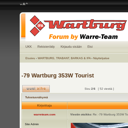
UKK
Rekisteröidy
Kirjaudu sisään
Etsi
Etusivu
‹
WARTBURG, TRABANT, BARKAS & IFA
‹
Näyttelyalue
-79 Wartburg 353W Tourist
Sivu
2
/
6
[ 52 viestiä ]
Tulostusnäkymä
Kirjoittaja
warreteam.com
Viestin otsikko:
Re: -79 Wartburg 353W Tou
Site Admin