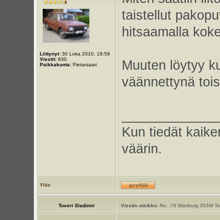
taistellut pakopu
hitsaamalla kokei
Liittynyt:
30 Loka 2010, 19:59
Viestit:
830
Muuten löytyy ku
Paikkakunta:
Pietarsaari
väännettynä tois
_____________
Kun tiedät kaike
väärin.
Ylös
Toveri Sladimir
Viestin otsikko:
Re: -79 Wartburg 353W Tou