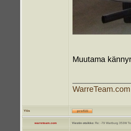
Muutama kännyräps
_____________
WarreTeam.com
Ylös
warreteam.com
Viestin otsikko:
Re: -79 Wartburg 353W Tou