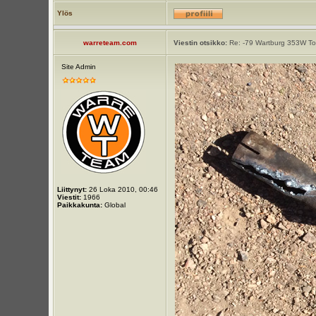
Ylös
warreteam.com
Viestin otsikko:
Re: -79 Wartburg 353W Tou
Site Admin
Liittynyt:
26 Loka 2010, 00:46
Viestit:
1966
Paikkakunta:
Global