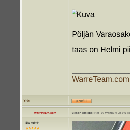
Pöljän Varaosake
taas on Helmi pi
_____________
WarreTeam.com
Ylös
warreteam.com
Viestin otsikko:
Re: -79 Wartburg 353W Tou
Site Admin