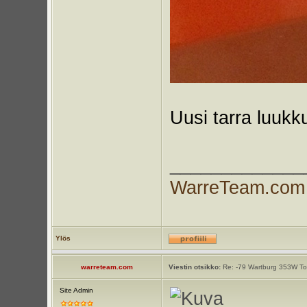
Uusi tarra luukk
_____________
WarreTeam.com
Ylös
warreteam.com
Viestin otsikko:
Re: -79 Wartburg 353W Tou
Site Admin