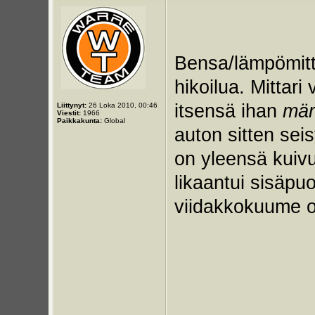
Bensa/lämpömitta
hikoilua. Mittari
itsensä ihan
mär
Liittynyt:
26 Loka 2010, 00:46
Viestit:
1966
Paikkakunta:
Global
auton sitten sei
on yleensä kuivu
likaantui sisäpuo
viidakkokuume ol