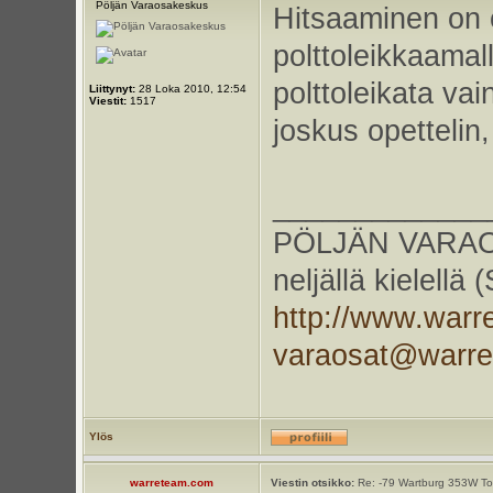
Pöljän Varaosakeskus
Hitsaaminen on os
polttoleikkaamal
polttoleikata va
Liittynyt:
28 Loka 2010, 12:54
Viestit:
1517
joskus opettelin
_____________
PÖLJÄN VARAOS
neljällä kielellä
http://www.warr
varaosat@warr
Ylös
warreteam.com
Viestin otsikko:
Re: -79 Wartburg 353W Tou