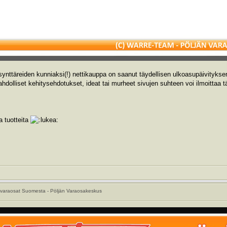
nttäreiden kunniaksi(!) nettikauppa on saanut täydellisen ulkoasupäivityksen
olliset kehitysehdotukset, ideat tai murheet sivujen suhteen voi ilmoittaa tä
 tuotteita
varaosat Suomesta - Pöljän Varaosakeskus