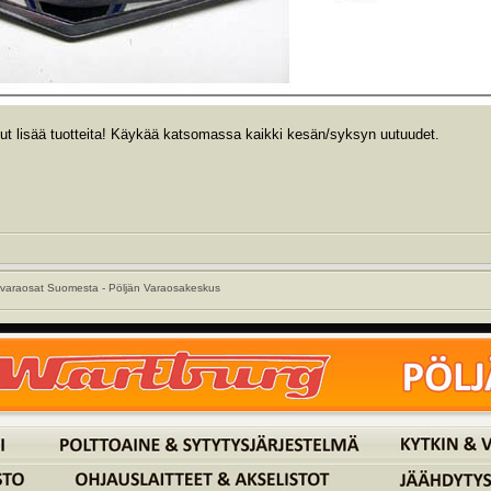
lut lisää tuotteita! Käykää katsomassa kaikki kesän/syksyn uutuudet.
varaosat Suomesta - Pöljän Varaosakeskus