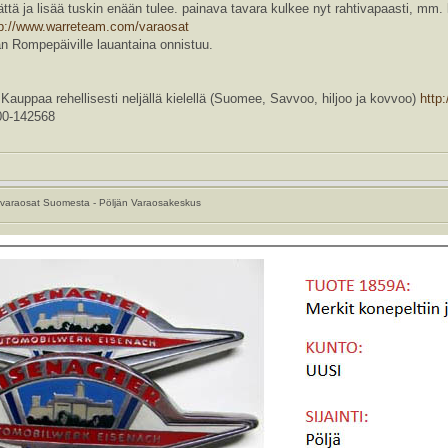
ttä ja lisää tuskin enään tulee. painava tavara kulkee nyt rahtivapaasti, mm.
tp://www.warreteam.com/varaosat
an Rompepäiville lauantaina onnistuu.
a rehellisesti neljällä kielellä (Suomee, Savvoo, hiljoo ja kovvoo)
http
0-142568
varaosat Suomesta - Pöljän Varaosakeskus