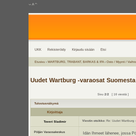
UKK
Rekisteröidy
Kirjaudu sisään
Etsi
Etusivu
‹
WARTBURG, TRABANT, BARKAS & IFA
‹
Osto / Myynti / Vaiht
Uudet Wartburg -varaosat Suomesta
Sivu
2
/
2
[ 16 viestiä ]
Tulostusnäkymä
Kirjoittaja
Viestin otsikko:
Re: Uudet Wartburg -
Toveri Sladimir
Pöljän Varaosakeskus
Idän Ihmeet lähenee, jossa Pö