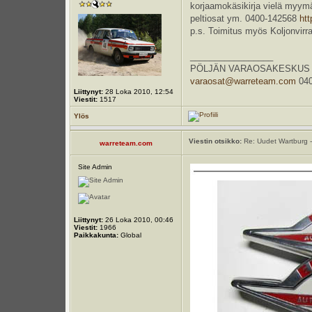
korjaamokäsikirja vielä myymä
peltiosat ym. 0400-142568
ht
p.s. Toimitus myös Koljonvirr
_________________
PÖLJÄN VARAOSAKESKUS Kauppa
varaosat@warreteam.com
040
Liittynyt:
28 Loka 2010, 12:54
Viestit:
1517
Ylös
Viestin otsikko:
Re: Uudet Wartburg -
warreteam.com
Site Admin
Liittynyt:
26 Loka 2010, 00:46
Viestit:
1966
Paikkakunta:
Global