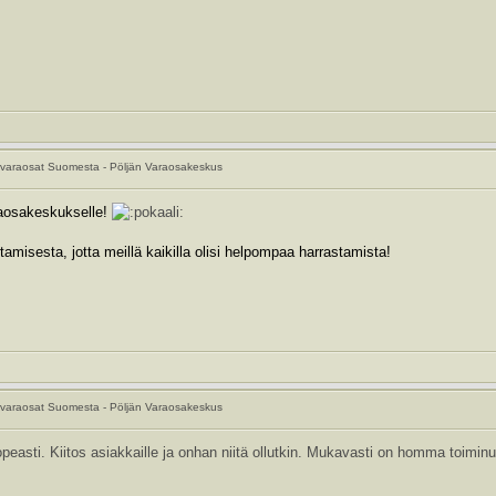
varaosat Suomesta - Pöljän Varaosakeskus
raosakeskukselle!
tamisesta, jotta meillä kaikilla olisi helpompaa harrastamista!
varaosat Suomesta - Pöljän Varaosakeskus
opeasti. Kiitos asiakkaille ja onhan niitä ollutkin. Mukavasti on homma toiminu