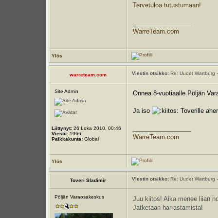
Tervetuloa tutustumaan!
_________________
WarreTeam.com
Ylös
Viestin otsikko:
Re: Uudet Wartburg -
warreteam.com
Site Admin
Onnea 8-vuotiaalle Pöljän Va
Ja iso
Toverille aher
_________________
Liittynyt:
26 Loka 2010, 00:46
Viestit:
1966
WarreTeam.com
Paikkakunta:
Global
Ylös
Viestin otsikko:
Re: Uudet Wartburg -
Toveri Sladimir
Pöljän Varaosakeskus
Juu kiitos! Aika menee liian n
Jatketaan harrastamista!