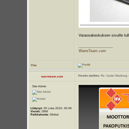
Varaosakeskuksen sivuille tul
_________________
WarreTeam.com
Ylös
Viestin otsikko:
Re: Uudet Wartburg -
warreteam.com
Site Admin
Liittynyt:
26 Loka 2010, 00:46
Viestit:
1966
Paikkakunta:
Global