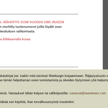
sikirjat jne. kaikki mitä tarvitset Wartburgin korjaamiseen. Räjäytyskuviin 
mme tämän helpottaman osien tunnistamista ja oikeiden löytymisen yhä helpom
iistä. Vastaukset tähän ketjuun tai sähköpostilla:
varaosat@warreteam.com
lttäkää sen käyttöä, ihan turvallisuussyistä muutenkin.