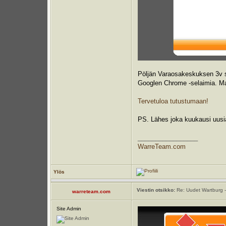
Pöljän Varaosakeskuksen 3v sy
Googlen Chrome -selaimia. Mahd
Tervetuloa tutustumaan!
PS. Lähes joka kuukausi uusia
_________________
WarreTeam.com
Ylös
Viestin otsikko:
Re: Uudet Wartburg -
warreteam.com
Site Admin