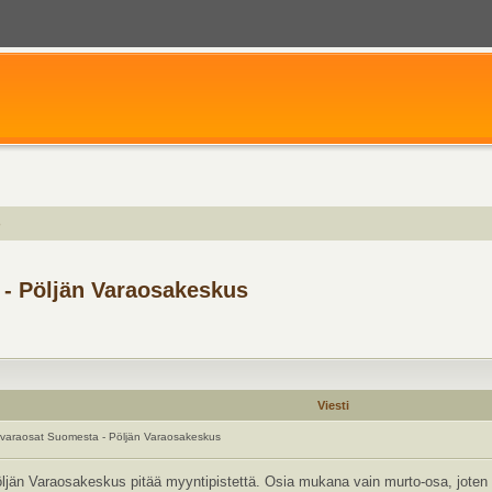
o
 - Pöljän Varaosakeskus
Viesti
varaosat Suomesta - Pöljän Varaosakeskus
ljän Varaosakeskus pitää myyntipistettä. Osia mukana vain murto-osa, joten