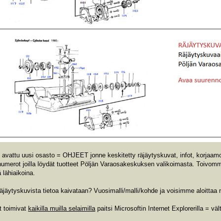
avattu uusi osasto = OHJEET jonne keskitetty räjäytyskuvat, infot, korjaamokä
 numerot joilla löydät tuotteet Pöljän Varaosakeskuksen valikoimasta. Toivo
 lähiaikoina.
jäytyskuvista tietoa kaivataan? Vuosimalli/malli/kohde ja voisimme aloittaa n
t toimivat
kaikilla muilla selaimilla
paitsi Microsoftin Internet Explorerilla = vä