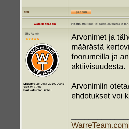
Ylös
warreteam.com
Viestin otsikko:
Re: Uusia arvonimiä ja tähd
Site Admin
Arvonimet ja täh
määrästä kertovi
foorumeilla ja a
aktiivisuudesta.
Arvonimiin oteta
Liittynyt:
26 Loka 2010, 00:46
Viestit:
1966
Paikkakunta:
Global
ehdotukset voi ki
_____________
WarreTeam.com