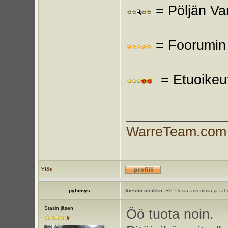
= Pöljän Va
= Foorumin y
= Etuoikeut
_____________
WarreTeam.com
Ylös
pyhimys
Viestin otsikko:
Re: Uusia arvonimiä ja tähd
Stasin jäsen
Öö tuota noin.