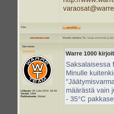
varaosat@warr
Ylös
warreteam.com
Viestin otsikko:
Re: Uusia arvonimiä ja tähd
Site Admin
Warre 1000 kirjoit
Saksalaisessa 
Minulle kuitenki
"Jäätymisvarma 
määrästä vain j
Liittynyt:
26 Loka 2010, 00:46
Viestit:
1966
Paikkakunta:
Global
- 35°C pakkasel