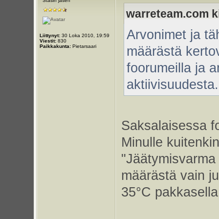
Stasin jäsen
warreteam.com kir
Arvonimet ja tä
Liittynyt:
30 Loka 2010, 19:59
Viestit:
830
Paikkakunta:
Pietarsaari
määrästä kertov
foorumeilla ja a
aktiivisuudesta.
Saksalaisessa f
Minulle kuitenkin
"Jäätymisvarma W
määrästä vain ju
35°C pakkasella