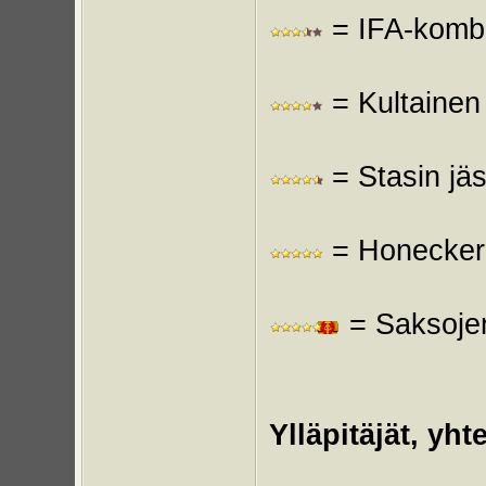
= IFA-kombin
= Kultainen 
= Stasin jäs
= Honecker, 
= Saksojen 
Ylläpitäjät, yh