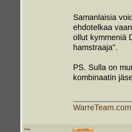
Samanlaisia void
ehdotelkaa vaan!
ollut kymmeniä 
hamstraaja".
PS. Sulla on mu
kombinaatin jäs
_____________
WarreTeam.com
Ylös