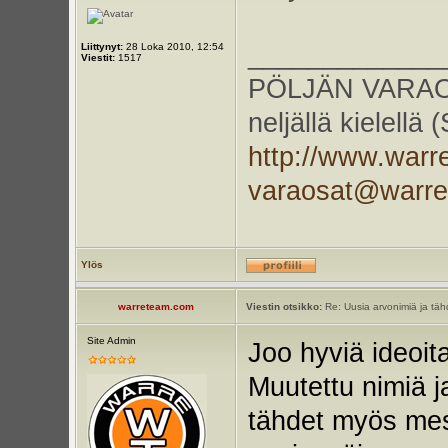
_____________
Liittynyt:
28 Loka 2010, 12:54
Viestit:
1517
PÖLJÄN VARAOS
neljällä kielellä
http://www.warr
varaosat@warr
Ylös
warreteam.com
Viestin otsikko:
Re: Uusia arvonimiä ja tähd
Site Admin
Joo hyviä ideoi
Muutettu nimiä j
tähdet myös mess