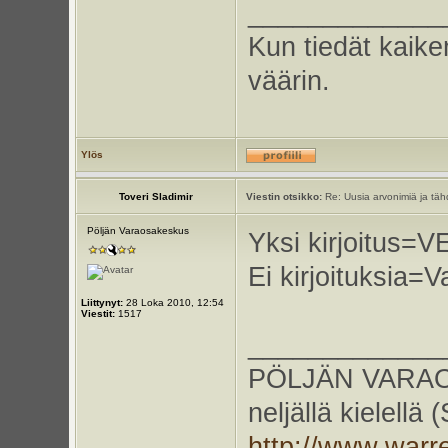
_____________
Kun tiedät kaike
väärin.
Ylös
Toveri Sladimir
Viestin otsikko:
Re: Uusia arvonimiä ja tähd
Pöljän Varaosakeskus
Yksi kirjoitus=
Ei kirjoituksia=Va
Liittynyt:
28 Loka 2010, 12:54
Viestit:
1517
_____________
PÖLJÄN VARAOS
neljällä kielellä
http://www.warr