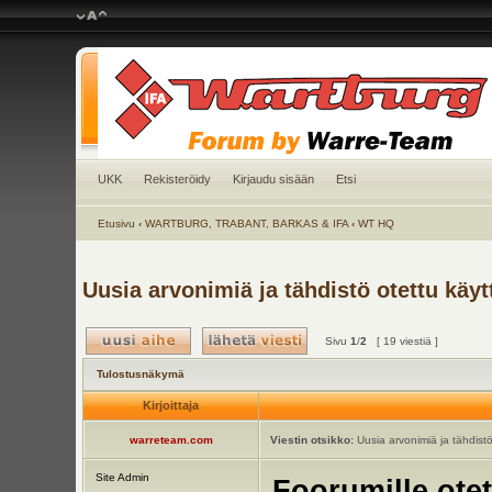
UKK
Rekisteröidy
Kirjaudu sisään
Etsi
Etusivu
‹
WARTBURG, TRABANT, BARKAS & IFA
‹
WT HQ
Uusia arvonimiä ja tähdistö otettu käyt
Sivu
1
/
2
[ 19 viestiä ]
Tulostusnäkymä
Kirjoittaja
warreteam.com
Viestin otsikko:
Uusia arvonimiä ja tähdistö
Site Admin
Foorumille otet