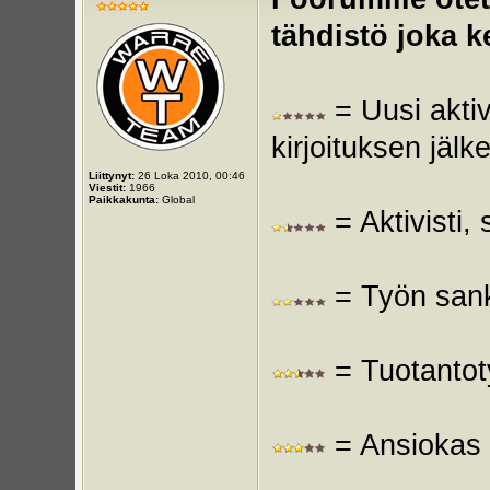
tähdistö joka k
= Uusi akti
kirjoituksen jälk
Liittynyt:
26 Loka 2010, 00:46
Viestit:
1966
Paikkakunta:
Global
= Aktivisti,
= Työn sanka
= Tuotantoty
= Ansiokas t