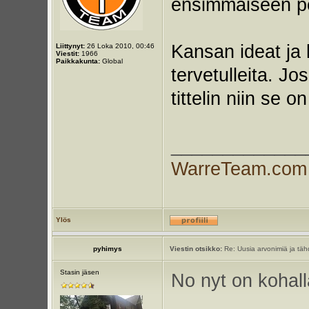
ensimmäiseen p
Kansan ideat ja 
Liittynyt:
26 Loka 2010, 00:46
Viestit:
1966
Paikkakunta:
Global
tervetulleita. J
tittelin niin se o
_____________
WarreTeam.com
Ylös
pyhimys
Viestin otsikko:
Re: Uusia arvonimiä ja tähd
Stasin jäsen
No nyt on kohal