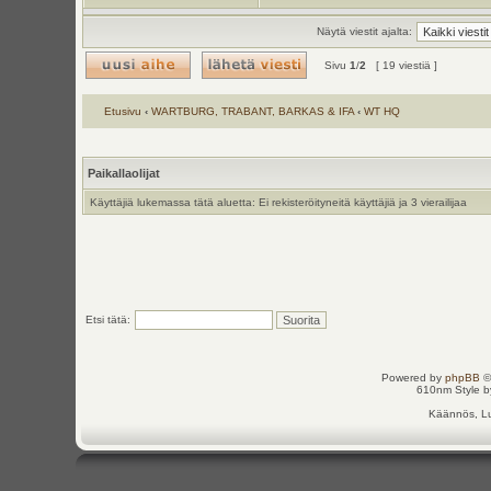
Näytä viestit ajalta:
Sivu
1
/
2
[ 19 viestiä ]
Etusivu
‹
WARTBURG, TRABANT, BARKAS & IFA
‹
WT HQ
Paikallaolijat
Käyttäjiä lukemassa tätä aluetta: Ei rekisteröityneitä käyttäjiä ja 3 vierailijaa
Etsi tätä:
Powered by
phpBB
©
610nm Style by
Käännös, Lu