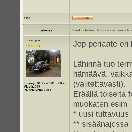
Ylös
pyhimys
Viestin otsikko:
Re: Uusia arvonimiä ja tähd
Stasin jäsen
Jep periaate on k
Lähinnä tuo termi
hämäävä, vaikkak
(valitettavasti).
Liittynyt:
01 Kesä 2013, 09:22
Viestit:
945
Paikkakunta:
Sipoo
Eräällä toiselta 
muokaten esim
* uusi tuttavuus
** sisäänajossa