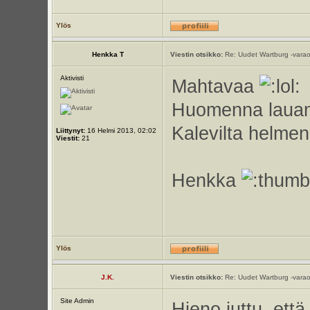
Ylös
Henkka T
Viestin otsikko:
Re: Uudet Wartburg -varao
Aktivisti
Mahtavaa
Huomenna lauant
Kalevilta helme
Liittynyt:
16 Helmi 2013, 02:02
Viestit:
21
Henkka
Ylös
J.K.
Viestin otsikko:
Re: Uudet Wartburg -varao
Site Admin
Hieno juttu, että