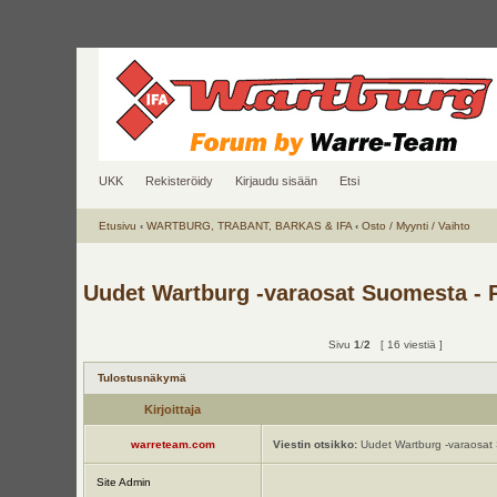
UKK
Rekisteröidy
Kirjaudu sisään
Etsi
Etusivu
‹
WARTBURG, TRABANT, BARKAS & IFA
‹
Osto / Myynti / Vaihto
Uudet Wartburg -varaosat Suomesta - 
Sivu
1
/
2
[ 16 viestiä ]
Tulostusnäkymä
Kirjoittaja
warreteam.com
Viestin otsikko:
Uudet Wartburg -varaosat 
Site Admin
.