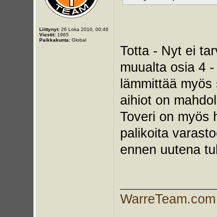
Liittynyt:
26 Loka 2010, 00:46
Viestit:
1965
Paikkakunta:
Global
Totta - Nyt ei t
muualta osia 4 -
lämmittää myös s
aihiot on mahdoll
Toveri on myös ha
palikoita varasto
ennen uutena tul
_____________
WarreTeam.com