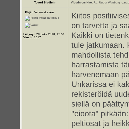
Toveri Sladimir
Viestin otsikko:
Re: Uudet Wartburg -varao
Pöljän Varaosakeskus
Kiitos positiivis
on tarvetta ja s
Kaikki on tieten
Liittynyt:
28 Loka 2010, 12:54
Viestit:
1517
tule jatkumaan.
mahdollista teh
harrastamista tä
harvenemaan päi
Unkarissa ei kak
rekisteröidä uude
siellä on päätty
"eioota" pitkään:
peltiosat ja hei