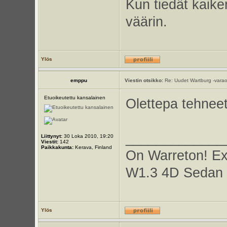
Kun tiedät kaike
väärin.
Ylös
emppu
Viestin otsikko:
Re: Uudet Wartburg -varao
Etuoikeutettu kansalainen
Olettepa tehneet
_____________
Liittynyt:
30 Loka 2010, 19:20
Viestit:
142
Paikkakunta:
Kerava, Finland
On Warreton! E
W1.3 4D Sedan 
Ylös