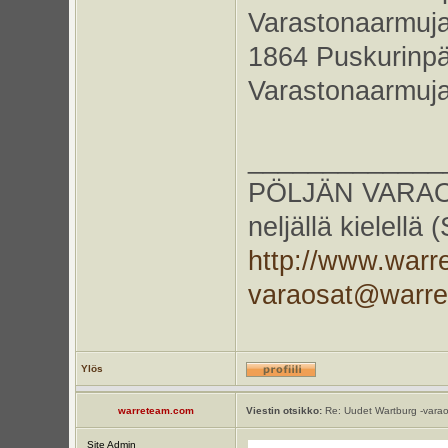
Varastonaarmuja
1864 Puskurinp
Varastonaarmuja
_____________
PÖLJÄN VARAOS
neljällä kielellä
http://www.warr
varaosat@warr
Ylös
warreteam.com
Viestin otsikko:
Re: Uudet Wartburg -varao
Site Admin