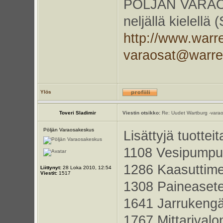
PÖLJÄN VARAOS
neljällä kielellä
http://www.warr
varaosat@warr
Ylös
Toveri Sladimir
Viestin otsikko:
Re: Uudet Wartburg -varao
Pöljän Varaosakeskus
Lisättyjä tuotteit
1108 Vesipumpun 
1286 Kaasuttimen
Liittynyt:
28 Loka 2010, 12:54
Viestit:
1517
1308 Paineasete
1641 Jarrukengän
1767 Mittarivalo