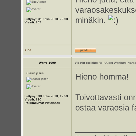
varaosakeskuksen
minäkin.
Liittynyt:
31 Loka 2010, 22:58
Viestit:
267
Ylös
Warre 1000
Viestin otsikko:
Re: Uudet Wartburg -varao
Stasin jäsen
Hieno homma!
Toivottavasti onn
Liittynyt:
30 Loka 2010, 19:59
Viestit:
830
Paikkakunta:
Pietarsaari
ostaa varaosia 
_____________