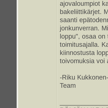
ajovaloumpiot kai
bakeliittikärjet.
saanti epätodenn
jonkunverran. Mik
loppu", osaa on
toimitusajalla. K
kiinnostusta lop
toivomuksia voi 
-Riku Kukkonen-
Team
_____________