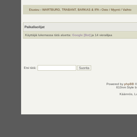
Etusivu
‹
WARTBURG, TRABANT, BARKAS & IFA
‹
Osto / Myynti / Vaihto
Paikallaolijat
Käyttäjiä lukemassa tätä aluetta:
Google [Bot]
ja 14 vierailijaa
Etsi tätä:
Powered by
phpBB
©
610nm Style by
Käännös, Lu