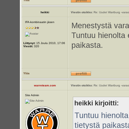
Ylös
heikki
Viestin otsikko:
Re: Uudet Wartburg -varao
IFA-kombinaatin jäsen
Menestystä vara
Tuntuu hienolta 
paikasta.
Liittynyt:
15 Joulu 2010, 17:06
Viestit:
320
Ylös
warreteam.com
Viestin otsikko:
Re: Uudet Wartburg -varao
Site Admin
heikki kirjoitti:
Tuntuu hienolta
tietystä paikast