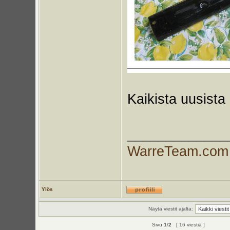
Kaikista uusista
_____________
WarreTeam.com
Ylös
Näytä viestit ajalta:
Sivu
1
/
2
[ 16 viestiä ]