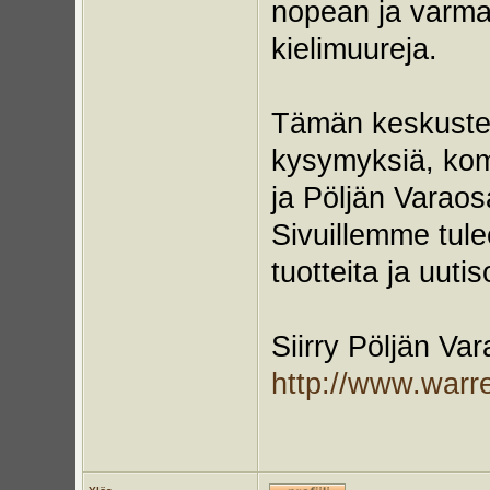
nopean ja varman
kielimuureja.
Tämän keskustelu
kysymyksiä, kom
ja Pöljän Varao
Sivuillemme tule
tuotteita ja uuti
Siirry Pöljän Va
http://www.warr