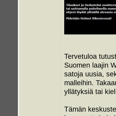
Tervetuloa tutu
Suomen laajin W
satoja uusia, sek
malleihin. Taka
yllätyksiä tai kie
Tämän keskustelu