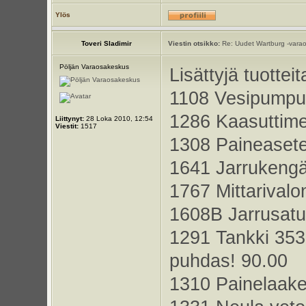
Ylös
Toveri Sladimir
Viestin otsikko:
Re: Uudet Wartburg -varao
Pöljän Varaosakeskus
Lisättyjä tuotteit
1108 Vesipumpun 
1286 Kaasuttimen
Liittynyt:
28 Loka 2010, 12:54
Viestit:
1517
1308 Paineasete
1641 Jarrukengän
1767 Mittarivalo
1608B Jarrusatula
1291 Tankki 353 
puhdas! 90.00
1310 Painelaake