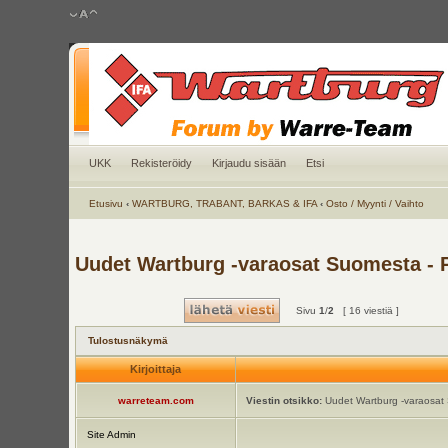
UKK
Rekisteröidy
Kirjaudu sisään
Etsi
Etusivu
‹
WARTBURG, TRABANT, BARKAS & IFA
‹
Osto / Myynti / Vaihto
Uudet Wartburg -varaosat Suomesta - 
Sivu
1
/
2
[ 16 viestiä ]
Tulostusnäkymä
Kirjoittaja
warreteam.com
Viestin otsikko:
Uudet Wartburg -varaosat 
Site Admin
.