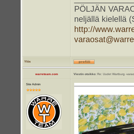
PÖLJÄN VARAOS
neljällä kielellä
http://www.warr
varaosat@warr
Ylös
warreteam.com
Viestin otsikko:
Re: Uudet Wartburg -varao
Site Admin