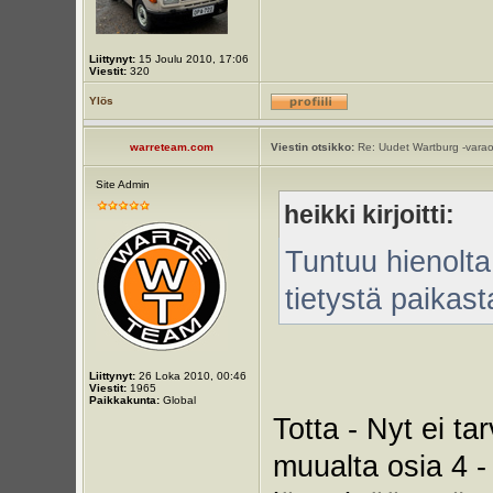
Liittynyt:
15 Joulu 2010, 17:06
Viestit:
320
Ylös
warreteam.com
Viestin otsikko:
Re: Uudet Wartburg -varao
Site Admin
heikki kirjoitti:
Tuntuu hienolta
tietystä paikast
Liittynyt:
26 Loka 2010, 00:46
Viestit:
1965
Paikkakunta:
Global
Totta - Nyt ei t
muualta osia 4 -