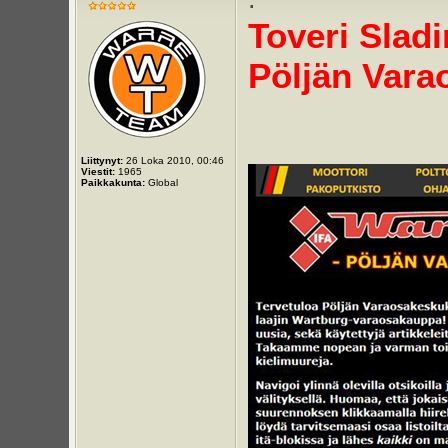
Toveri Sladi
Pöljän Vara
Liittynyt:
26 Loka 2010, 00:46
Viestit:
1965
Paikkakunta:
Global