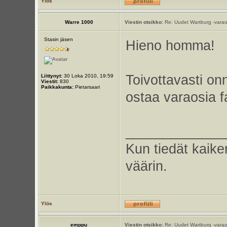
Ylös
Warre 1000
Viestin otsikko:
Re: Uudet Wartburg -varao
Stasin jäsen
Hieno homma!
Toivottavasti onn
Liittynyt:
30 Loka 2010, 19:59
Viestit:
830
Paikkakunta:
Pietarsaari
ostaa varaosia 
_____________
Kun tiedät kaike
väärin.
Ylös
emppu
Viestin otsikko:
Re: Uudet Wartburg -varao