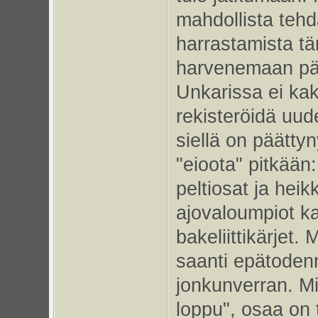
mahdollista teh
harrastamista tä
harvenemaan päi
Unkarissa ei kak
rekisteröidä uude
siellä on päätty
"eioota" pitkään:
peltiosat ja hei
ajovaloumpiot kai
bakeliittikärjet.
saanti epätodenn
jonkunverran. Mik
loppu", osaa on