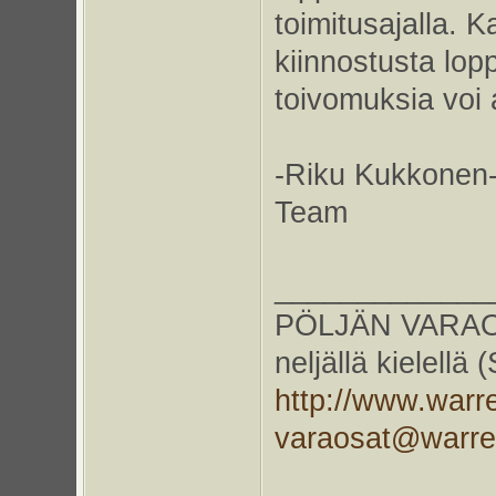
toimitusajalla. K
kiinnostusta lop
toivomuksia voi 
-Riku Kukkonen-
Team
_____________
PÖLJÄN VARAOS
neljällä kielellä
http://www.warr
varaosat@warr