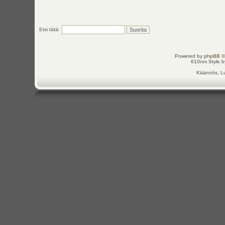
Etsi tätä:
Powered by
phpBB
©
610nm Style by
Käännös, Lu