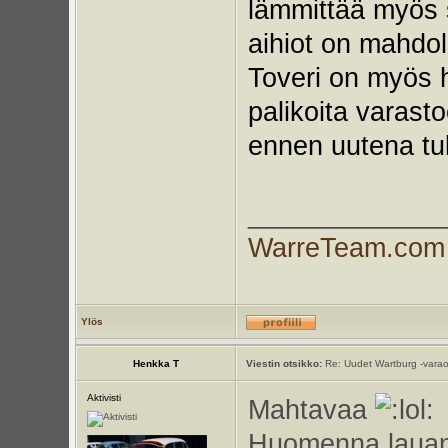
lämmittää myös s
aihiot on mahdoll
Toveri on myös ha
palikoita varasto
ennen uutena tul
_____________
WarreTeam.com
Ylös
Henkka T
Viestin otsikko:
Re: Uudet Wartburg -varao
Aktivisti
Mahtavaa
Huomenna lauant