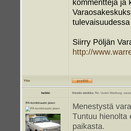
kommentteja ja k
Varaosakeskukse
tulevaisuudessa l
Siirry Pöljän Va
http://www.warr
Ylös
heikki
Viestin otsikko:
Re: Uudet Wartburg -varao
IFA-kombinaatin jäsen
Menestystä vara
Tuntuu hienolta 
paikasta.