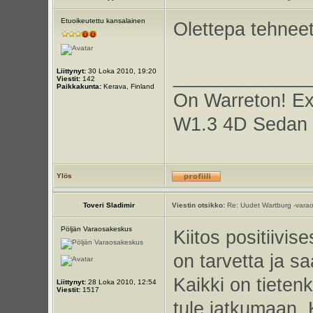
Etuoikeutettu kansalainen
Olettepa tehneet
_____________
Liittynyt:
30 Loka 2010, 19:20
Viestit:
142
Paikkakunta:
Kerava, Finland
On Warreton! E
W1.3 4D Sedan 
Ylös
Toveri Sladimir
Viestin otsikko:
Re: Uudet Wartburg -varao
Pöljän Varaosakeskus
Kiitos positiivis
on tarvetta ja s
Kaikki on tieten
Liittynyt:
28 Loka 2010, 12:54
Viestit:
1517
tule jatkumaan.