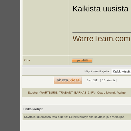
Kaikista uusista
_____________
WarreTeam.com
Ylös
Näytä viestit ajalta:
Sivu
1
/
2
[ 16 viestiä ]
Etusivu
‹
WARTBURG, TRABANT, BARKAS & IFA
‹
Osto / Myynti / Vaihto
Paikallaolijat
Käyttäjiä lukemassa tätä aluetta: Ei rekisteröityneitä käyttäjiä ja 6 vierailijaa