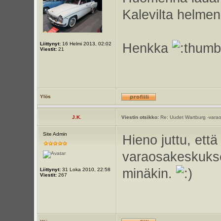
Kalevilta helme
Liittynyt:
16 Helmi 2013, 02:02
Henkka
Viestit:
21
Ylös
J.K.
Viestin otsikko:
Re: Uudet Wartburg -varao
Site Admin
Hieno juttu, että
varaosakeskuksen
minäkin.
Liittynyt:
31 Loka 2010, 22:58
Viestit:
267