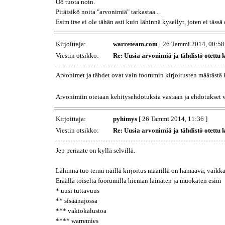
Öö tuota noin.
Pitäisikö noita "arvonimiä" tarkastaa...
Esim itse ei ole tähän asti kuin lähinnä kysellyt, joten ei tässä
Kirjoittaja:
warreteam.com
[ 26 Tammi 2014, 00:58
Viestin otsikko:
Re: Uusia arvonimiä ja tähdistö otettu 
Arvonimet ja tähdet ovat vain foorumin kirjoitusten määrästä 
Arvonimiin otetaan kehitysehdotuksia vastaan ja ehdotukset vo
Kirjoittaja:
pyhimys
[ 26 Tammi 2014, 11:36 ]
Viestin otsikko:
Re: Uusia arvonimiä ja tähdistö otettu 
Jep periaate on kyllä selvillä.
Lähinnä tuo termi näillä kirjoitus määrillä on hämäävä, vaikkak
Eräällä toiselta foorumilla hieman lainaten ja muokaten esim
* uusi tuttavuus
** sisäänajossa
*** vakiokalustoa
**** warremies