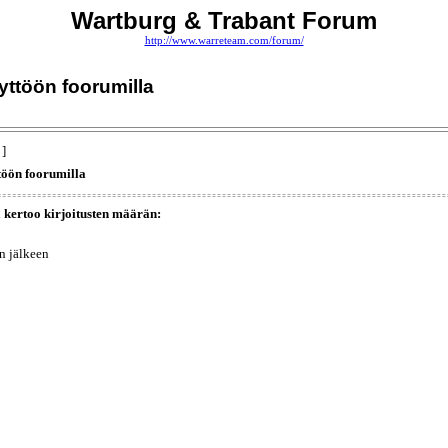
Wartburg & Trabant Forum
http://www.warreteam.com/forum/
yttöön foorumilla
 ]
ttöön foorumilla
a kertoo kirjoitusten määrän:
n jälkeen