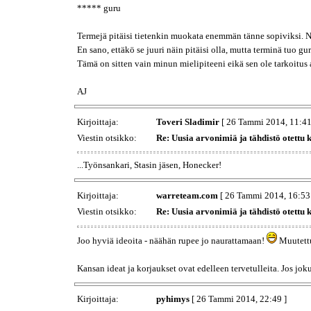
***** guru
Termejä pitäisi tietenkin muokata enemmän tänne sopiviksi. Nä
En sano, ettäkö se juuri näin pitäisi olla, mutta terminä tuo g
Tämä on sitten vain minun mielipiteeni eikä sen ole tarkoitus 
AJ
Kirjoittaja:
Toveri Sladimir
[ 26 Tammi 2014, 11:41
Viestin otsikko:
Re: Uusia arvonimiä ja tähdistö otettu 
...Työnsankari, Stasin jäsen, Honecker!
Kirjoittaja:
warreteam.com
[ 26 Tammi 2014, 16:53
Viestin otsikko:
Re: Uusia arvonimiä ja tähdistö otettu 
Joo hyviä ideoita - näähän rupee jo naurattamaan!
Muutettu
Kansan ideat ja korjaukset ovat edelleen tervetulleita. Jos joku
Kirjoittaja:
pyhimys
[ 26 Tammi 2014, 22:49 ]