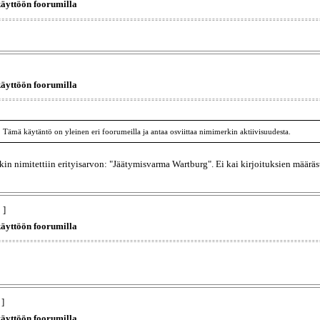
käyttöön foorumilla
käyttöön foorumilla
 Tämä käytäntö on yleinen eri foorumeilla ja antaa osviittaa nimimerkin aktiivisuudesta.
in nimitettiin erityisarvon: "Jäätymisvarma Wartburg". Ei kai kirjoituksien määräs
 ]
käyttöön foorumilla
 ]
käyttöön foorumilla