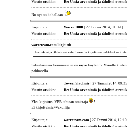
Viestin otsikko:
Re: Uusia arvonimiä ja tähdistö otettu 
No nyt on kohallaan
Kirjoittaja:
Warre 1000
[ 27 Tammi 2014, 01:09 ]
Viestin otsikko:
Re: Uusia arvonimiä ja tähdistö otettu 
warreteam.com kirjoitti:
Arvonimet ja tähdet ovat vain foorumin kirjoitusten määrästä kertovia.
Saksalaisessa foruumissa se on myös käytäntö. Minulle kuitenk
pakkasella.
Kirjoittaja:
Toveri Sladimir
[ 27 Tammi 2014, 09:35
Viestin otsikko:
Re: Uusia arvonimiä ja tähdistö otettu 
Yksi kirjoitus=VEB tehtaan omistaja
!
Ei kirjoituksia=Vakoilija
Kirjoittaja:
warreteam.com
[ 27 Tammi 2014, 12:10
Viestin otsikko:
Re: Uusia arvonimiä ja tähdistö otettu 