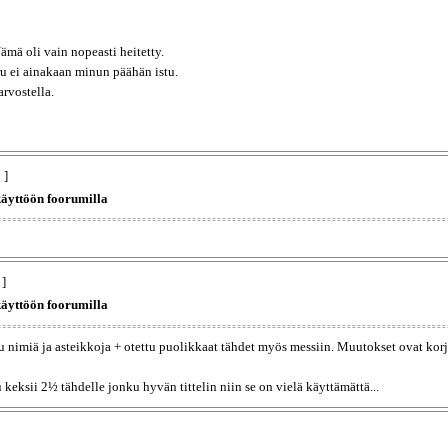
mä oli vain nopeasti heitetty.
uru ei ainakaan minun päähän istu.
arvostella.
 ]
käyttöön foorumilla
 ]
käyttöön foorumilla
 nimiä ja asteikkoja + otettu puolikkaat tähdet myös messiin. Muutokset ovat ko
 keksii 2½ tähdelle jonku hyvän tittelin niin se on vielä käyttämättä...