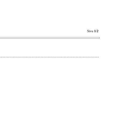
Sivu
1
/
2