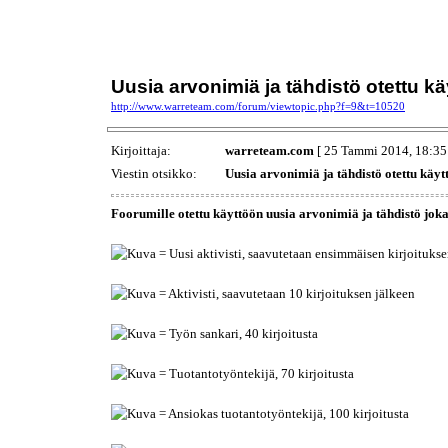
Uusia arvonimiä ja tähdistö otettu kä
http://www.warreteam.com/forum/viewtopic.php?f=9&t=10520
Kirjoittaja:
warreteam.com
[ 25 Tammi 2014, 18:35
Viestin otsikko:
Uusia arvonimiä ja tähdistö otettu käy
Foorumille otettu käyttöön uusia arvonimiä ja tähdistö jok
= Uusi aktivisti, saavutetaan ensimmäisen kirjoitukse
= Aktivisti, saavutetaan 10 kirjoituksen jälkeen
= Työn sankari, 40 kirjoitusta
= Tuotantotyöntekijä, 70 kirjoitusta
= Ansiokas tuotantotyöntekijä, 100 kirjoitusta