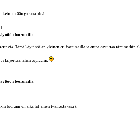
 oikein itseään guruna pidä...
 ]
käyttöön foorumilla
kertovia. Tämä käytäntö on yleinen eri foorumeilla ja antaa osviittaa nimimerkin ak
i kirjoittaa tähän topicciin.
käyttöön foorumilla
in foorumi on aika hiljainen (valitettavasti).