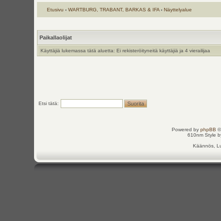
Etusivu
‹
WARTBURG, TRABANT, BARKAS & IFA
‹
Näyttelyalue
Paikallaolijat
Käyttäjiä lukemassa tätä aluetta: Ei rekisteröityneitä käyttäjiä ja 4 vierailijaa
Etsi tätä:
Powered by
phpBB
©
610nm Style by
Käännös, Lu