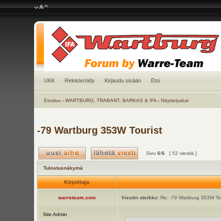
UKK
Rekisteröidy
Kirjaudu sisään
Etsi
Etusivu
‹
WARTBURG, TRABANT, BARKAS & IFA
‹
Näyttelyalue
-79 Wartburg 353W Tourist
Sivu
6
/
6
[ 52 viestiä ]
Tulostusnäkymä
Kirjoittaja
warreteam.com
Viestin otsikko:
Re: -79 Wartburg 353W Tou
Site Admin