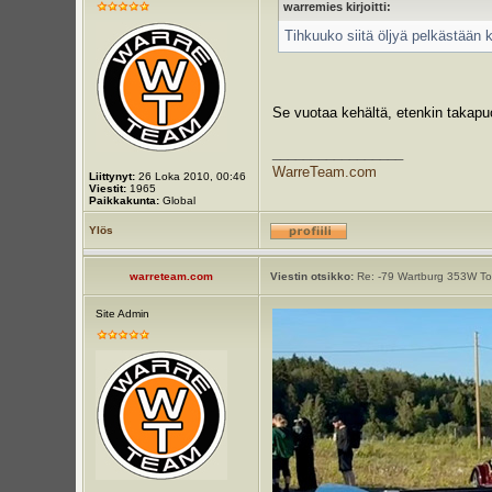
warremies kirjoitti:
Tihkuuko siitä öljyä pelkästään 
Se vuotaa kehältä, etenkin takapuo
_________________
WarreTeam.com
Liittynyt:
26 Loka 2010, 00:46
Viestit:
1965
Paikkakunta:
Global
Ylös
warreteam.com
Viestin otsikko:
Re: -79 Wartburg 353W Tou
Site Admin