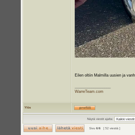
Eilen oltiin Malmilla uusien ja v
_________________
WarreTeam.com
Ylös
Näytä viestit ajalta:
Sivu
6
/
6
[ 52 viestiä ]