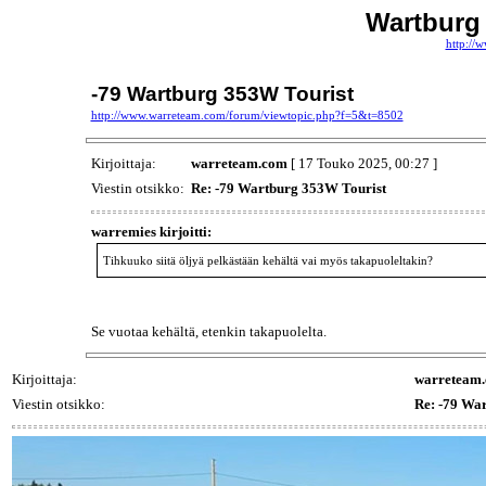
Wartburg
http://
-79 Wartburg 353W Tourist
http://www.warreteam.com/forum/viewtopic.php?f=5&t=8502
Kirjoittaja:
warreteam.com
[ 17 Touko 2025, 00:27 ]
Viestin otsikko:
Re: -79 Wartburg 353W Tourist
warremies kirjoitti:
Tihkuuko siitä öljyä pelkästään kehältä vai myös takapuoleltakin?
Se vuotaa kehältä, etenkin takapuolelta.
Kirjoittaja:
warreteam
Viestin otsikko:
Re: -79 Wa