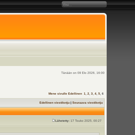
Tänään on 09 Elo 2026, 16:00
Mene sivulle
Edellinen
1
,
2
,
3
,
4
,
5
,
6
Edellinen viestiketju
|
Seuraava viestiketju
Lähetetty:
17 Touko 2025, 00:27