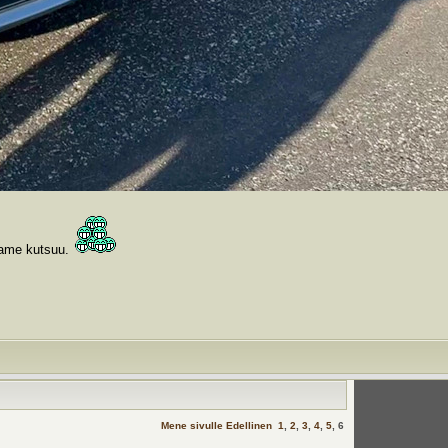
urame kutsuu.
Mene sivulle
Edellinen
1
,
2
,
3
,
4
,
5
,
6