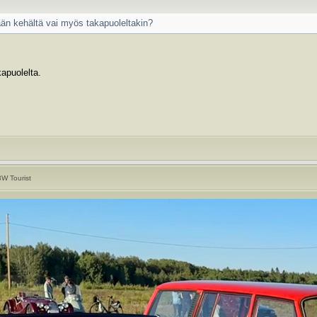
ään kehältä vai myös takapuoleltakin?
apuolelta.
W Tourist