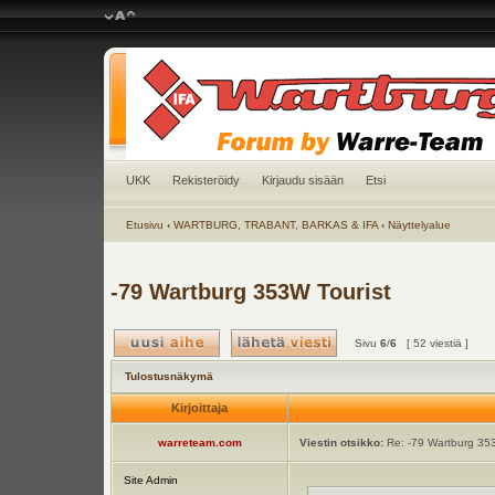
UKK
Rekisteröidy
Kirjaudu sisään
Etsi
Etusivu
‹
WARTBURG, TRABANT, BARKAS & IFA
‹
Näyttelyalue
-79 Wartburg 353W Tourist
Sivu
6
/
6
[ 52 viestiä ]
Tulostusnäkymä
Kirjoittaja
warreteam.com
Viestin otsikko:
Re: -79 Wartburg 353
Site Admin