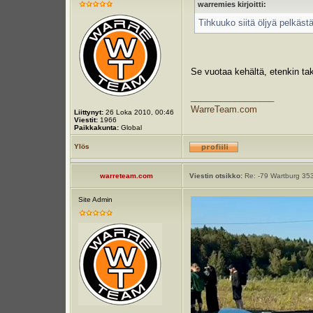
warremies kirjoitti:
Tihkuuko siitä öljyä pelkäst
Se vuotaa kehältä, etenkin tak
_________________
WarreTeam.com
Liittynyt:
26 Loka 2010, 00:46
Viestit:
1966
Paikkakunta:
Global
Ylös
warreteam.com
Viestin otsikko:
Re: -79 Wartburg 353
Site Admin