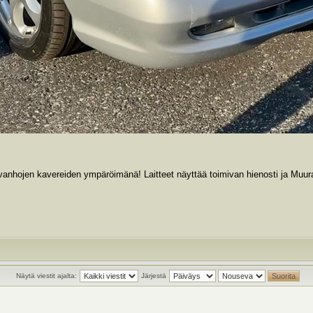
ja vanhojen kavereiden ympäröimänä! Laitteet näyttää toimivan hienosti ja Mu
Näytä viestit ajalta:
Järjestä