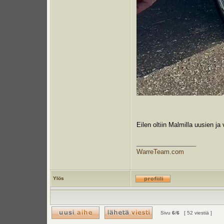
Eilen oltiin Malmilla uusien 
_________________
WarreTeam.com
Ylös
Sivu
6
/
6
[ 52 viestiä ]