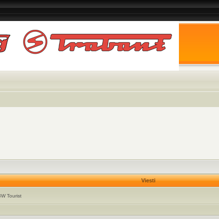
Viesti
W Tourist