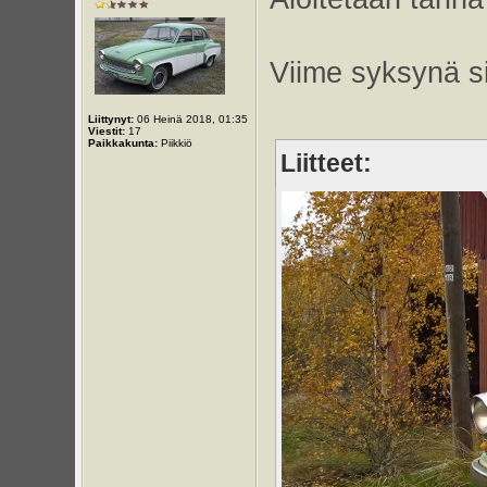
Viime syksynä sii
Liittynyt:
06 Heinä 2018, 01:35
Viestit:
17
Paikkakunta:
Piikkiö
Liitteet: