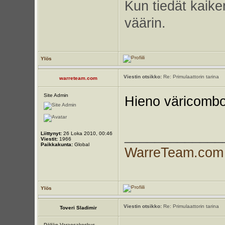
Kun tiedät kaike
väärin.
Ylös
Viestin otsikko:
Re: Primulaattorin tarina
warreteam.com
Site Admin
Hieno väricombo
_____________
Liittynyt:
26 Loka 2010, 00:46
Viestit:
1966
Paikkakunta:
Global
WarreTeam.com
Ylös
Viestin otsikko:
Re: Primulaattorin tarina
Toveri Sladimir
Pöljän Varaosakeskus