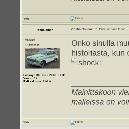
Ylös
Viestin otsikko:
Re: Primulaattorin tarina
Teppolainen
Aktivisti
Onko sinulla mu
historiasta, kun
Liittynyt:
06 Heinä 2018, 01:35
Viestit:
17
_____________
Paikkakunta:
Piikkiö
Mainittakoon vie
malleissa on voi
Ylös