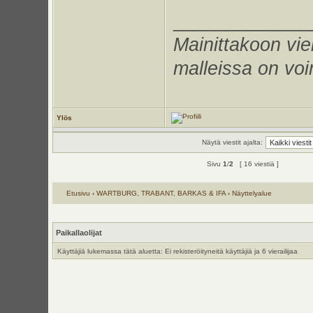
_____________
Mainittakoon vie
malleissa on voi
Ylös
Näytä viestit ajalta:
Sivu
1
/
2
[ 16 viestiä ]
Etusivu
‹
WARTBURG, TRABANT, BARKAS & IFA
‹
Näyttelyalue
Paikallaolijat
Käyttäjiä lukemassa tätä aluetta: Ei rekisteröityneitä käyttäjiä ja 6 vierailijaa