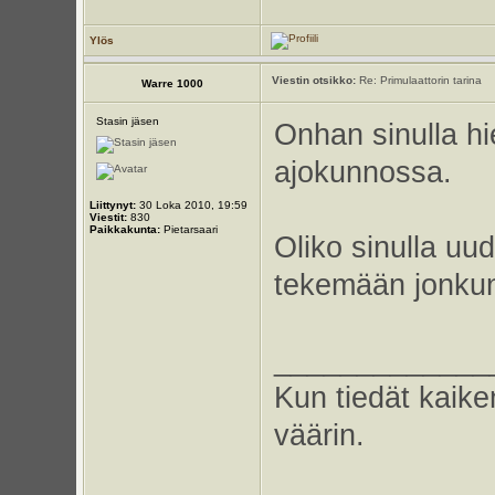
Ylös
Viestin otsikko:
Re: Primulaattorin tarina
Warre 1000
Stasin jäsen
Onhan sinulla hi
ajokunnossa.
Liittynyt:
30 Loka 2010, 19:59
Viestit:
830
Paikkakunta:
Pietarsaari
Oliko sinulla uud
tekemään jonkunl
_____________
Kun tiedät kaike
väärin.