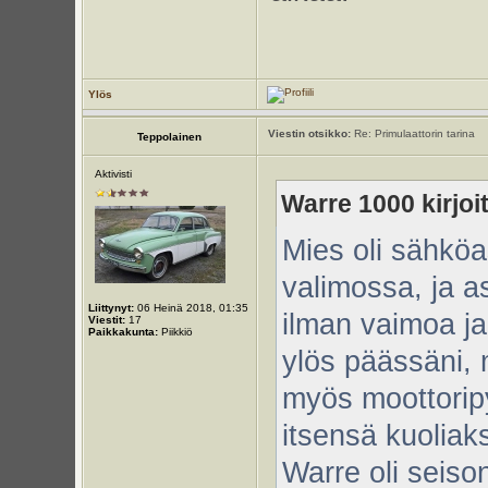
Ylös
Viestin otsikko:
Re: Primulaattorin tarina
Teppolainen
Aktivisti
Warre 1000 kirjoit
Mies oli sähköa
valimossa, ja a
Liittynyt:
06 Heinä 2018, 01:35
ilman vaimoa ja
Viestit:
17
Paikkakunta:
Piikkiö
ylös päässäni, m
myös moottoripyö
itsensä kuoliak
Warre oli seiso