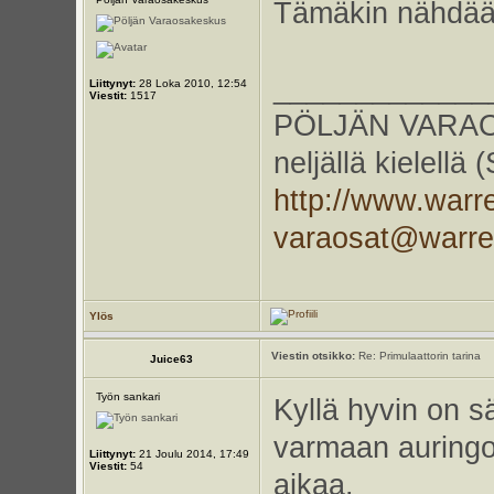
Tämäkin nähdää
_____________
Liittynyt:
28 Loka 2010, 12:54
Viestit:
1517
PÖLJÄN VARAOS
neljällä kielellä
http://www.warr
varaosat@warr
Ylös
Viestin otsikko:
Re: Primulaattorin tarina
Juice63
Työn sankari
Kyllä hyvin on sä
varmaan auringo
Liittynyt:
21 Joulu 2014, 17:49
Viestit:
54
aikaa.