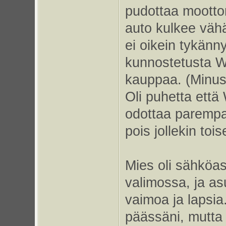
pudottaa moottor
auto kulkee väh
ei oikein tykänn
kunnostetusta Wa
kauppaa. (Minust
Oli puhetta että 
odottaa parempa
pois jollekin tois
Mies oli sähköas
valimossa, ja as
vaimoa ja lapsia
päässäni, mutta 