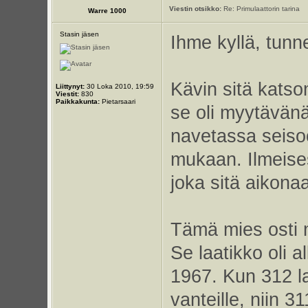
Viestin otsikko:
Re: Primulaattorin tarina
Warre 1000
Stasin jäsen
Ihme kyllä, tun
Kävin sitä kats
Liittynyt:
30 Loka 2010, 19:59
Viestit:
830
Paikkakunta:
Pietarsaari
se oli myytävänä.
navetassa seisoo
mukaan. Ilmeises
joka sitä aikona
Tämä mies osti 
Se laatikko oli 
1967. Kun 312 la
vanteille, niin 3