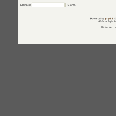
Etsi tätä:
Powered by
phpBB
©
610nm Style by
Käännös, Lu