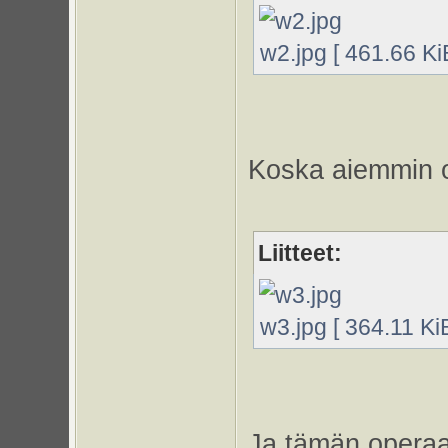
w2.jpg [ 461.66 Ki
Koska aiemmin ol
Liitteet:
w3.jpg [ 364.11 Ki
Ja tämän operaat