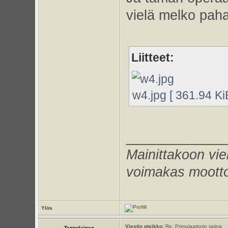
vielä melko pahalt
Liitteet:
w4.jpg [ 361.94 Ki
_____________
Mainittakoon vie
voimakas mootto
Ylös
Viestin otsikko:
Re: Primulaattorin tarina
Teppolainen