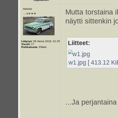
Aktivisti
Mutta torstaina 
näytti sittenkin jo
Liitteet:
Liittynyt:
06 Heinä 2018, 01:35
Viestit:
17
Paikkakunta:
Piikkiö
w1.jpg [ 413.12 Ki
...Ja perjantaina 