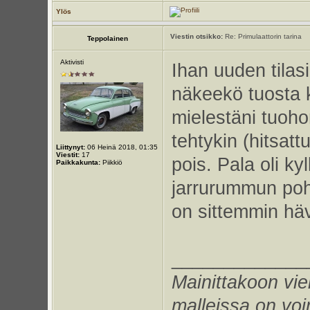
Ylös
Viestin otsikko:
Re: Primulaattorin tarina
Teppolainen
Aktivisti
Ihan uuden tilas
näkeekö tuosta k
mielestäni tuohon
tehtykin (hitsatt
Liittynyt:
06 Heinä 2018, 01:35
Viestit:
17
pois. Pala oli kyl
Paikkakunta:
Piikkiö
jarrurummun poh
on sittemmin häv
_____________
Mainittakoon vie
malleissa on voi