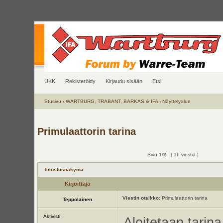
UKK
Rekisteröidy
Kirjaudu sisään
Etsi
Etusivu
‹
WARTBURG, TRABANT, BARKAS & IFA
‹
Näyttelyalue
Primulaattorin tarina
Sivu
1
/
2
[ 16 viestiä ]
Tulostusnäkymä
Kirjoittaja
Viestin otsikko:
Primulaattorin tarina
Teppolainen
Aktivisti
Aloitetaan tarina