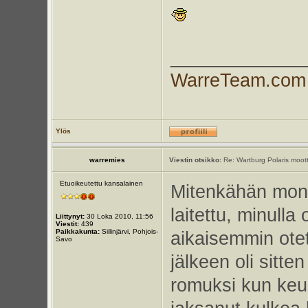
_____________
WarreTeam.com
Ylös
warremies
Viestin otsikko:
Re: Wartburg Polaris moott
Etuoikeutettu kansalainen
Mitenkähän mone
laitettu, minulla
Liittynyt:
30 Loka 2010, 11:56
Viestit:
439
Paikkakunta:
Siilinjärvi, Pohjois-
aikaisemmin ote
Savo
jälkeen oli sitt
romuksi kun keu