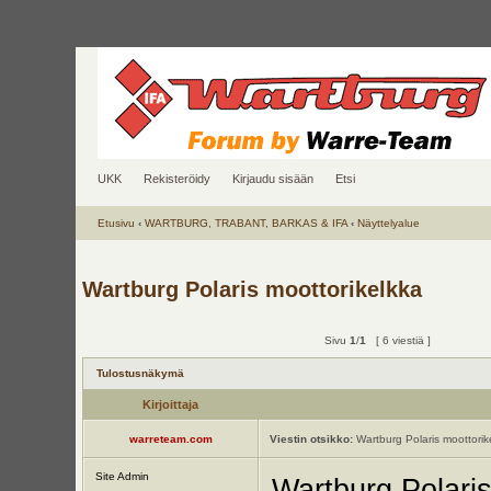
UKK
Rekisteröidy
Kirjaudu sisään
Etsi
Etusivu
‹
WARTBURG, TRABANT, BARKAS & IFA
‹
Näyttelyalue
Wartburg Polaris moottorikelkka
Sivu
1
/
1
[ 6 viestiä ]
Tulostusnäkymä
Kirjoittaja
warreteam.com
Viestin otsikko:
Wartburg Polaris moottorik
Site Admin
Wartburg Polaris