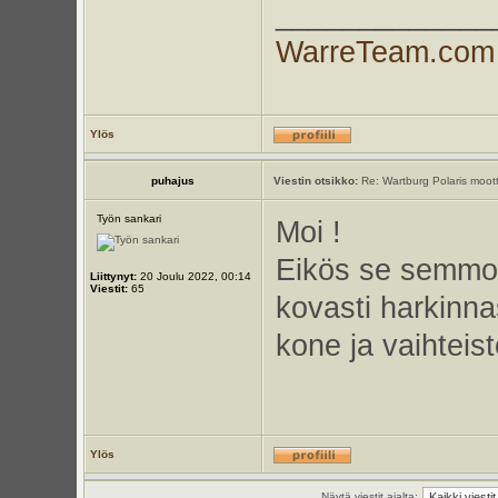
_____________
WarreTeam.com
Ylös
puhajus
Viestin otsikko:
Re: Wartburg Polaris moott
Työn sankari
Moi !
Eikös se semmon
Liittynyt:
20 Joulu 2022, 00:14
Viestit:
65
kovasti harkinna
kone ja vaihteis
Ylös
Näytä viestit ajalta: