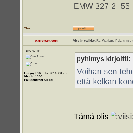
EMW 327-2 -55
Ylös
warreteam.com
Viestin otsikko:
Re: Wartburg Polaris moott
Site Admin
pyhimys kirjoitti:
Voihan sen tehd
Liittynyt:
26 Loka 2010, 00:46
Viestit:
1966
että kelkan kon
Paikkakunta:
Global
Tämä olis