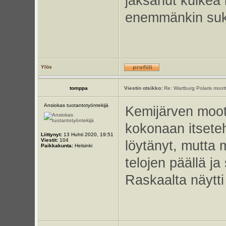
jaksanut kulkea 
enemmänkin suke
Ylös
tomppa
Viestin otsikko:
Re: Wartburg Polaris moott
Ansiokas tuotantotyöntekijä
Kemijärven moot
kokonaan itseteh
Liittynyt:
13 Huhti 2020, 19:51
Viestit:
104
löytänyt, mutta m
Paikkakunta:
Helsinki
telojen päällä ja
Raskaalta näytti