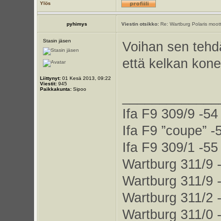
Ylös
pyhimys
Viestin otsikko:
Re: Wartburg Polaris moott
Stasin jäsen
Voihan sen tehdä
että kelkan kone
Liittynyt:
01 Kesä 2013, 09:22
Viestit:
945
Paikkakunta:
Sipoo
_____________
Ifa F9 309/9 -54
Ifa F9 ”coupe” -
Ifa F9 309/1 -55
Wartburg 311/9 
Wartburg 311/9 
Wartburg 311/2 
Wartburg 311/0 