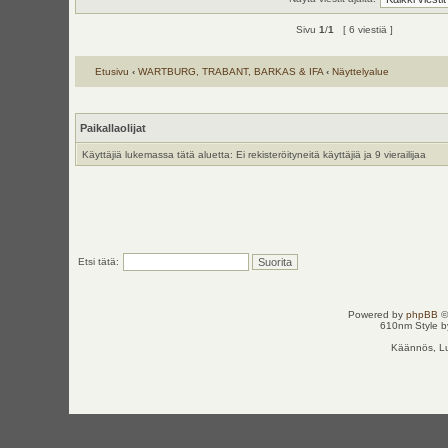
Sivu
1
/
1
[ 6 viestiä ]
Etusivu
‹
WARTBURG, TRABANT, BARKAS & IFA
‹
Näyttelyalue
Paikallaolijat
Käyttäjiä lukemassa tätä aluetta: Ei rekisteröityneitä käyttäjiä ja 9 vierailijaa
Etsi tätä:
Powered by
phpBB
©
610nm Style by
Käännös, Lu