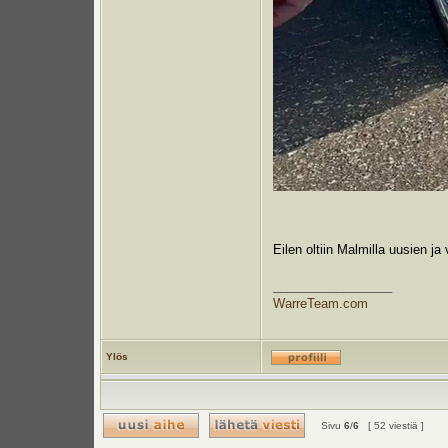
Eilen oltiin Malmilla uusien 
_________________
WarreTeam.com
Ylös
Sivu
6
/
6
[ 52 viestiä ]