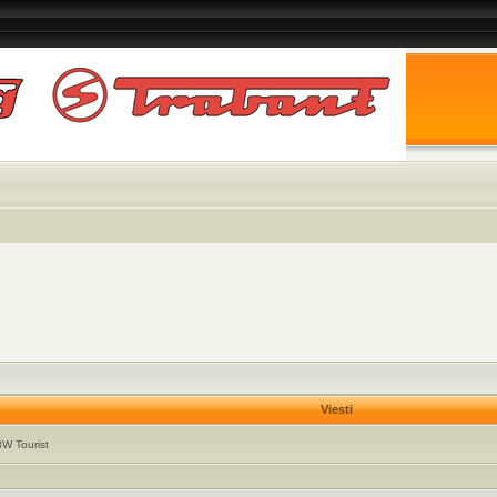
Viesti
W Tourist