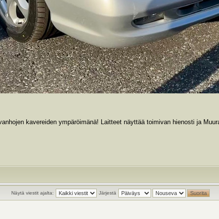
ja vanhojen kavereiden ympäröimänä! Laitteet näyttää toimivan hienosti ja Mu
Näytä viestit ajalta:
Järjestä