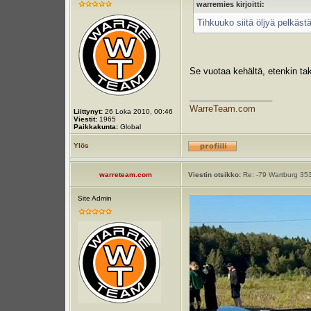
warremies kirjoitti:
Tihkuuko siitä öljyä pelkäst
Se vuotaa kehältä, etenkin tak
_________________
WarreTeam.com
Liittynyt:
26 Loka 2010, 00:46
Viestit:
1965
Paikkakunta:
Global
Ylös
warreteam.com
Viestin otsikko:
Re: -79 Wartburg 353
Site Admin