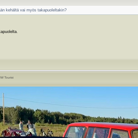
ään kehältä vai myös takapuoleltakin?
apuolelta.
W Tourist