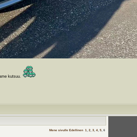
urame kutsuu.
Mene sivulle
Edellinen
1
,
2
,
3
,
4
,
5
,
6