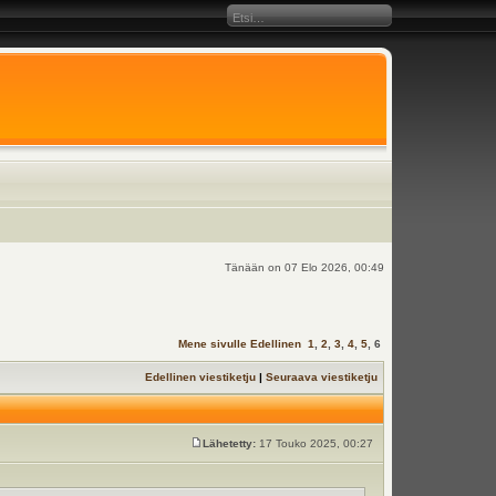
Tänään on 07 Elo 2026, 00:49
Mene sivulle
Edellinen
1
,
2
,
3
,
4
,
5
,
6
Edellinen viestiketju
|
Seuraava viestiketju
Lähetetty:
17 Touko 2025, 00:27