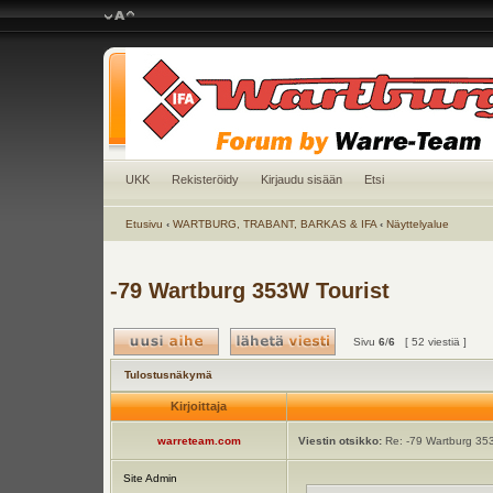
UKK
Rekisteröidy
Kirjaudu sisään
Etsi
Etusivu
‹
WARTBURG, TRABANT, BARKAS & IFA
‹
Näyttelyalue
-79 Wartburg 353W Tourist
Sivu
6
/
6
[ 52 viestiä ]
Tulostusnäkymä
Kirjoittaja
warreteam.com
Viestin otsikko:
Re: -79 Wartburg 353
Site Admin