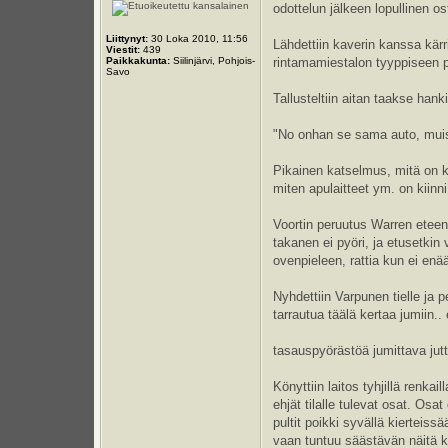
odottelun jälkeen lopullinen os
Liittynyt:
30 Loka 2010, 11:56
Lähdettiin kaverin kanssa kär
Viestit:
439
Paikkakunta:
Siilinjärvi, Pohjois-
rintamamiestalon tyyppiseen 
Savo
Tallusteltiin aitan taakse hanki
"No onhan se sama auto, muista
Pikainen katselmus, mitä on ky
miten apulaitteet ym. on kiinn
Voortin peruutus Warren eteen 
takanen ei pyöri, ja etusetkin
ovenpieleen, rattia kun ei enä
Nyhdettiin Varpunen tielle ja p
tarrautua täälä kertaa jumiin..
tasauspyörästöä jumittava jutt
Könyttiin laitos tyhjillä renkai
ehjät tilalle tulevat osat. Os
pultit poikki syvällä kierteis
vaan tuntuu säästävän näitä kä