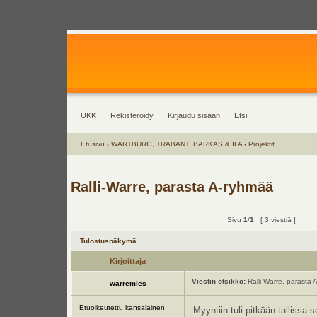
UKK
Rekisteröidy
Kirjaudu sisään
Etsi
Etusivu
‹
WARTBURG, TRABANT, BARKAS & IFA
‹
Projektit
Ralli-Warre, parasta A-ryhmää
Sivu
1
/
1
[ 3 viestiä ]
Tulostusnäkymä
Kirjoittaja
Viestin otsikko:
Ralli-Warre, parasta 
warremies
Etuoikeutettu kansalainen
Myyntiin tuli pitkään tallissa