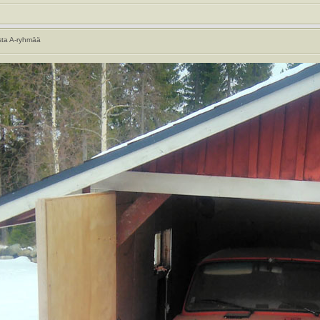
sta A-ryhmää