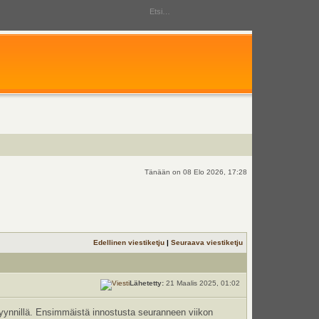
Tänään on 08 Elo 2026, 17:28
Edellinen viestiketju
|
Seuraava viestiketju
Lähetetty:
21 Maalis 2025, 01:02
tapyynnillä. Ensimmäistä innostusta seuranneen viikon