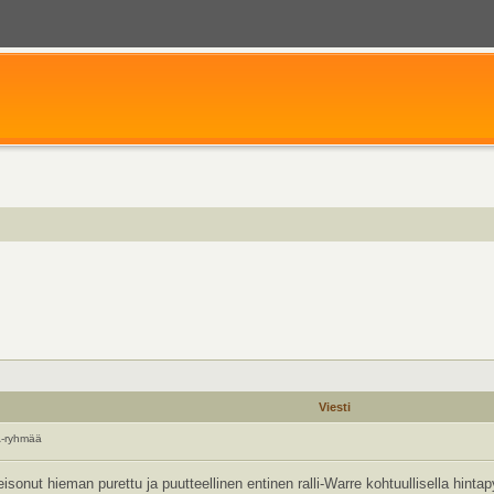
Viesti
A-ryhmää
 seisonut hieman purettu ja puutteellinen entinen ralli-Warre kohtuullisella hin