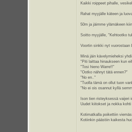
Kaikki roippeet pihalle, vesike
Rahat myyjälle käteen ja luov
50m ja jäimme ylämäkeen kii
Soitto myyjälle, "Kehtootko t
Voortin sinkki nyt vuorostaan LT
Minä jäin kävelymieheksi yhd
"Piti laittaa hinaukseen kun 
"Tosi hieno Warre!!"
"Ootko nähnyt tätä ennen?"
"No en.."
"Tuolla tämä on ollut tuon vanh
"No ei ois osannut kyllä semm
Ison tien risteyksessä vaijeri 
Uudet kiitokset ja nokka koht
Kotimatkalla poikettiin viemäss
Kotiinkin päästiin kaikesta huo