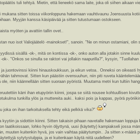
topäätös tuli tehtyä. Mietin, että lieneekö sama laite, joka oli siihen aikaan vi
ri mukana sitten toissa viikonloppuna hakemaan vauhtivaunu Joensuusta kotiin.
pihaan. Myyjän kanssa käsipäivää ja sitten tutustumaan ostokseen.
aista myöten ja avattiin tallin ovet..
n nuo isot Valiojäätelö -mainokset!", sanoin. "Ne on minun ostamiani, olin sil
ydissä sisällä -ok-, mitä on kontissa -ok-, onko auton alla jotakin sinne kuul
i -ok-. "Onkos se sinulla se raktori vai jollakin naapurilla?", kysyin, "Tuolla
ja juontovinssi kiinni hinauskoukkuun, ja eikun vetoa.. Onneksi on oikeasti h
 vähän tahmovat. Sitten kun päästiin ovensuuhun, niin piti ruveta kääntelemään
ä ole, niin käännellään sitten suoraan pyöristä. Muutama metri kun tultiin hang
eruutettiin kärri ihan etupyöriin kiinni, jospa se siitä nousee kohtuullisen kivu
 etukulma tunkilla ylös ja muttereita auki.. kaksi pois ja kappas, pyörä pyöriiki
u joka on ihan tarkoituksella tehty eikä pelkkä vika?"
lla kyytiin ja sidottiin kiinni. Sitten takaisin pihaan navetalle hakemaan loppuja
at on laatikoissaan, lohko hyvin öljyttynä, uusi (käytetty) kampiakseli jossa mä
sään, muuten kuitenkin hyvä, jos vain vaihtaa päätytumpin.. Ja sitten x-määrä pu
ytettyjä sytytystulppia, ja ei kuitenkaan käytä niitä uudelleen?