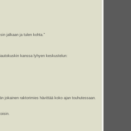
in jalkaan ja tulen kohta."
viautokuskin kanssa lyhyen keskustelun:
tähän jokainen raktorimies hävittää koko ajan touhutessaan.
toisin.