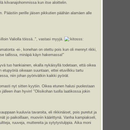
elä kilvanajohommissa kun itse aloittelin.
 Päästiin perille jäisen pikkutien päähän alamäen alle
loin Valiolla töissä..", vastasi myyjä.
umatonta -ei-, konehan on otettu pois kun oli mennyt rikki,
han se tallissa, minäpä käyn hakemassa!"
yvä tuo hankiainen, ekalla nykäisyllä todetaan, että oikea
 etupyöriä oikeaan suuntaan, ettei etuvilkku tartu
essa, niin johan pyörivätkin kaikki pyörät.
ttomasti nyt sitten kyytiin. Oikea etunen halusi puolestaan
n jälleen ihan hyvin! "Olisikohan tuolla laatikossa jokin
 kauppaan kuuluvia tavaroita, eli rikkinäiset, pois puretut ja
nnät jo paikoillaan, muoviin käärittynä. Vanha kampiakseli,
ltteja, ruuveja, muttereita ja sytytystulppia. Aika moni