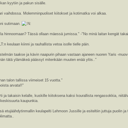
lkan kyytiin ja pakun sisälle.
ari vaihdossa. Molemminpuoliset kiitokset ja kotimatka voi alkaa.
nni sutimaan.
ulla hinnoomaan? Tässä ollaan mäessä jumissa." -"No minä laitan kengät takais
:n keulaan kiinni ja rauhallista vetoa isolle tielle päin.
istelmän taakse ja kävin naapurin pihaan vastaan ajaneen nuoren Yaris -muo
eihän tätä ylämäkeä päässyt mitenkään muuten enää ylös.."
an talon tallissa viimeiset 15 vuotta."
oista arvata!!"
irti ja takaisin kelalle, kuskille kiitoksena kaksi kourallista rengassokkia, nii
i keskisuurta kaupunkia.
ä etujäähdytinmallin keulapelti Lehmoon Jussille ja esiteltiin juttuja puolin ja 
limatta..