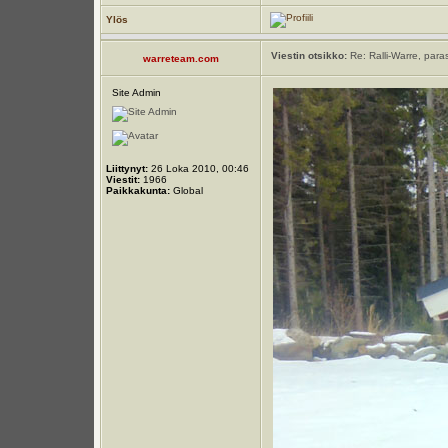
Ylös
Viestin otsikko:
Re: Ralli-Warre, para
warreteam.com
Site Admin
Liittynyt:
26 Loka 2010, 00:46
Viestit:
1966
Paikkakunta:
Global