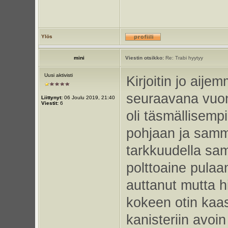
Ylös
mini
Viestin otsikko:
Re: Trabi hyytyy
Uusi aktivisti
Kirjoitin jo aij
seuraavana vuon
Liittynyt:
06 Joulu 2019, 21:40
Viestit:
6
oli täsmällisem
pohjaan ja samm
tarkkuudella sa
polttoaine pulaan
auttanut mutta h
kokeen otin kaas
kanisteriin avoi