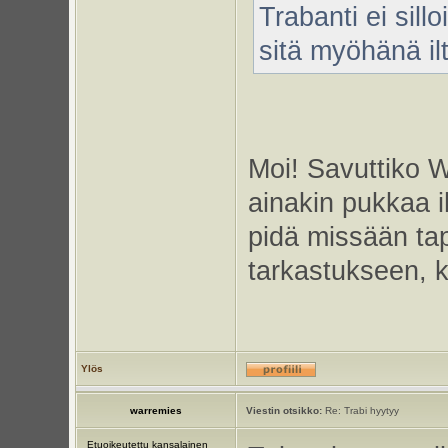
Trabanti ei sill
sitä myöhänä i
Moi! Savuttiko W
ainakin pukkaa i
pidä missään ta
tarkastukseen, k
Ylös
warremies
Viestin otsikko:
Re: Trabi hyytyy
Etuoikeutettu kansalainen