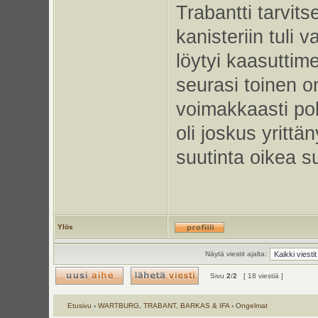
Trabantti tarvits
kanisteriin tuli 
löytyi kaasuttime
seurasi toinen o
voimakkaasti pol
oli joskus yritt
suutinta oikea su
Ylös
Näytä viestit ajalta:
Sivu
2
/
2
[ 18 viestiä ]
Etusivu
‹
WARTBURG, TRABANT, BARKAS & IFA
‹
Ongelmat