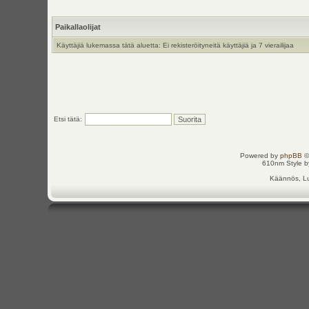
Paikallaolijat
Käyttäjiä lukemassa tätä aluetta: Ei rekisteröityneitä käyttäjiä ja 7 vierailijaa
Etsi tätä:
Powered by
phpBB
©
610nm Style by
Käännös, Lu