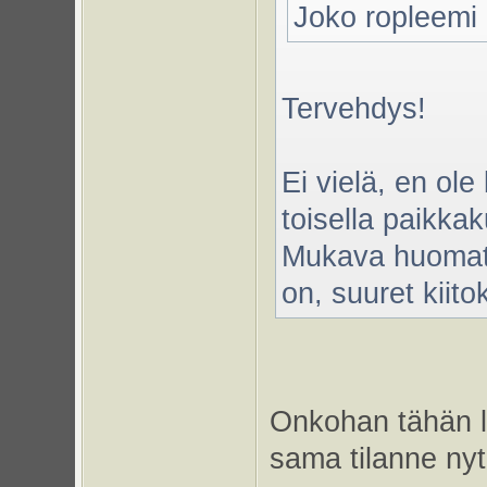
Joko ropleemi 
Tervehdys!
Ei vielä, en ol
toisella paikkak
Mukava huomata
on, suuret kiitok
Onkohan tähän l
sama tilanne nyt