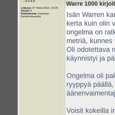
Warre 1000 kirjoit
Liittynyt:
07 Helmi 2023, 15:35
Viestit:
6
Isän Warren kan
Paikkakunta:
Karstulan
Kansantasavalta
kerta kuin olin 
ongelma on rat
metriä, kunnes 
Oli odotettava 
käynnistyi ja pä
Ongelma oli pak
ryyppyä päällä,
äänenvaimentaj
Voisit kokeilla 