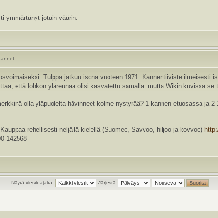
ti ymmärtänyt jotain väärin.
nkannet
svoimaiseksi. Tulppa jatkuu isona vuoteen 1971. Kannentiiviste ilmeisesti 
lettaa, että lohkon yläreunaa olisi kasvatettu samalla, mutta Wikin kuvissa 
rkkinä olla yläpuolelta hävinneet kolme nystyrää? 1 kannen etuosassa ja 2 1.
a rehellisesti neljällä kielellä (Suomee, Savvoo, hiljoo ja kovvoo)
http
0-142568
Näytä viestit ajalta:
Järjestä