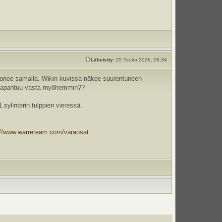
Lähetetty:
25 Touko 2026, 08:34
isonee samalla. Wikin kuvissa näkee suurentuneen
se tapahtuu vasta myöhemmin??
sylinterin tulppien vieressä.
://www.warreteam.com/varaosat