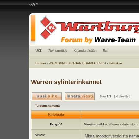
UKK
Rekisteröidy
Kirjaudu sisään
Etsi
Etusivu
‹
WARTBURG, TRABANT, BARKAS & IFA
‹
Tekniikka
Warren sylinterinkannet
Sivu
1
/
1
[ 4 viestiä ]
Tulostusnäkymä
Kirjoittaja
Fergu56
Viestin otsikko:
Warren sylinterinkan
Aktivisti
Mistä moottoriversioista nämä