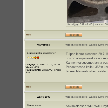
Kansi.jpg [ 332.44 KiB | Katsottu 88
Ylös
warremies
Viestin otsikko:
Re: Warren sylinteri
Etuoikeutettu kansalainen
Tulpan kierre pienenee 29.7.19
Jos on alkuperäiset vesipumpun
Kannen valugeometrian ja por
Liittynyt:
30 Loka 2010, 11:56
Periaatteessa kaikki 353:n kan
Viestit:
439
Paikkakunta:
Siilinjärvi, Pohjois-
tarvekohtaisesti oikein valiten
Savo
Ylös
Warre 1000
Viestin otsikko:
Re: Warren sylinteri
Stasin jäsen
Saksalaisessa Wiki.W311 löytyy