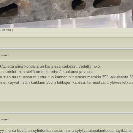
9 kertaa ]
nkannet
71, että siinä kohdalla on kansissa karkeasti vedetty jako.
 kotelot, niin siellä on meistettynä kuukausi ja vuosi.
austen muuttuessa muuttuu tuo kannen piirustusnumerokin 353 -alkuisesta 53 
net käyvät ristiin kaikkien 353:n lohkojen kanssa, termostaatit, ylävesiletku
.
nkannet
 monta kuvia eri sylinterikannesta. Isolla sytytystulppakierteellä näyttää oll