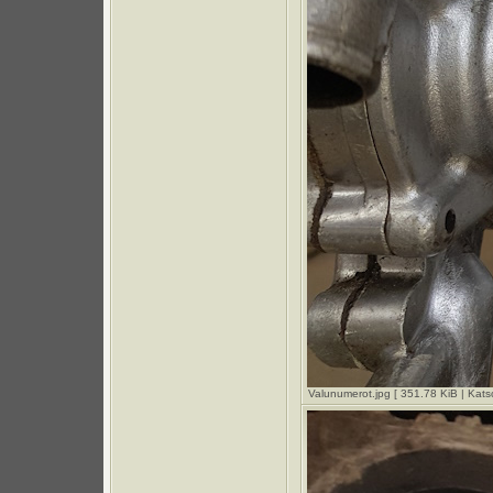
Valunumerot.jpg [ 351.78 KiB | Kats