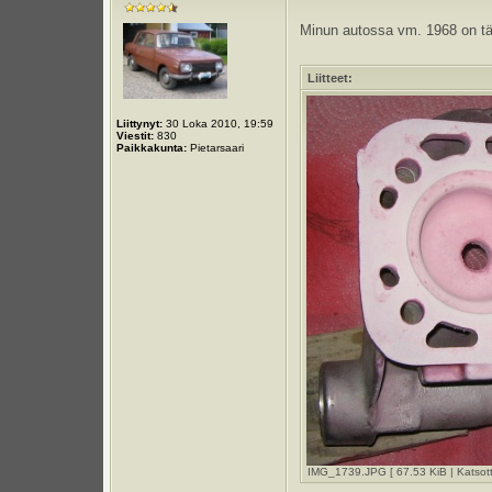
Minun autossa vm. 1968 on täl
Liitteet:
Liittynyt:
30 Loka 2010, 19:59
Viestit:
830
Paikkakunta:
Pietarsaari
IMG_1739.JPG [ 67.53 KiB | Katsott