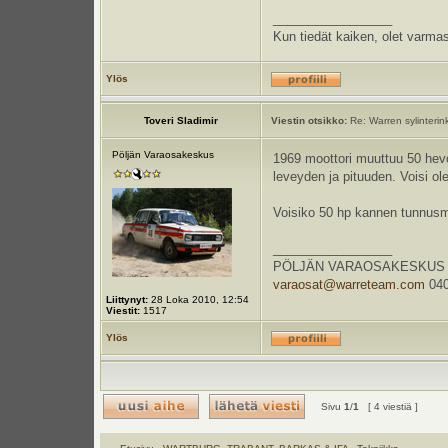
_________________
Kun tiedät kaiken, olet varmas
Ylös
Toveri Sladimir
Viestin otsikko:
Re: Warren sylinteri
Pöljän Varaosakeskus
1969 moottori muuttuu 50 hevo
leveyden ja pituuden. Voisi o
Voisiko 50 hp kannen tunnusme
_________________
PÖLJÄN VARAOSAKESKUS Kauppa
varaosat@warreteam.com
040
Liittynyt:
28 Loka 2010, 12:54
Viestit:
1517
Ylös
Sivu
1
/
1
[ 4 viestiä ]