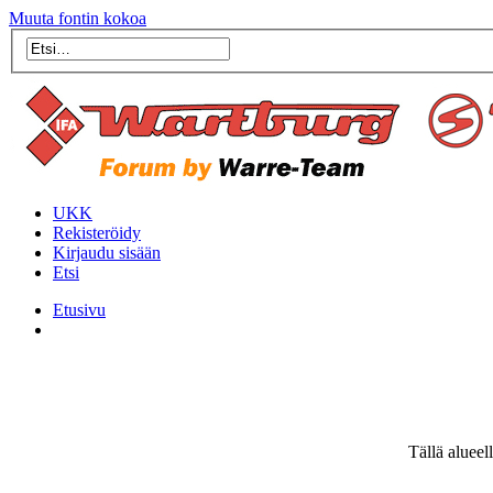
Muuta fontin kokoa
UKK
Rekisteröidy
Kirjaudu sisään
Etsi
Etusivu
Tällä alueel