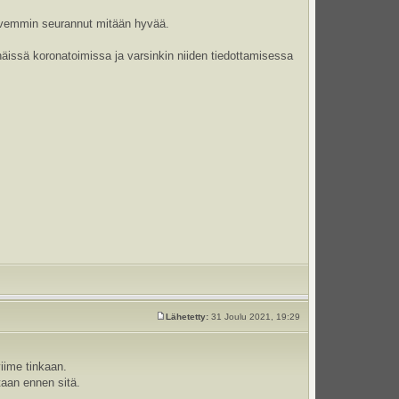
harvemmin seurannut mitään hyvää.
n näissä koronatoimissa ja varsinkin niiden tiedottamisessa
Lähetetty:
31 Joulu 2021, 19:29
viime tinkaan.
aan ennen sitä.