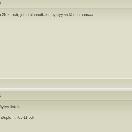
22
u 28.2. asti, joten tilannettakin pystyy vielä seuraamaan.
22
öytyy listalta.
nt/uplo ... -03-11.pdf