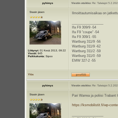
pyhimys
Viestin otsikko:
Re: Talwiajot 5.2.20
Stasin jäsen
Ilmoittautumisaikaa on jatkett
_________________
Ifa F9 309/9 -54
Ifa F9 ”coupe” -54
Ifa F9 309/1 -55
Wartburg 311/9 -56
Wartburg 311/9 -62
Liittynyt:
01 Kesä 2013, 09:22
Wartburg 311/2 -59
Viestit:
945
Wartburg 311/0 -59
Paikkakunta:
Sipoo
EMW 327-2 -55
Ylös
pyhimys
Viestin otsikko:
Re: Talwiajot 5.2.20
Stasin jäsen
Pari Warrea ja poliisi Trabant l
https://ksmobilistit.fi/wp-conte
_________________