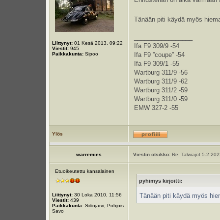
Tänään piti käydä myös hiema
_________________
Liittynyt:
01 Kesä 2013, 09:22
Ifa F9 309/9 -54
Viestit:
945
Paikkakunta:
Sipoo
Ifa F9 ”coupe” -54
Ifa F9 309/1 -55
Wartburg 311/9 -56
Wartburg 311/9 -62
Wartburg 311/2 -59
Wartburg 311/0 -59
EMW 327-2 -55
Ylös
warremies
Viestin otsikko:
Re: Talwiajot 5.2.20
Etuoikeutettu kansalainen
pyhimys kirjoitti:
Liittynyt:
30 Loka 2010, 11:56
Tänään piti käydä myös hie
Viestit:
439
Paikkakunta:
Siilinjärvi, Pohjois-
Savo