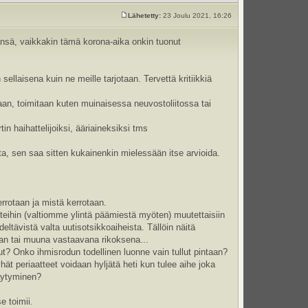
Lähetetty:
23 Joulu 2021, 16:26
tänsä, vaikkakin tämä korona-aika onkin tuonut
llaisena kuin ne meille tarjotaan. Tervettä kritiikkiä
aan, toimitaan kuten muinaisessa neuvostoliitossa tai
tin haihattelijoiksi, ääriaineksiksi tms
a, sen saa sitten kukainenkin mielessään itse arvioida.
rrotaan ja mistä kerrotaan.
teihin (valtiomme ylintä päämiestä myöten) muutettaisiin
tävistä valta uutisotsikkoaiheista. Tällöin näitä
aan tai muuna vastaavana rikoksena...
t? Onko ihmisrodun todellinen luonne vain tullut pintaan?
ät periaatteet voidaan hyljätä heti kun tulee aihe joka
jäytyminen?
e toimii.