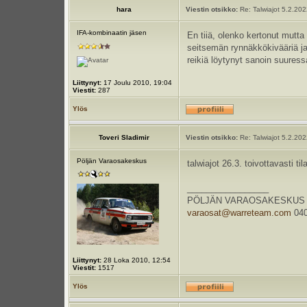
hara
Viestin otsikko:
Re: Talwiajot 5.2.20
IFA-kombinaatin jäsen
En tiiä, olenko kertonut mutta 
seitsemän rynnäkkökivääriä ja 
reikiä löytynyt sanoin suuressa
Liittynyt:
17 Joulu 2010, 19:04
Viestit:
287
Ylös
Toveri Sladimir
Viestin otsikko:
Re: Talwiajot 5.2.20
Pöljän Varaosakeskus
talwiajot 26.3. toivottavasti ti
_________________
PÖLJÄN VARAOSAKESKUS Kauppa
varaosat@warreteam.com
040
Liittynyt:
28 Loka 2010, 12:54
Viestit:
1517
Ylös