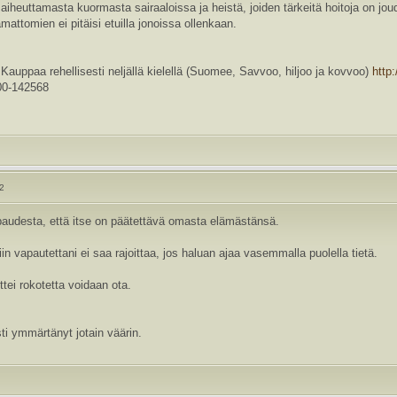
iheuttamasta kuormasta sairaaloissa ja heistä, joiden tärkeitä hoitoja on joud
mattomien ei pitäisi etuilla jonoissa ollenkaan.
a rehellisesti neljällä kielellä (Suomee, Savvoo, hiljoo ja kovvoo)
http
0-142568
22
paudesta, että itse on päätettävä omasta elämästänsä.
iin vapautettani ei saa rajoittaa, jos haluan ajaa vasemmalla puolella tietä.
tei rokotetta voidaan ota.
ti ymmärtänyt jotain väärin.