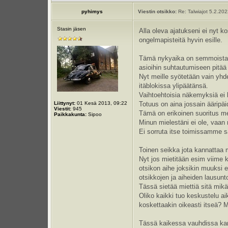
pyhimys
Viestin otsikko:
Re: Talwiajot 5.2.20
Stasin jäsen
Alla oleva ajatukseni ei nyt k
ongelmapisteitä hyvin esille.
Tämä nykyaika on semmoista aik
asioihin suhtautumiseen pitää 
Nyt meille syötetään vain yhde
itäblokissa ylipäätänsä.
Vaihtoehtoisia näkemyksiä ei kä
Liittynyt:
01 Kesä 2013, 09:22
Totuus on aina jossain ääripäi
Viestit:
945
Tämä on erikoinen suoritus me
Paikkakunta:
Sipoo
Minun mielestäni ei ole, vaan
Ei sorruta itse toimissamme 
Toinen seikka jota kannattaa 
Nyt jos mietitään esim viime 
otsikon aihe joksikin muuksi e
otsikkojen ja aiheiden lausun
Tässä sietää miettiä sitä mik
Oliko kaikki tuo keskustelu ai
koskettaakin oikeasti itseä? 
Tässä kaikessa vauhdissa kann