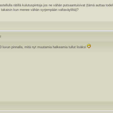
tellulla rätillä kulutuspintoja jos ne vähän putsaantuisivat (tämä auttaa todella 
n takaisin kun menee vähän syrjempään valtaväyliltä)?
22
0 luvun pinnalla, mitä nyt muutamia halkeamia tullut lisäksi