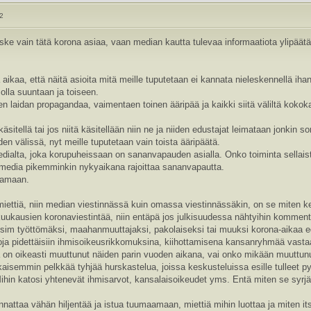
22
oske vain tätä korona asiaa, vaan median kautta tulevaa informaatiota ylipää
aa, että näitä asioita mitä meille tuputetaan ei kannata nieleskennellä ihan se
olla suuntaan ja toiseen.
n laidan propagandaa, vaimentaen toinen ääripää ja kaikki siitä väliltä kokok
sitellä tai jos niitä käsitellään niin ne ja niiden edustajat leimataan jonkin sor
den välissä, nyt meille tuputetaan vain toista ääripäätä.
dialta, joka korupuheissaan on sananvapauden asialla. Onko toiminta sellaist
 media pikemminkin nykyaikana rajoittaa sananvapautta.
samaan.
miettiä, niin median viestinnässä kuin omassa viestinnässäkin, on se miten ke
kuukausien koronaviestintää, niin entäpä jos julkisuudessa nähtyihin komment
sim työttömäksi, maahanmuuttajaksi, pakolaiseksi tai muuksi korona-aikaa edel
toja pidettäisiin ihmisoikeusrikkomuksina, kiihottamisena kansanryhmää vast
ä on oikeasti muuttunut näiden parin vuoden aikana, vai onko mikään muuttunu
kaisemmin pelkkää tyhjää hurskastelua, joissa keskusteluissa esille tulleet pyh
Mihin katosi yhtenevät ihmisarvot, kansalaisoikeudet yms. Entä miten se syr
attaa vähän hiljentää ja istua tuumaamaan, miettiä mihin luottaa ja miten its