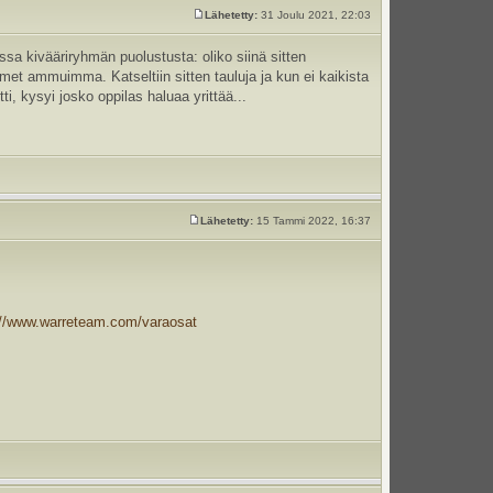
Lähetetty:
31 Joulu 2021, 22:03
assa kivääriryhmän puolustusta: oliko siinä sitten
met ammuimma. Katseltiin sitten tauluja ja kun ei kaikista
ti, kysyi josko oppilas haluaa yrittää...
Lähetetty:
15 Tammi 2022, 16:37
://www.warreteam.com/varaosat