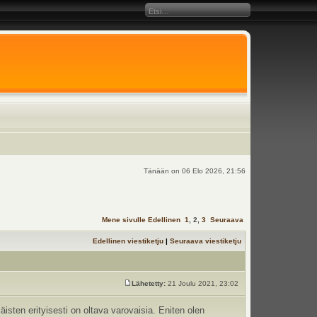
Tänään on 06 Elo 2026, 21:56
Mene sivulle
Edellinen
1
,
2
,
3
Seuraava
Edellinen viestiketju
|
Seuraava viestiketju
Lähetetty:
21 Joulu 2021, 23:02
äisten erityisesti on oltava varovaisia. Eniten olen