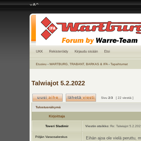
UKK
Rekisteröidy
Kirjaudu sisään
Etsi
Etusivu
‹
WARTBURG, TRABANT, BARKAS & IFA
‹
Tapahtumat
Talwiajot 5.2.2022
Sivu
2
/
3
[ 22 viestiä ]
Tulostusnäkymä
Kirjoittaja
Toveri Sladimir
Viestin otsikko:
Re: Talwiajot 5.2.20
Pöljän Varaosakeskus
Eihän ajoa ole vielä peruttu, m