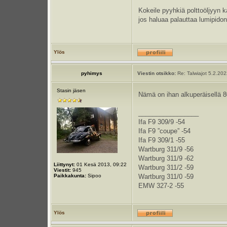
Kokeile pyyhkiä polttoöljyyn kas
jos haluaa palauttaa lumipido
Ylös
pyhimys
Viestin otsikko:
Re: Talwiajot 5.2.20
Stasin jäsen
Nämä on ihan alkuperäisellä 8
_________________
Ifa F9 309/9 -54
Ifa F9 ”coupe” -54
Ifa F9 309/1 -55
Wartburg 311/9 -56
Wartburg 311/9 -62
Liittynyt:
01 Kesä 2013, 09:22
Wartburg 311/2 -59
Viestit:
945
Paikkakunta:
Sipoo
Wartburg 311/0 -59
EMW 327-2 -55
Ylös