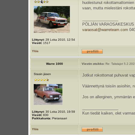
huolestunut rokottamattomien a
vaan, mutta mielestäni rokotta
_________________
PÖLJÄN VARAOSAKESKUS Kauppa
varaosat@warreteam.com
040
Liittynyt:
28 Loka 2010, 12:54
Viestit:
1517
Ylös
Warre 1000
Viestin otsikko:
Re: Talwiajot 5.2.20
Stasin jäsen
Jotkut rokottomat puhuvat va
Väännettynä toisiin asioihin, n
Jos on allerginen, ymmärrän et
_________________
Liittynyt:
30 Loka 2010, 19:59
Kun tiedät kaiken, olet varmas
Viestit:
830
Paikkakunta:
Pietarsaari
Ylös