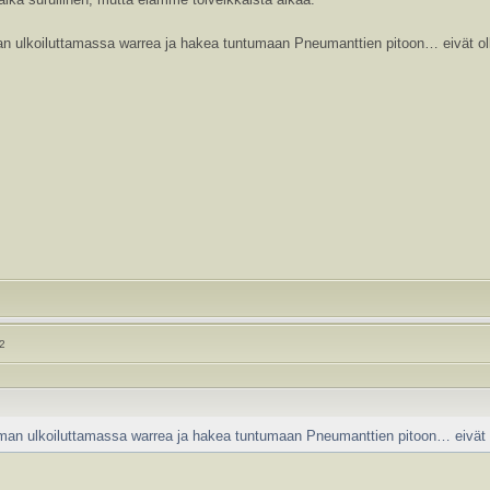
n ulkoiluttamassa warrea ja hakea tuntumaan Pneumanttien pitoon… eivät oll
22
man ulkoiluttamassa warrea ja hakea tuntumaan Pneumanttien pitoon… eivät o