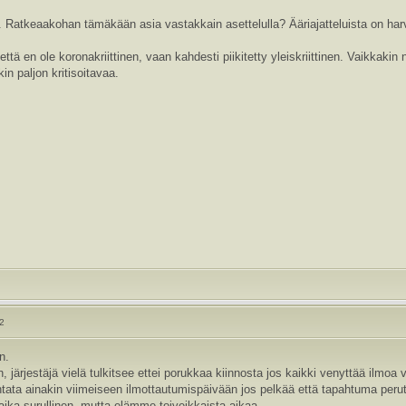
... Ratkeaakohan tämäkään asia vastakkain asettelulla? Ääriajatteluista on 
ttä en ole koronakriittinen, vaan kahdesti piikitetty yleiskriittinen. Vaikkaki
n paljon kritisoitavaa.
22
n.
, järjestäjä vielä tulkitsee ettei porukkaa kiinnosta jos kaikki venyttää ilmoa 
ta ainakin viimeiseen ilmottautumispäivään jos pelkää että tapahtuma perut
ka surullinen, mutta elämme toiveikkaista aikaa.