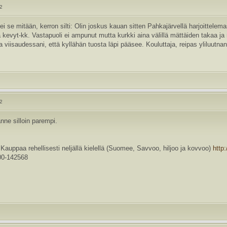
22
ei se mitään, kerron silti: Olin joskus kauan sitten Pahkajärvellä harjoittelem
kevyt-kk. Vastapuoli ei ampunut mutta kurkki aina välillä mättäiden takaa ja 
 viisaudessani, että kyllähän tuosta läpi pääsee. Kouluttaja, reipas yliluutnant
22
lanne silloin parempi.
a rehellisesti neljällä kielellä (Suomee, Savvoo, hiljoo ja kovvoo)
http
0-142568