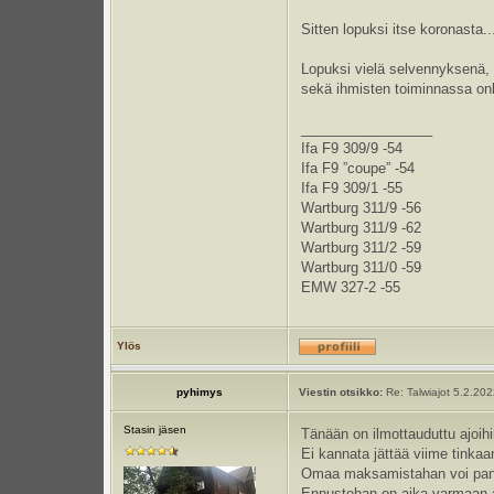
Sitten lopuksi itse koronasta
Lopuksi vielä selvennyksenä, e
sekä ihmisten toiminnassa onki
_________________
Ifa F9 309/9 -54
Ifa F9 ”coupe” -54
Ifa F9 309/1 -55
Wartburg 311/9 -56
Wartburg 311/9 -62
Wartburg 311/2 -59
Wartburg 311/0 -59
EMW 327-2 -55
Ylös
pyhimys
Viestin otsikko:
Re: Talwiajot 5.2.20
Stasin jäsen
Tänään on ilmottauduttu ajoihi
Ei kannata jättää viime tinkaan
Omaa maksamistahan voi panta
Ennustehan on aika varmaan ai