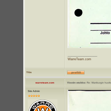
_________________
WarreTeam.com
Ylös
warreteam.com
Viestin otsikko:
Re: Wartburgin huoltot
Site Admin