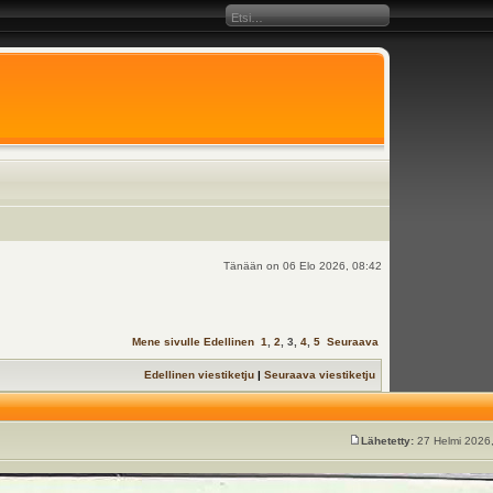
Tänään on 06 Elo 2026, 08:42
Mene sivulle
Edellinen
1
,
2
,
3
,
4
,
5
Seuraava
Edellinen viestiketju
|
Seuraava viestiketju
Lähetetty:
27 Helmi 2026