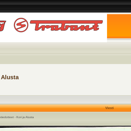
 Alusta
Viesti
iedotteet - Kori ja Alusta