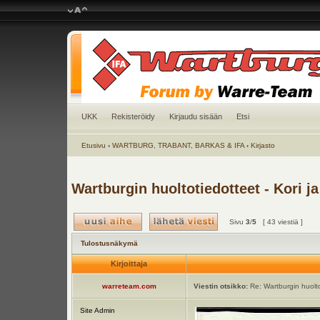
UKK
Rekisteröidy
Kirjaudu sisään
Etsi
Etusivu
‹
WARTBURG, TRABANT, BARKAS & IFA
‹
Kirjasto
Wartburgin huoltotiedotteet - Kori ja
Sivu
3
/
5
[ 43 viestiä ]
Tulostusnäkymä
Kirjoittaja
warreteam.com
Viestin otsikko:
Re: Wartburgin huoltot
Site Admin