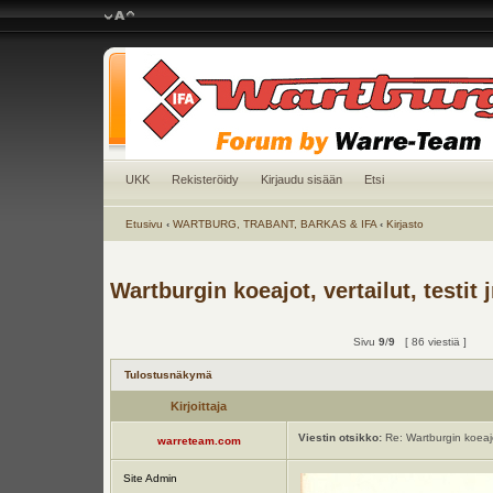
UKK
Rekisteröidy
Kirjaudu sisään
Etsi
Etusivu
‹
WARTBURG, TRABANT, BARKAS & IFA
‹
Kirjasto
Wartburgin koeajot, vertailut, testit 
Sivu
9
/
9
[ 86 viestiä ]
Tulostusnäkymä
Kirjoittaja
Viestin otsikko:
Re: Wartburgin koeajot
warreteam.com
Site Admin