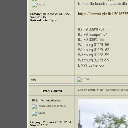
Erikoisilla koristemaalauksilla
https://areena.yle.fi/1-501677
Liittynyt:
01 Kesä 2013, 09:22
Viestit:
945
Paikkakunta:
Sipoo
_________________
Ifa F9 309/9 -54
Ifa F9 ”coupe” -54
Ifa F9 309/1 -55
Wartburg 311/9 -56
Wartburg 311/9 -62
Wartburg 311/2 -59
Wartburg 311/0 -59
EMW 327-2 -55
Ylös
Viestin otsikko:
Re: Wartburgin koeajot
Toveri Sladimir
Pöljän Varaosakeskus
Liittynyt:
28 Loka 2010, 12:54
Viestit:
1517