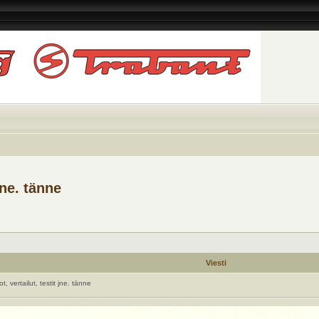
jne. tänne
Viesti
, vertailut, testit jne. tänne