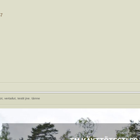
57
, vertailut, testit jne. tänne