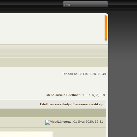
Tänään on 08 Elo 2026, 02:45
Mene sivulle
Edellinen
1
...
5
,
6
,
7
,
8
,
9
Edellinen viestiketju
|
Seuraava viestiketju
Lähetetty:
01 Syys 2020, 12:31