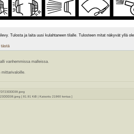
levy. Tulosta ja laita uusi kulahtaneen tilalle. Tulosteen mitat näkyvät yllä 
 tästä
malli vanhemmissa malleissa.
ittarivaloille.
DD38.jpeg [ 81.91 KiB | Katsottu 21960 kertaa ]