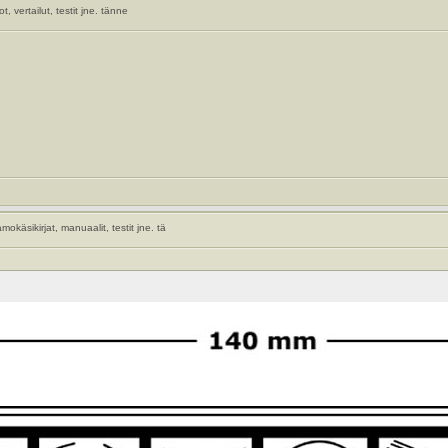
, vertailut, testit jne. tänne
okäsikirjat, manuaalit, testit jne. tä