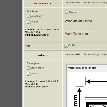
Viestin otsikko:
Re: Wartburgin koeajot
warreteam.com
Site Admin
Avaa artikkeli
tästä
_________________
Liittynyt:
26 Loka 2010, 00:46
Viestit:
1966
WarreTeam.com
Paikkakunta:
Global
Ylös
Viestin otsikko:
Re: Wartburgin korjaam
pyhimys
Stasin jäsen
warreteam.com kirjoitti:
Liittynyt:
01 Kesä 2013, 09:22
Viestit:
945
Paikkakunta:
Sipoo