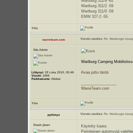
Wartburg 311/9 -62
Wartburg 311/2 -59
Wartburg 311/0 -59
EMW 327-2 -55
Ylös
Viestin otsikko:
Re: Wartburgin koeajot
warreteam.com
Site Admin
Wartburg Camping Mobilistis
Avaa juttu tästä
Liittynyt:
26 Loka 2010, 00:46
Viestit:
1966
Paikkakunta:
Global
_________________
WarreTeam.com
Ylös
Viestin otsikko:
Re: Wartburgin koeajot
pyhimys
Stasin jäsen
Käytetty kaara.
Perinteinen automyyjä valeht