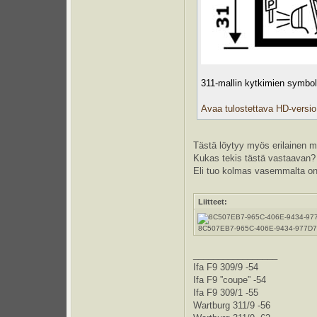
311-mallin kytkimien symboli
Avaa tulostettava HD-versio
Tästä löytyy myös erilainen 
Kukas tekis tästä vastaavan?
Eli tuo kolmas vasemmalta on m
Liitteet:
8C507EB7-965C-406E-9434-977D723D
_________________
Ifa F9 309/9 -54
Ifa F9 ”coupe” -54
Ifa F9 309/1 -55
Wartburg 311/9 -56