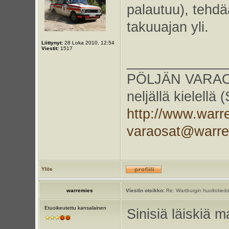
palautuu), tehdä
takuuajan yli.
Liittynyt:
28 Loka 2010, 12:54
Viestit:
1517
_____________
PÖLJÄN VARAOS
neljällä kielellä
http://www.warr
varaosat@warr
Ylös
warremies
Viestin otsikko:
Re: Wartburgin huoltotiedo
Etuoikeutettu kansalainen
Sinisiä läiskiä ma