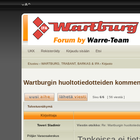
UKK
Rekisteröidy
Kirjaudu sisään
Etsi
Etusivu
‹
WARTBURG, TRABANT, BARKAS & IFA
‹
Kirjasto
Wartburgin huoltotiedotteiden kommen
Sivu
6
/
6
[ 56 viestiä ]
Tulostusnäkymä
Kirjoittaja
Toveri Sladimir
Viestin otsikko:
Re: Wartburgin huoltotiedo
Pöljän Varaosakeskus
Tankeissa ei tiet