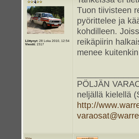
Tuon tiivisteen 
pyörittelee ja kä
kohdilleen. Joiss
reikäpiirin halka
Liittynyt:
28 Loka 2010, 12:54
Viestit:
1517
menee kuitenkin 
_____________
PÖLJÄN VARAOS
neljällä kielellä
http://www.warr
varaosat@warr
Ylös