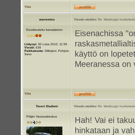
Ylös
warremies
Viestin otsikko:
Re: Wartburgin huoltotiedo
Etuoikeutettu kansalainen
Eisenachissa "on
raskasmetallialt
Liittynyt:
30 Loka 2010, 11:56
Viestit:
439
Paikkakunta:
Siilinjärvi, Pohjois-
käyttö on lopete
Savo
Meeranessa on vie
Ylös
Toveri Sladimir
Viestin otsikko:
Re: Wartburgin huoltotiedo
Pöljän Varaosakeskus
Hah! Vai ei taku
hinkataan ja vah