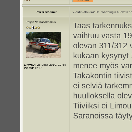
Toveri Sladimir
Viestin otsikko:
Re: Wartburgin huoltotiedo
Pöljän Varaosakeskus
Taas tarkennuksia
vaihtuu vasta 19
olevan 311/312 
kukaan kysynyt 
menee myös vanha
Liittynyt:
28 Loka 2010, 12:54
Viestit:
1517
Takakontin tiivi
ei selviä tarke
huulloksella ole
Tiiviiksi ei Lim
Saranoissa täyty