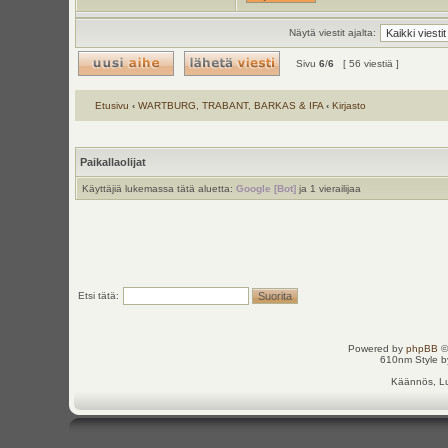
Näytä viestit ajalta:
Sivu
6
/
6
[ 56 viestiä ]
Etusivu
‹
WARTBURG, TRABANT, BARKAS & IFA
‹
Kirjasto
Paikallaolijat
Käyttäjiä lukemassa tätä aluetta:
Google [Bot]
ja 1 vierailijaa
Etsi tätä:
Powered by
phpBB
©
610nm Style by
Käännös, Lu