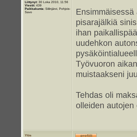
Liittynyt:
30 Loka 2010, 11:56
Viestit:
439
Paikkakunta:
Siilinjärvi, Pohjois-
Ensimmäisessä au
Savo
pisarajälkiä sini
ihan paikallispää
uudehkon autonsa
pysäköintialueell
Työvuoron aikana
muistaakseni juu
Tehdas oli maks
olleiden autojen 
Ylös