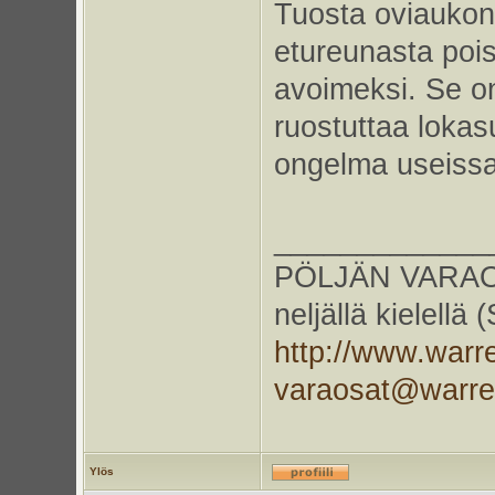
Tuosta oviaukon
etureunasta pois
avoimeksi. Se o
ruostuttaa lokas
ongelma useissa
_____________
PÖLJÄN VARAOS
neljällä kielellä
http://www.warr
varaosat@warr
Ylös