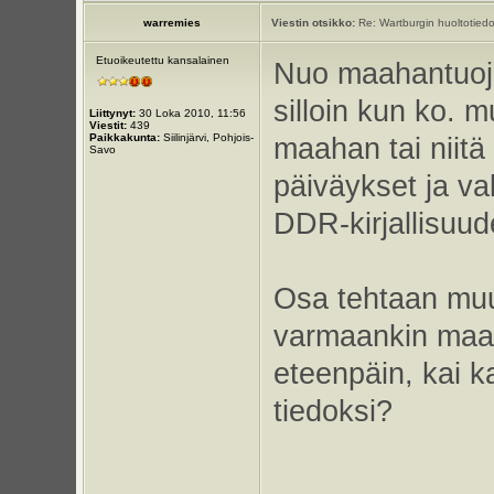
warremies
Viestin otsikko:
Re: Wartburgin huoltotiedo
Etuoikeutettu kansalainen
Nuo maahantuojan
silloin kun ko. m
Liittynyt:
30 Loka 2010, 11:56
Viestit:
439
Paikkakunta:
Siilinjärvi, Pohjois-
maahan tai niitä
Savo
päiväykset ja va
DDR-kirjallisuud
Osa tehtaan muut
varmaankin maaha
eteenpäin, kai k
tiedoksi?