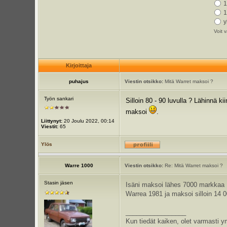
1
1
y
Voit v
Kirjoittaja
puhajus
Viestin otsikko:
Mitä Warret maksoi ?
Työn sankari
Silloin 80 - 90 luvulla ? Lähinnä k
maksoi
.
Liittynyt:
20 Joulu 2022, 00:14
Viestit:
65
Ylös
Warre 1000
Viestin otsikko:
Re: Mitä Warret maksoi ?
Stasin jäsen
Isäni maksoi lähes 7000 markkaa 1
Warrea 1981 ja maksoi silloin 14 0
_________________
Kun tiedät kaiken, olet varmasti y