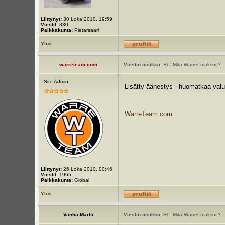
Liittynyt:
30 Loka 2010, 19:59
Viestit:
830
Paikkakunta:
Pietarsaari
Ylös
warreteam.com
Viestin otsikko:
Re: Mitä Warret maksoi ?
Site Admin
Lisätty äänestys - huomatkaa val
_________________
WarreTeam.com
Liittynyt:
26 Loka 2010, 00:46
Viestit:
1965
Paikkakunta:
Global
Ylös
Vanha-Martti
Viestin otsikko:
Re: Mitä Warret maksoi ?