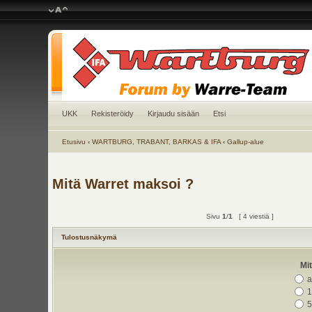
UKK
Rekisteröidy
Kirjaudu sisään
Etsi
Etusivu
‹
WARTBURG, TRABANT, BARKAS & IFA
‹
Gallup-alue
Mitä Warret maksoi ?
Sivu
1
/
1
[ 4 viestiä ]
Tulostusnäkymä
Mi
a
1
5