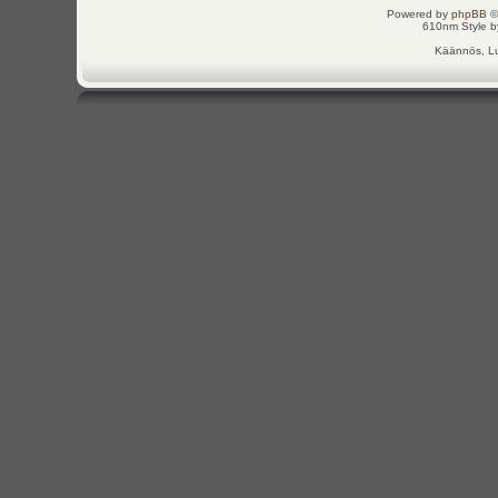
Powered by
phpBB
©
610nm Style by
Käännös, Lu