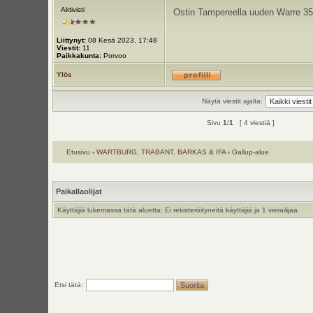
Aktivisti
Ostin Tampereella uuden Warre 353
Liittynyt:
08 Kesä 2023, 17:48
Viestit:
11
Paikkakunta:
Porvoo
Ylös
Näytä viestit ajalta:
Sivu
1
/
1
[ 4 viestiä ]
Etusivu
‹
WARTBURG, TRABANT, BARKAS & IFA
‹
Gallup-alue
Paikallaolijat
Käyttäjiä lukemassa tätä aluetta: Ei rekisteröityneitä käyttäjiä ja 1 vierailijaa
Etsi tätä: