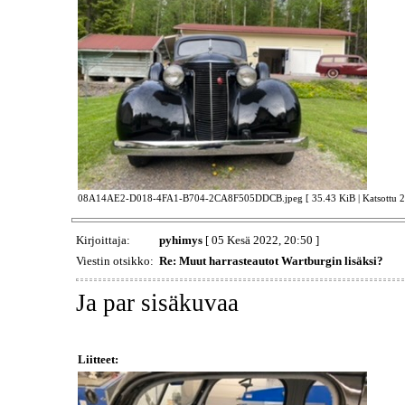
08A14AE2-D018-4FA1-B704-2CA8F505DDCB.jpeg [ 35.43 KiB | Katsottu 23
Kirjoittaja:
pyhimys
[ 05 Kesä 2022, 20:50 ]
Viestin otsikko:
Re: Muut harrasteautot Wartburgin lisäksi?
Ja par sisäkuvaa
Liitteet: