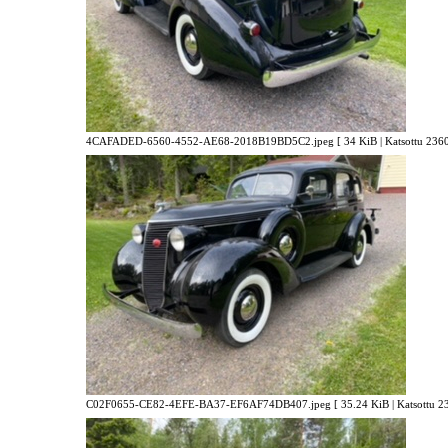
4CAFADED-6560-4552-AE68-2018B19BD5C2.jpeg [ 34 KiB | Katsottu 23607
C02F0655-CE82-4EFE-BA37-EF6AF74DB407.jpeg [ 35.24 KiB | Katsottu 236