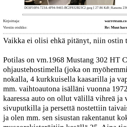
DC6F10F4-723A-4F94-9465-BC2F832B23C2.jpeg [ 27.86 KiB | Katsottu 2360
Kirjoittaja:
warreteam.c
Viestin otsikko:
Re: Muut harr
Vaikka ei olisi ehkä pitänyt, niin ostin t
Potilas on vm.1968 Mustang 302 HT Coup
ohjaustehostimella (joka on myöhemmin
nokalla, 4 kurkkuisella kaasarilla ja 
mm. vaihtoautona isälläni vuonna 1972 
kaaressa auto on ollut välillä vihreä ja
sivuputkilla ja persettä nostettiin tai
ja olen mm. sen sisustan rakentanut ko