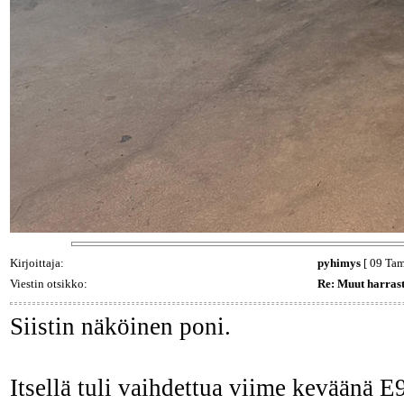
Kirjoittaja:
pyhimys
[ 09 Tam
Viestin otsikko:
Re: Muut harrast
Siistin näköinen poni.
Itsellä tuli vaihdettua viime keväänä E