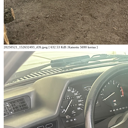
20250521_152632493_iOS.jpeg [ 632.53 KiB | Katsottu 5690 kertaa ]