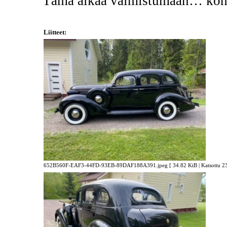
Tämä alkaa valmistumaan… kohta
Liitteet:
652B560F-EAF3-44FD-93EB-89DAF188A391.jpeg [ 34.82 KiB | Katsottu 236