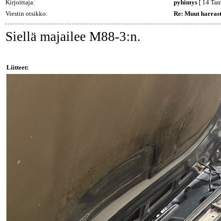
Kirjoittaja:
pyhimys
[ 14 Tam
Viestin otsikko:
Re: Muut harrast
Siellä majailee M88-3:n.
Liitteet: