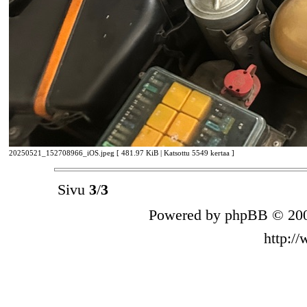
20250521_152708966_iOS.jpeg [ 481.97 KiB | Katsottu 5549 kertaa ]
Sivu
3
/
3
Powered by phpBB © 200
http:/