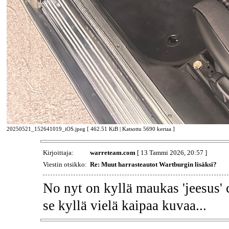
20250521_152641019_iOS.jpeg [ 462.51 KiB | Katsottu 5690 kertaa ]
Kirjoittaja:
warreteam.com
[ 13 Tammi 2026, 20:57 ]
Viestin otsikko:
Re: Muut harrasteautot Wartburgin lisäksi?
No nyt on kyllä maukas 'jeesus' 
se kyllä vielä kaipaa kuvaa...