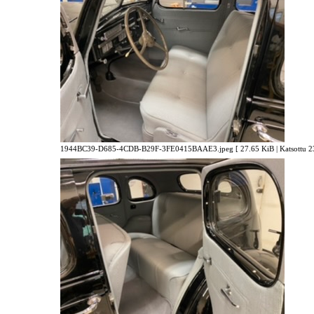
1944BC39-D685-4CDB-B29F-3FE0415BAAE3.jpeg [ 27.65 KiB | Katsottu 23