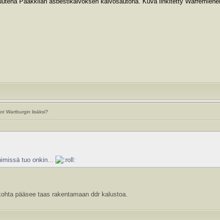
uutena Paakkilan asbestikaivoksen kaivosautona. Kuva linkitetty Warremiehe
t Wartburgin lisäksi?
nimissä tuo onkin...
hta pääsee taas rakentamaan ddr kalustoa.