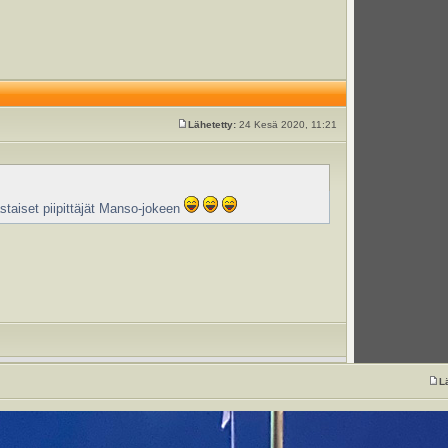
Lähetetty:
24 Kesä 2020, 11:21
astaiset piipittäjät Manso-jokeen
L