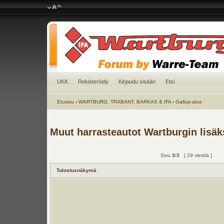
UKK
Rekisteröidy
Kirjaudu sisään
Etsi
Etusivu
‹
WARTBURG, TRABANT, BARKAS & IFA
‹
Gallup-alue
Muut harrasteautot Wartburgin lisäk
Sivu
3
/
3
[ 29 viestiä ]
Tulostusnäkymä