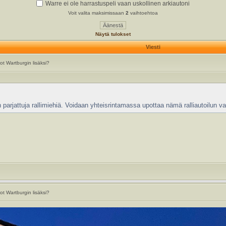
Warre ei ole harrastuspeli vaan uskollinen arkiautoni
Voit valita maksimissaan
2
vaihtoehtoa
Näytä tulokset
Viesti
t Wartburgin lisäksi?
n parjattuja rallimiehiä. Voidaan yhteisrintamassa upottaa nämä ralliautoilun v
t Wartburgin lisäksi?