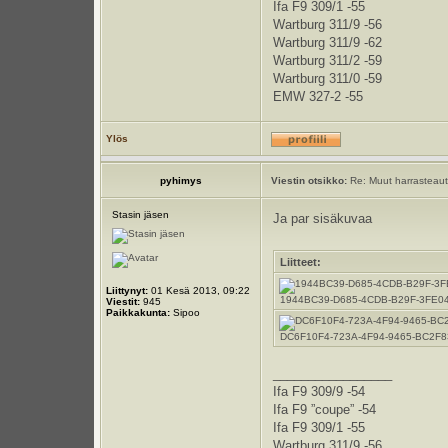
Ifa F9 309/1 -55
Wartburg 311/9 -56
Wartburg 311/9 -62
Wartburg 311/2 -59
Wartburg 311/0 -59
EMW 327-2 -55
Ylös
pyhimys
Viestin otsikko:
Re: Muut harrasteauto
Stasin jäsen
Ja par sisäkuvaa
Liitteet:
Liittynyt:
01 Kesä 2013, 09:22
1944BC39-D685-4CDB-B29F-3FE0415B
Viestit:
945
Paikkakunta:
Sipoo
DC6F10F4-723A-4F94-9465-BC2F832B
_________________
Ifa F9 309/9 -54
Ifa F9 ”coupe” -54
Ifa F9 309/1 -55
Wartburg 311/9 -56