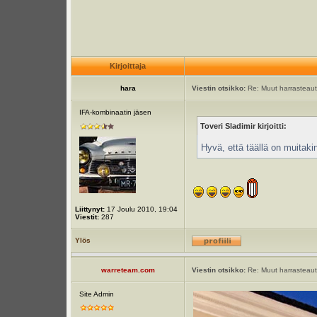
Kirjoittaja
hara
Viestin otsikko:
Re: Muut harrasteauto
IFA-kombinaatin jäsen
Toveri Sladimir kirjoitti:
Hyvä, että täällä on muitaki
Liittynyt:
17 Joulu 2010, 19:04
Viestit:
287
Ylös
warreteam.com
Viestin otsikko:
Re: Muut harrasteauto
Site Admin