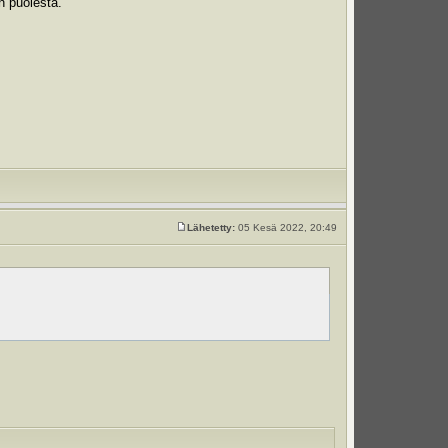
n puolesta.
Lähetetty:
05 Kesä 2022, 20:49