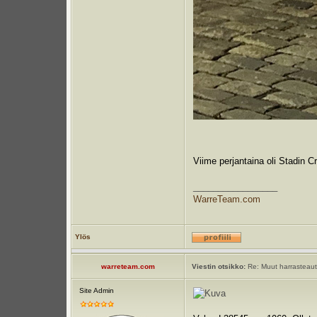
Viime perjantaina oli Stadin C
_________________
WarreTeam.com
Ylös
warreteam.com
Viestin otsikko:
Re: Muut harrasteauto
Site Admin