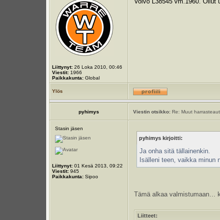
Volvo L38545 vm.1960. Ollut 
Liittynyt:
26 Loka 2010, 00:46
Viestit:
1966
Paikkakunta:
Global
Ylös
pyhimys
Viestin otsikko:
Re: Muut harrasteauto
Stasin jäsen
pyhimys kirjoitti:
Ja onha sitä tällainenkin.
Isälleni teen, vaikka minun 
Liittynyt:
01 Kesä 2013, 09:22
Viestit:
945
Paikkakunta:
Sipoo
Tämä alkaa valmistumaan… ko
Liitteet: