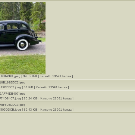
A391.jpeg [ 34.82 KiB | Katsottu 23591 kertaa ]
D5C2.jpeg [ 34 KiB | Katsottu 23591 kertaa ]
B407.jpeg [ 35.24 KiB | Katsottu 23591 kertaa ]
DDCB.jpeg [ 35.43 KiB | Katsottu 23591 kertaa ]