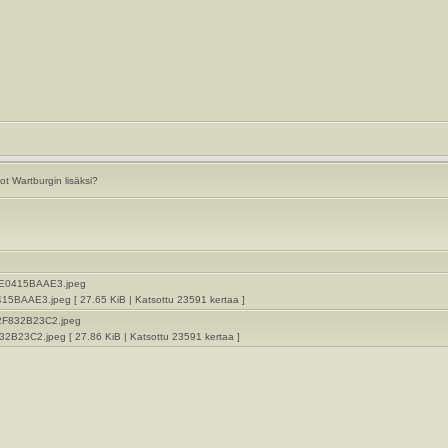
t Wartburgin lisäksi?
AAE3.jpeg [ 27.65 KiB | Katsottu 23591 kertaa ]
23C2.jpeg [ 27.86 KiB | Katsottu 23591 kertaa ]