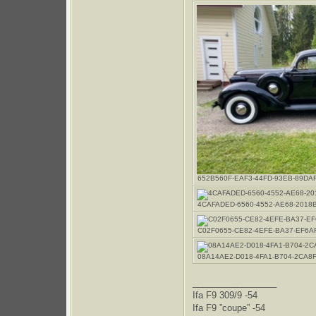
652B560F-EAF3-44FD-93EB-89DAF188
4CAFADED-6560-4552-AE68-2018B19B
C02F0655-CE82-4EFE-BA37-EF6AF74D
08A14AE2-D018-4FA1-B704-2CA8F505
_________________
Ifa F9 309/9 -54
Ifa F9 ”coupe” -54