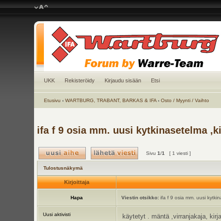
UKK
Rekisteröidy
Kirjaudu sisään
Etsi
Etusivu
‹
WARTBURG, TRABANT, BARKAS & IFA
‹
Osto / Myynti / Vaihto
ifa f 9 osia mm. uusi kytkinasetelma ,k
Sivu
1
/
1
[ 1 viesti ]
Tulostusnäkymä
Kirjoittaja
Hapa
Viestin otsikko:
ifa f 9 osia mm. uusi kytkin
Uusi aktivisti
käytetyt . mäntä ,virranjakaja, kir