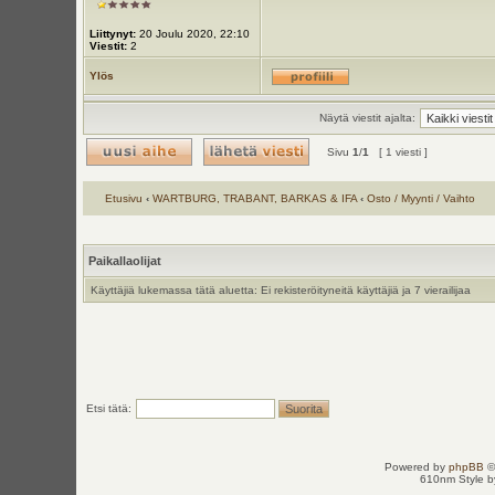
Liittynyt:
20 Joulu 2020, 22:10
Viestit:
2
Ylös
Näytä viestit ajalta:
Sivu
1
/
1
[ 1 viesti ]
Etusivu
‹
WARTBURG, TRABANT, BARKAS & IFA
‹
Osto / Myynti / Vaihto
Paikallaolijat
Käyttäjiä lukemassa tätä aluetta: Ei rekisteröityneitä käyttäjiä ja 7 vierailijaa
Etsi tätä:
Powered by
phpBB
©
610nm Style by