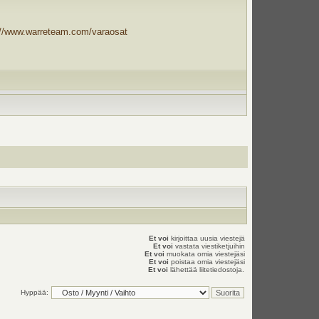
://www.warreteam.com/varaosat
Et voi
kirjoittaa uusia viestejä
Et voi
vastata viestiketjuihin
Et voi
muokata omia viestejäsi
Et voi
poistaa omia viestejäsi
Et voi
lähettää liitetiedostoja.
Hyppää: