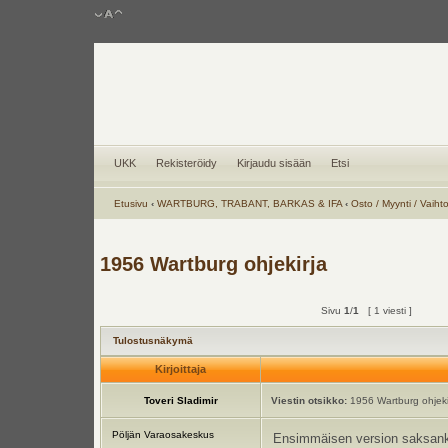
UKK
Rekisteröidy
Kirjaudu sisään
Etsi
Etusivu
‹
WARTBURG, TRABANT, BARKAS & IFA
‹
Osto / Myynti / Vaiht
1956 Wartburg ohjekirja
Sivu
1
/
1
[ 1 viesti ]
Tulostusnäkymä
Kirjoittaja
Toveri Sladimir
Viestin otsikko:
1956 Wartburg ohjeki
Pöljän Varaosakeskus
Ensimmäisen version saksankie