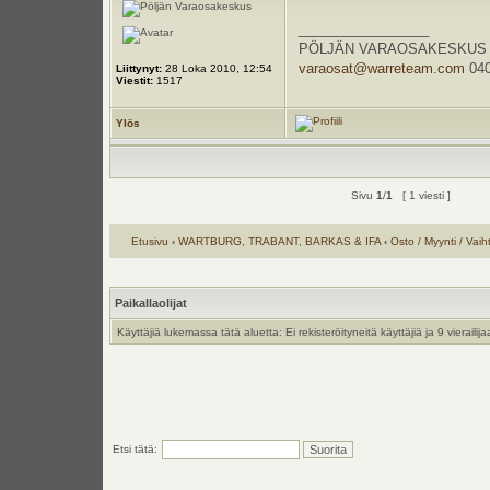
_________________
PÖLJÄN VARAOSAKESKUS Kauppa
varaosat@warreteam.com
040
Liittynyt:
28 Loka 2010, 12:54
Viestit:
1517
Ylös
Sivu
1
/
1
[ 1 viesti ]
Etusivu
‹
WARTBURG, TRABANT, BARKAS & IFA
‹
Osto / Myynti / Vaih
Paikallaolijat
Käyttäjiä lukemassa tätä aluetta: Ei rekisteröityneitä käyttäjiä ja 9 vierailija
Etsi tätä: