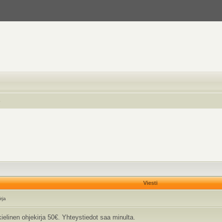
o
Viesti
rja
linen ohjekirja 50€. Yhteystiedot saa minulta.