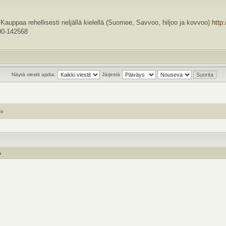
a rehellisesti neljällä kielellä (Suomee, Savvoo, hiljoo ja kovvoo)
http
0-142568
Näytä viestit ajalta:
Järjestä
to
a