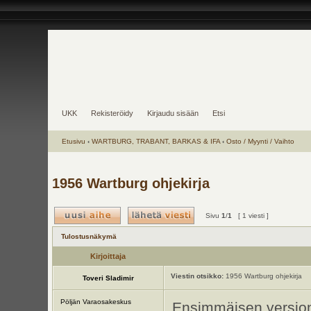
UKK
Rekisteröidy
Kirjaudu sisään
Etsi
Etusivu
‹
WARTBURG, TRABANT, BARKAS & IFA
‹
Osto / Myynti / Vaihto
1956 Wartburg ohjekirja
Sivu
1
/
1
[ 1 viesti ]
Tulostusnäkymä
Kirjoittaja
Viestin otsikko:
1956 Wartburg ohjekirja
Toveri Sladimir
Pöljän Varaosakeskus
Ensimmäisen version 