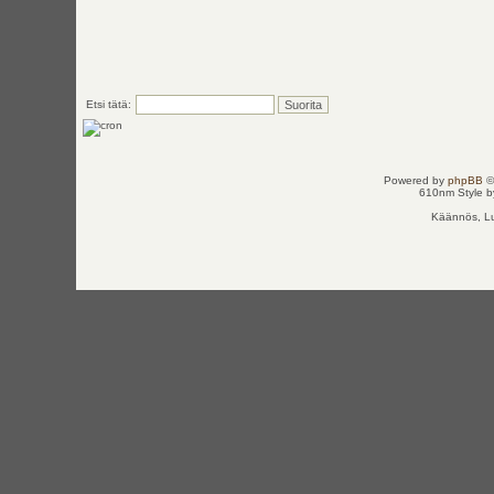
Etsi tätä:
Powered by
phpBB
©
610nm Style by
Käännös, Lu