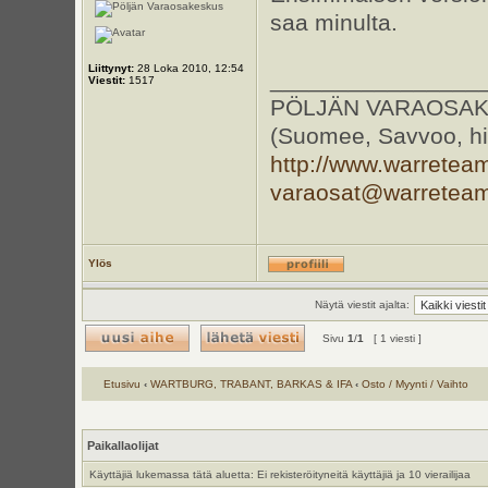
saa minulta.
Liittynyt:
28 Loka 2010, 12:54
________________
Viestit:
1517
PÖLJÄN VARAOSAKESKU
(Suomee, Savvoo, hil
http://www.warretea
varaosat@warretea
Ylös
Näytä viestit ajalta:
Sivu
1
/
1
[ 1 viesti ]
Etusivu
‹
WARTBURG, TRABANT, BARKAS & IFA
‹
Osto / Myynti / Vaihto
Paikallaolijat
Käyttäjiä lukemassa tätä aluetta: Ei rekisteröityneitä käyttäjiä ja 10 vierailijaa