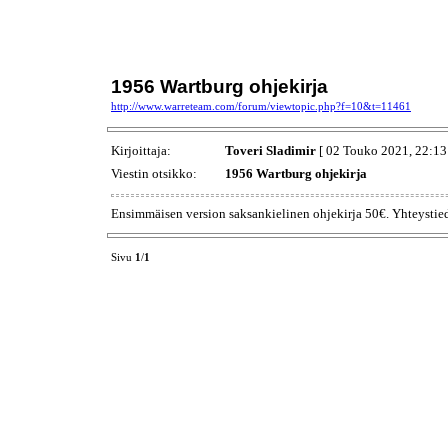
1956 Wartburg ohjekirja
http://www.warreteam.com/forum/viewtopic.php?f=10&t=11461
Kirjoittaja:
Toveri Sladimir
[ 02 Touko 2021, 22:13
Viestin otsikko:
1956 Wartburg ohjekirja
Ensimmäisen version saksankielinen ohjekirja 50€. Yhteystied
Sivu
1
/
1