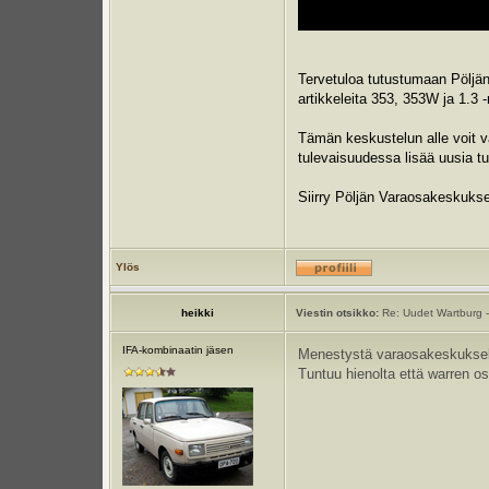
Tervetuloa tutustumaan Pöljä
artikkeleita 353, 353W ja 1.3 
Tämän keskustelun alle voit v
tulevaisuudessa lisää uusia tuo
Siirry Pöljän Varaosakeskuks
Ylös
heikki
Viestin otsikko:
Re: Uudet Wartburg -
IFA-kombinaatin jäsen
Menestystä varaosakeskuksel
Tuntuu hienolta että warren os