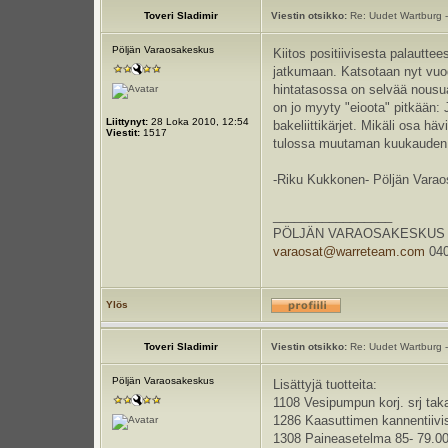
Toveri Sladimir
Viestin otsikko:
Re: Uudet Wartburg -
Pöljän Varaosakeskus
Kiitos positiivisesta palauttee
jatkumaan. Katsotaan nyt vuo
hintatasossa on selvää nousua.
on jo myyty "eioota" pitkään: J
Liittynyt:
28 Loka 2010, 12:54
bakeliittikärjet. Mikäli osa hä
Viestit:
1517
tulossa muutaman kuukauden to
-Riku Kukkonen- Pöljän Vara
_________________
PÖLJÄN VARAOSAKESKUS Kauppa
varaosat@warreteam.com
040
Ylös
Toveri Sladimir
Viestin otsikko:
Re: Uudet Wartburg -
Pöljän Varaosakeskus
Lisättyjä tuotteita:
1108 Vesipumpun korj. srj tak
1286 Kaasuttimen kannentiivis
1308 Paineasetelma 85- 79.0