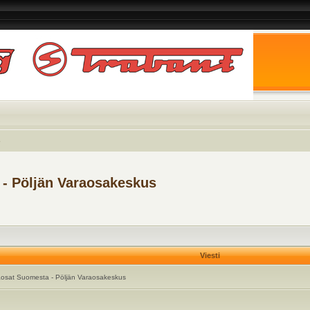
o
 - Pöljän Varaosakeskus
Viesti
aosat Suomesta - Pöljän Varaosakeskus