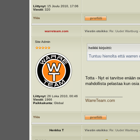
Liittynyt:
15 Joulu 2010, 17:06
Viestit:
320
Ylös
warreteam.com
Viestin otsikko:
Re: Uudet Wartburg -
Site Admin
heikki kirjoitti:
Tuntuu hienolta että warren 
Totta - Nyt ei tarvitse enään 
mahdollista pelastaa kun osia o
_________________
Liittynyt:
26 Loka 2010, 00:46
Viestit:
1966
WarreTeam.com
Paikkakunta:
Global
Ylös
Henkka T
Viestin otsikko:
Re: Uudet Wartburg -