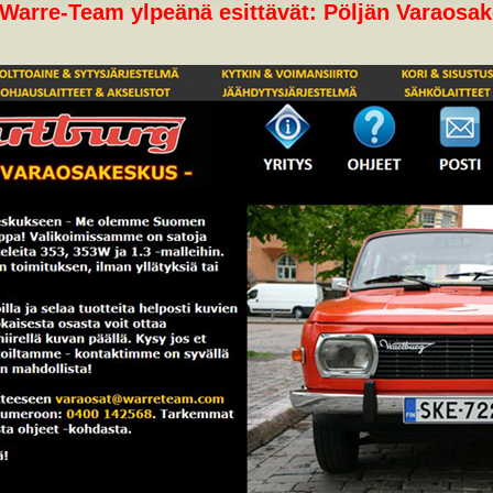
a Warre-Team ylpeänä esittävät: Pöljän Varaosa