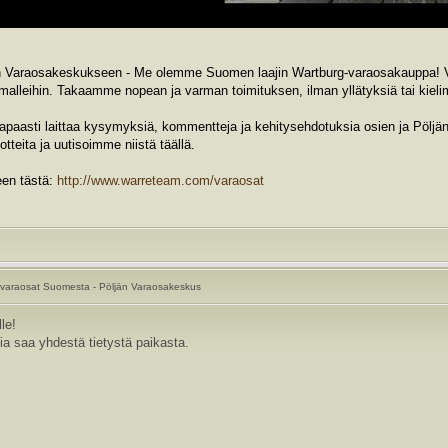
n Varaosakeskukseen - Me olemme Suomen laajin Wartburg-varaosakauppa! V
-malleihin. Takaamme nopean ja varman toimituksen, ilman yllätyksiä tai kieli
apaasti laittaa kysymyksiä, kommentteja ja kehitysehdotuksia osien ja Pölj
tteita ja uutisoimme niistä täällä.
een tästä:
http://www.warreteam.com/varaosat
varaosat Suomesta - Pöljän Varaosakeskus
le!
ia saa yhdestä tietystä paikasta.