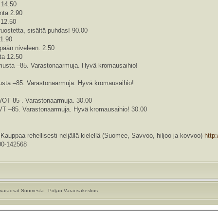
 14.50
nta 2.90
 12.50
uostetta, sisältä puhdas! 90.00
 1.90
pään niveleen. 2.50
ta 12.50
musta –85. Varastonaarmuja. Hyvä kromausaihio!
usta –85. Varastonaarmuja. Hyvä kromausaihio!
OT 85-. Varastonaarmuja. 30.00
T –85. Varastonaarmuja. Hyvä kromausaihio! 30.00
a rehellisesti neljällä kielellä (Suomee, Savvoo, hiljoo ja kovvoo)
http
0-142568
varaosat Suomesta - Pöljän Varaosakeskus