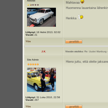
Aktivisti
Mahtavaa
Huomenna lauantaina lähenkin
Henkka
Liittynyt:
16 Helmi 2013, 02:02
Viestit:
21
Ylös
J.K.
Viestin otsikko:
Re: Uudet Wartburg -
Site Admin
Hieno juttu, että olette jaks
Liittynyt:
31 Loka 2010, 22:58
Viestit:
267
Ylös