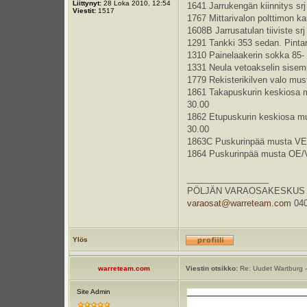
Liittynyt:
28 Loka 2010, 12:54
1641 Jarrukengän kiinnitys srj
Viestit:
1517
1767 Mittarivalon polttimon ka
1608B Jarrusatulan tiiviste srj
1291 Tankki 353 sedan. Pintar
1310 Painelaakerin sokka 85-
1331 Neula vetoakselin sisem
1779 Rekisterikilven valo mus
1861 Takapuskurin keskiosa 
30.00
1862 Etupuskurin keskiosa m
30.00
1863C Puskurinpää musta VE/
1864 Puskurinpää musta OE/V
_________________
PÖLJÄN VARAOSAKESKUS Kauppa
varaosat@warreteam.com
040
Ylös
warreteam.com
Viestin otsikko:
Re: Uudet Wartburg -
Site Admin