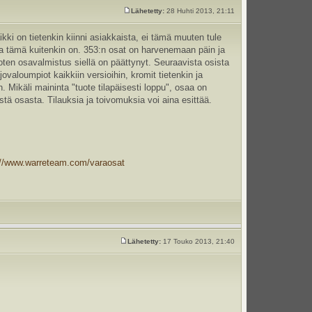
Lähetetty:
28 Huhti 2013, 21:11
ikki on tietenkin kiinni asiakkaista, ei tämä muuten tule
 tämä kuitenkin on. 353:n osat on harvenemaan päin ja
joten osavalmistus siellä on päättynyt. Seuraavista osista
ovaloumpiot kaikkiin versioihin, kromit tietenkin ja
. Mikäli maininta "tuote tilapäisesti loppu", osaa on
ä osasta. Tilauksia ja toivomuksia voi aina esittää.
://www.warreteam.com/varaosat
Lähetetty:
17 Touko 2013, 21:40