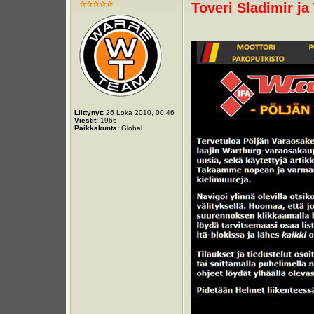
Toveri Sladimir j
Liittynyt:
26 Loka 2010, 00:46
Viestit:
1966
Paikkakunta:
Global