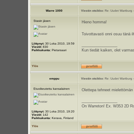
Warre 1000
Viestin otsikko:
Re: Uudet Wartburg -
Stasin jäsen
Hieno homma!
Toivottavasti onni osuu tänä i
Liittynyt:
30 Loka 2010, 19:59
_________________
Viestit:
830
Kun tiedät kaiken, olet varmas
Paikkakunta:
Pietarsaari
Ylös
emppu
Viestin otsikko:
Re: Uudet Wartburg -
Etuoikeutettu kansalainen
Olettepa tehneet mielettömän 
_________________
On Warreton! Ex. W353 2D R
Liittynyt:
30 Loka 2010, 19:20
Viestit:
142
Paikkakunta:
Kerava, Finland
Ylös