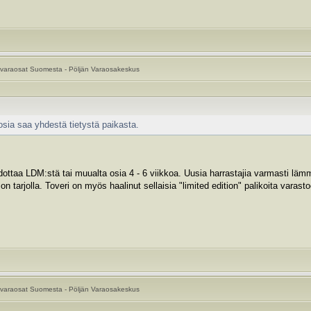
varaosat Suomesta - Pöljän Varaosakeskus
osia saa yhdestä tietystä paikasta.
odottaa LDM:stä tai muualta osia 4 - 6 viikkoa. Uusia harrastajia varmasti läm
n tarjolla. Toveri on myös haalinut sellaisia "limited edition" palikoita varast
varaosat Suomesta - Pöljän Varaosakeskus