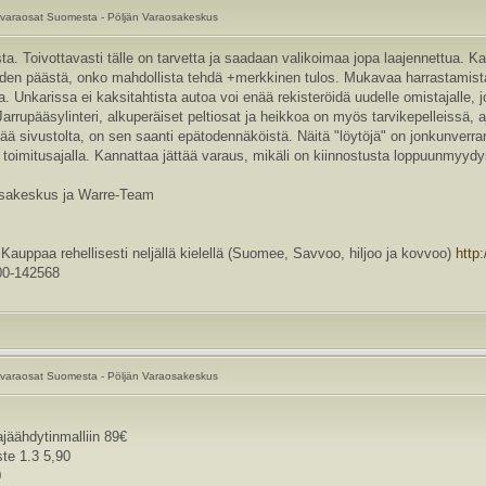
varaosat Suomesta - Pöljän Varaosakeskus
sta. Toivottavasti tälle on tarvetta ja saadaan valikoimaa jopa laajennettua. Ka
den päästä, onko mahdollista tehdä +merkkinen tulos. Mukavaa harrastamista
 Unkarissa ei kaksitahtista autoa voi enää rekisteröidä uudelle omistajalle, 
arrupääsylinteri, alkuperäiset peltiosat ja heikkoa on myös tarvikepelleissä, aj
viää sivustolta, on sen saanti epätodennäköistä. Näitä "löytöjä" on jonkunverran
imitusajalla. Kannattaa jättää varaus, mikäli on kiinnostusta loppuunmyydyst
osakeskus ja Warre-Team
a rehellisesti neljällä kielellä (Suomee, Savvoo, hiljoo ja kovvoo)
http
0-142568
varaosat Suomesta - Pöljän Varaosakeskus
ajäähdytinmalliin 89€
te 1.3 5,90
0