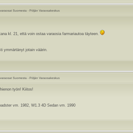
varaosat Suomesta - Pöljän Varaosakeskus
ltana kl. 21, että voin ostaa varaosia farmariautoa täyteen.
ti ymmärtänyt jotain väärin.
varaosat Suomesta - Pöljän Varaosakeskus
hienon työn! Kiitos!
oadster vm. 1982, W1.3 4D Sedan vm. 1990