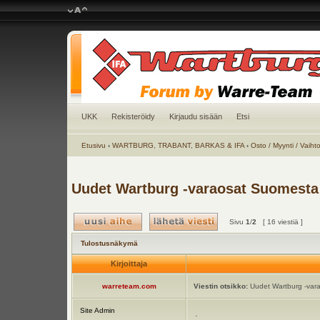
UKK
Rekisteröidy
Kirjaudu sisään
Etsi
Etusivu
‹
WARTBURG, TRABANT, BARKAS & IFA
‹
Osto / Myynti / Vaiht
Uudet Wartburg -varaosat Suomesta
Sivu
1
/
2
[ 16 viestiä ]
Tulostusnäkymä
Kirjoittaja
warreteam.com
Viestin otsikko:
Uudet Wartburg -var
Site Admin
.