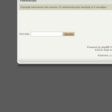
Paikallaolijat
Käyttäjiä lukemassa tätä aluetta: Ei rekisteröityneitä käyttäjiä ja 9 vierailijaa
Etsi tätä:
Powered by
phpBB
©
610nm Style by
Käännös, Lu