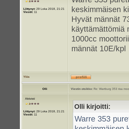
keskimmäisen kie
Liittynyt:
29 Loka 2018, 21:21
Viestit:
11
Hyvät männät 73
käyttämättömiä 
1000cc moottorii
männät 10E/kpl
Ylös
Olli
Viestin otsikko:
Re: Wartburg 353 risa moot
Aktivisti
Olli kirjoitti:
Liittynyt:
29 Loka 2018, 21:21
Viestit:
11
Warre 353 puret
keskimmäisen ki