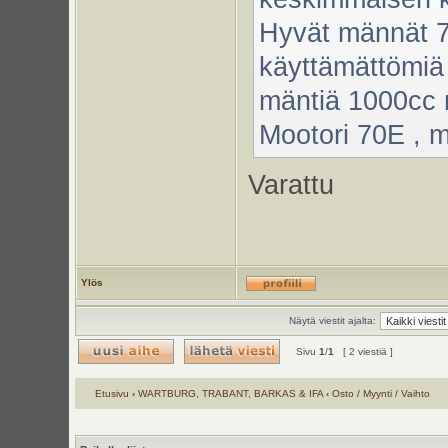
Hyvät männät 7
käyttämättömiä 
mäntiä 1000cc m
Mootori 70E , 
Varattu
Ylös
Näytä viestit ajalta:
Sivu
1
/
1
[ 2 viestiä ]
Etusivu
‹
WARTBURG, TRABANT, BARKAS & IFA
‹
Osto / Myynti / Vaihto