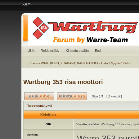
UKK
Rekisteröidy
Kirjaudu sisään
Etsi
Etusivu
‹
WARTBURG, TRABANT, BARKAS & IFA
‹
Osto / Myynti / Vaihto
Wartburg 353 risa moottori
Sivu
1
/
1
[ 2 viestiä ]
Tulostusnäkymä
Kirjoittaja
Olli
Viestin otsikko:
Wartburg 353 risa moottori
Aktivisti
Warre 353 purett