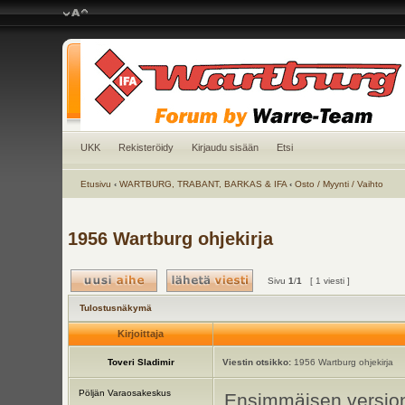
UKK
Rekisteröidy
Kirjaudu sisään
Etsi
Etusivu
‹
WARTBURG, TRABANT, BARKAS & IFA
‹
Osto / Myynti / Vaihto
1956 Wartburg ohjekirja
Sivu
1
/
1
[ 1 viesti ]
Tulostusnäkymä
Kirjoittaja
Toveri Sladimir
Viestin otsikko:
1956 Wartburg ohjekirja
Pöljän Varaosakeskus
Ensimmäisen version 