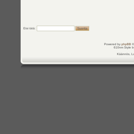
Etsi tätä:
Powered by
phpBB
©
610nm Style by
Käännös, Lu