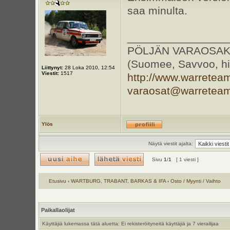
saa minulta.
________________
PÖLJÄN VARAOSAKESKU
(Suomee, Savvoo, hil
Liittynyt:
28 Loka 2010, 12:54
Viestit:
1517
http://www.warretea
varaosat@warretea
Ylös
Näytä viestit ajalta:
Sivu
1
/
1
[ 1 viesti ]
Etusivu
‹
WARTBURG, TRABANT, BARKAS & IFA
‹
Osto / Myynti / Vaihto
Paikallaolijat
Käyttäjiä lukemassa tätä aluetta: Ei rekisteröityneitä käyttäjiä ja 7 vierailijaa