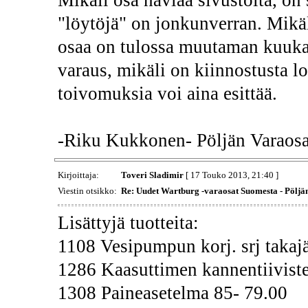
"löytöjä" on jonkunverran. Mikäli
osaa on tulossa muutaman kuukau
varaus, mikäli on kiinnostusta l
toivomuksia voi aina esittää.
-Riku Kukkonen- Pöljän Varaos
Kirjoittaja:
Toveri Sladimir
[ 17 Touko 2013, 21:40 ]
Viestin otsikko:
Re: Uudet Wartburg -varaosat Suomesta - Pöljä
Lisättyjä tuotteita:
1108 Vesipumpun korj. srj takaj
1286 Kaasuttimen kannentiiviste
1308 Paineasetelma 85- 79.00