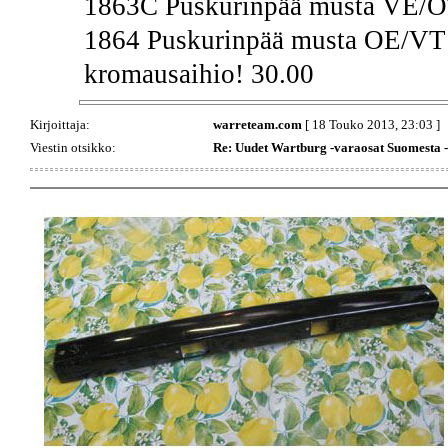
1863C Puskurinpää musta VE/OT
1864 Puskurinpää musta OE/VT 
kromausaihio! 30.00
Kirjoittaja:
warreteam.com
[ 18 Touko 2013, 23:03 ]
Viestin otsikko:
Re: Uudet Wartburg -varaosat Suomesta 