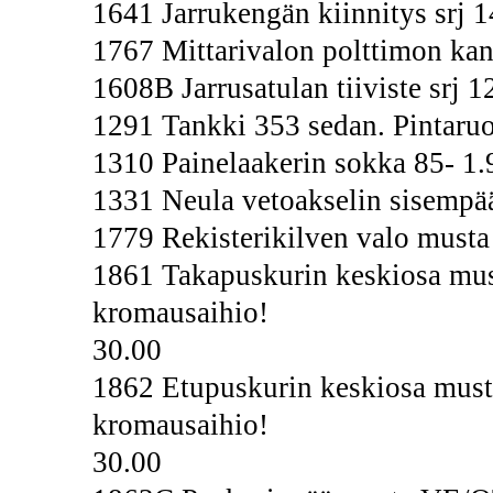
1641 Jarrukengän kiinnitys srj 1
1767 Mittarivalon polttimon kan
1608B Jarrusatulan tiiviste srj 1
1291 Tankki 353 sedan. Pintaruos
1310 Painelaakerin sokka 85- 1.
1331 Neula vetoakselin sisempää
1779 Rekisterikilven valo musta
1861 Takapuskurin keskiosa mus
kromausaihio!
30.00
1862 Etupuskurin keskiosa must
kromausaihio!
30.00