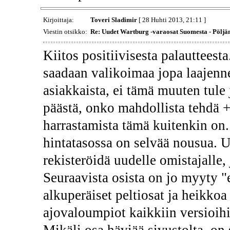
Kirjoittaja:
Toveri Sladimir
[ 28 Huhti 2013, 21:11 ]
Viestin otsikko:
Re: Uudet Wartburg -varaosat Suomesta - Pöljä
Kiitos positiivisesta palautteesta.
saadaan valikoimaa jopa laajenne
asiakkaista, ei tämä muuten tul
päästä, onko mahdollista tehdä
harrastamista tämä kuitenkin on
hintatasossa on selvää nousua. U
rekisteröidä uudelle omistajalle,
Seuraavista osista on jo myyty "e
alkuperäiset peltiosat ja heikkoa
ajovaloumpiot kaikkiin versioihin
Mikäli osa häviää sivustolta, on