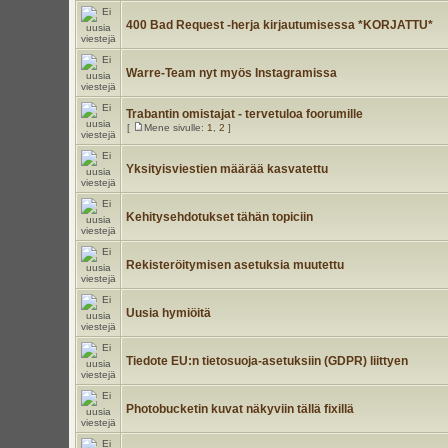
400 Bad Request -herja kirjautumisessa *KORJATTU*
Warre-Team nyt myös Instagramissa
Trabantin omistajat - tervetuloa foorumille
[
Mene sivulle:
1
,
2
]
Yksityisviestien määrää kasvatettu
Kehitysehdotukset tähän topiciin
Rekisteröitymisen asetuksia muutettu
Uusia hymiöitä
Tiedote EU:n tietosuoja-asetuksiin (GDPR) liittyen
Photobucketin kuvat näkyviin tällä fixillä