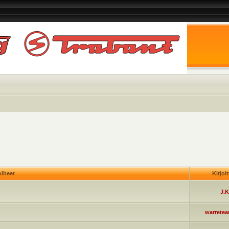
iheet
Kirjoi
J.K
warrete