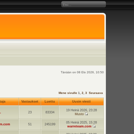
Tänään on 08 Elo 2026, 10:50
Mene sivulle
1
,
2
,
3
Seuraava
ttaja
Vastaukset
Luettu
Uusin viesti
19 Heinä 2026, 23:28
.
23
83334
Musto
05 Heinä 2025, 15:28
am.com
51
245199
warreteam.com