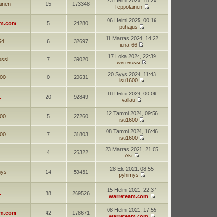
23 Helmi 2025, 18:20
ainen
15
173348
Teppolainen
06 Helmi 2025, 00:16
am.com
5
24280
puhajus
11 Marras 2024, 14:22
54
6
32697
juha-66
17 Loka 2024, 22:39
ossi
7
39020
warreossi
20 Syys 2024, 11:43
600
0
20631
isu1600
18 Helmi 2024, 00:06
.
20
92849
vallau
12 Tammi 2024, 09:56
600
5
27260
isu1600
08 Tammi 2024, 16:46
600
7
31803
isu1600
23 Marras 2021, 21:05
i
4
26322
Aki
28 Elo 2021, 08:55
mys
14
59431
pyhimys
15 Helmi 2021, 22:37
.
88
269526
warreteam.com
08 Helmi 2021, 17:55
am.com
42
178671
warreteam.com