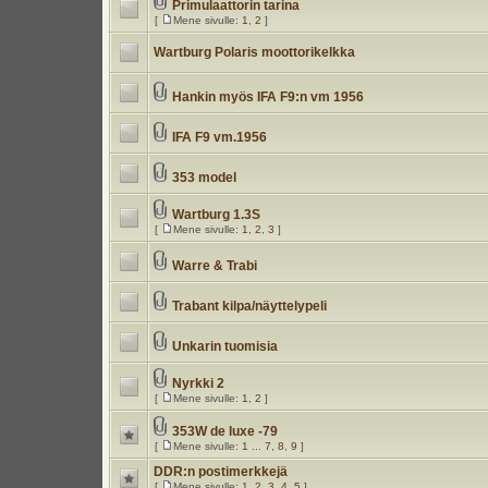
Primulaattorin tarina
[
Mene sivulle:
1
,
2
]
Wartburg Polaris moottorikelkka
Hankin myös IFA F9:n vm 1956
IFA F9 vm.1956
353 model
Wartburg 1.3S
[
Mene sivulle:
1
,
2
,
3
]
Warre & Trabi
Trabant kilpa/näyttelypeli
Unkarin tuomisia
Nyrkki 2
[
Mene sivulle:
1
,
2
]
353W de luxe -79
[
Mene sivulle:
1
...
7
,
8
,
9
]
DDR:n postimerkkejä
[
Mene sivulle:
1
,
2
,
3
,
4
,
5
]