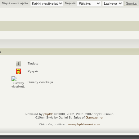
Näytä viestit ajalta:
Järjestä
a
Tiedote
Pysyvä
Siirretty viestiketju
Powered by
phpBB
© 2000, 2002, 2005, 2007 phpBB Group
610nm Style by Daniel St. Jules of
Gamexe.net
Käännös, Lurttinen,
www.phpbbsuomi.com