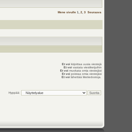
Mene sivulle
1
,
2
,
3
Seuraava
Et voi
kirjoittaa uusia viestejä
Et voi
vastata viestiketjuihin
Et voi
muokata omia viestejäsi
Et voi
poistaa omia viestejäsi
Et voi
lähettää liitetiedostoja.
Hyppää: