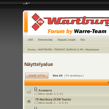
UKK
Rekisteröidy
Kirjaudu sisään
Etsi
Etusivu
‹
WARTBURG, TRABANT, BARKAS & IFA
‹
Näyttelyalue
Näyttelyalue
Sivu
1
/
3
[ 53 viestiketjua ]
A
Avowarre
[
Mene sivulle:
1
,
2
,
3
]
-79 Wartburg 353W Tourist
[
Mene sivulle:
1
...
4
,
5
,
6
]