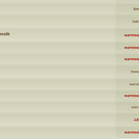
iipp
heik
mallit
warrete
warrete
warrete
Hem
warre
warrete
veev
J.K
warrete