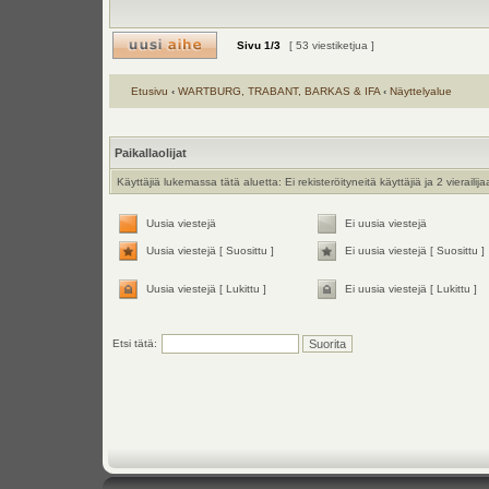
Sivu
1
/
3
[ 53 viestiketjua ]
Etusivu
‹
WARTBURG, TRABANT, BARKAS & IFA
‹
Näyttelyalue
Paikallaolijat
Käyttäjiä lukemassa tätä aluetta: Ei rekisteröityneitä käyttäjiä ja 2 vierailija
Uusia viestejä
Ei uusia viestejä
Uusia viestejä [ Suosittu ]
Ei uusia viestejä [ Suosittu ]
Uusia viestejä [ Lukittu ]
Ei uusia viestejä [ Lukittu ]
Etsi tätä: