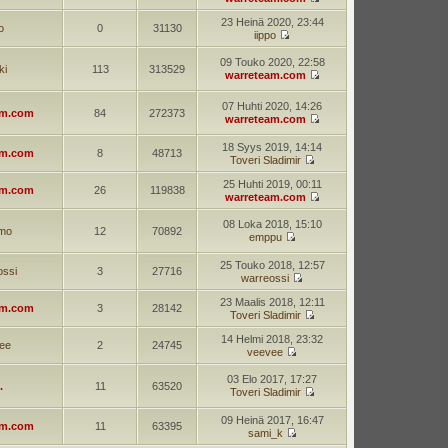
23 Heinä 2020, 23:44
o
0
31130
iippo
09 Touko 2020, 22:58
ki
113
313529
warreteam.com
07 Huhti 2020, 14:26
am.com
84
272373
warreteam.com
18 Syys 2019, 14:14
am.com
8
48713
Toveri Sladimir
25 Huhti 2019, 00:11
am.com
26
119838
warreteam.com
08 Loka 2018, 15:10
mo
12
70892
emppu
25 Touko 2018, 12:57
ossi
3
27716
warreossi
23 Maalis 2018, 12:11
am.com
3
28142
Toveri Sladimir
14 Helmi 2018, 23:32
ee
2
24745
veevee
03 Elo 2017, 17:27
.
11
63520
Toveri Sladimir
09 Heinä 2017, 16:47
am.com
11
63395
sami_k