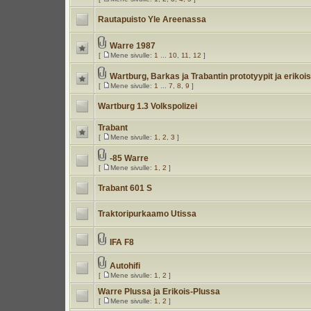
Rautapuisto Yle Areenassa
Warre 1987
[
Mene sivulle:
1
...
10
,
11
,
12
]
Wartburg, Barkas ja Trabantin prototyypit ja erikois
[
Mene sivulle:
1
...
7
,
8
,
9
]
Wartburg 1.3 Volkspolizei
Trabant
[
Mene sivulle:
1
,
2
,
3
]
-85 Warre
[
Mene sivulle:
1
,
2
]
Trabant 601 S
Traktoripurkaamo Utissa
IFA F8
Autohifi
[
Mene sivulle:
1
,
2
]
Warre Plussa ja Erikois-Plussa
[
Mene sivulle:
1
,
2
]