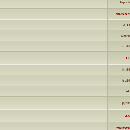
Teppol
warrete
JTP
warre
isu1
J.K
isu1
isu1
Ak
pyhi
J.K
warrete